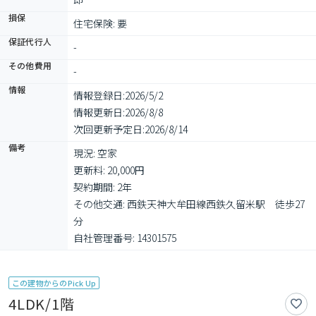
損保
住宅保険: 要
保証代行人
-
その他費用
-
情報
情報登録日:
2026/5/2
情報更新日:
2026/8/8
次回更新予定日:
2026/8/14
備考
現況: 空家

更新料: 20,000円

契約期間: 2年

その他交通: 西鉄天神大牟田線西鉄久留米駅　徒歩27
分

自社管理番号: 14301575
この建物からのPick Up
4LDK/1階