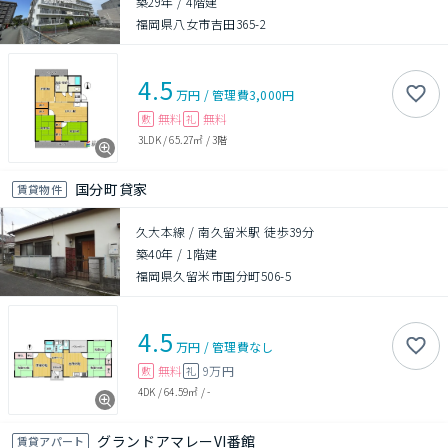
築29年
/
4階建
福岡県八女市吉田365-2
4.5
万円
/
管理費
3,000円
無料
無料
敷
礼
3LDK
/
65.27㎡
/
3階
国分町貸家
賃貸物件
久大本線 / 南久留米駅 徒歩39分
築40年
/
1階建
福岡県久留米市国分町506-5
4.5
万円
/
管理費
なし
無料
9万円
敷
礼
4DK
/
64.59㎡
/
-
グランドアマレーVI番館
賃貸アパート