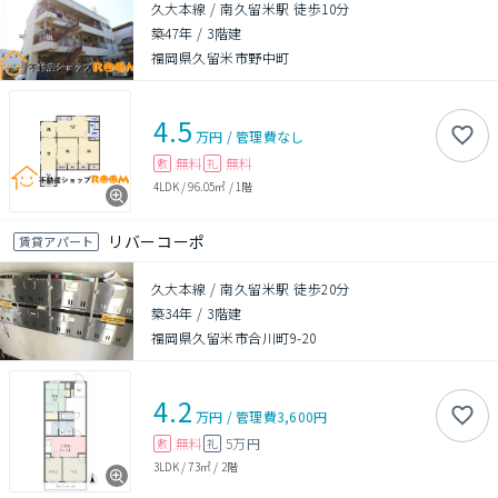
久大本線 / 南久留米駅 徒歩10分
築47年
/
3階建
福岡県久留米市野中町
4.5
万円
/
管理費
なし
無料
無料
敷
礼
4LDK
/
96.05㎡
/
1階
リバーコーポ
賃貸アパート
久大本線 / 南久留米駅 徒歩20分
築34年
/
3階建
福岡県久留米市合川町9-20
4.2
万円
/
管理費
3,600円
無料
5万円
敷
礼
3LDK
/
73㎡
/
2階