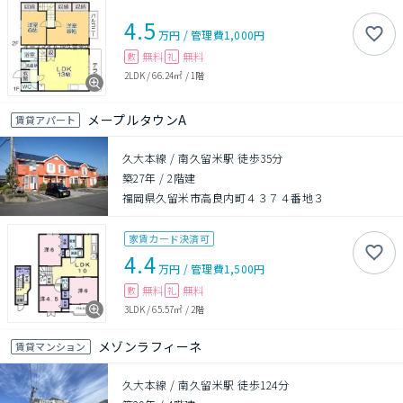
4.5
万円
/
管理費
1,000円
無料
無料
敷
礼
2LDK
/
66.24㎡
/
1階
メープルタウンA
賃貸アパート
久大本線 / 南久留米駅 徒歩35分
築27年
/
2階建
福岡県久留米市高良内町４３７４番地３
家賃カード決済可
4.4
万円
/
管理費
1,500円
無料
無料
敷
礼
3LDK
/
65.57㎡
/
2階
メゾンラフィーネ
賃貸マンション
久大本線 / 南久留米駅 徒歩124分