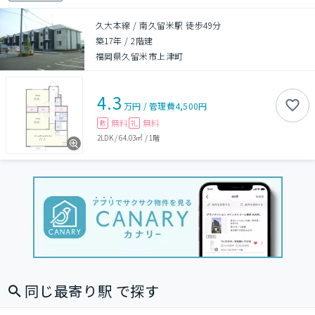
久大本線 / 南久留米駅 徒歩49分
築17年
/
2階建
福岡県久留米市上津町
4.3
万円
/
管理費
4,500円
無料
無料
敷
礼
2LDK
/
64.03㎡
/
1階
同じ最寄り駅 で探す