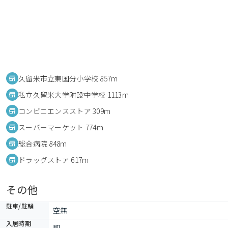
久留米市立東国分小学校 857m
私立久留米大学附設中学校 1113m
コンビニエンスストア 309m
スーパーマーケット 774m
総合病院 848m
ドラッグストア 617m
その他
駐車/駐輪
空無
入居時期
即