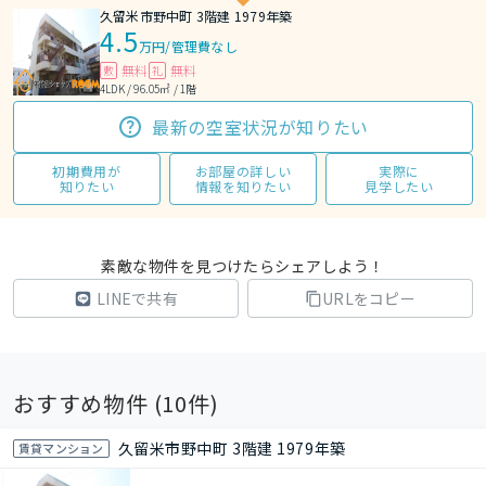
久留米市野中町 3階建 1979年築
4.5
万円
/
管理費なし
無料
無料
敷
礼
4LDK / 96.05㎡ / 1階
最新の空室状況が知りたい
初期費用が
お部屋の詳しい
実際に
知りたい
情報を知りたい
見学したい
素敵な物件を見つけたらシェアしよう！
LINEで共有
URLをコピー
おすすめ物件 (
10
件)
久留米市野中町 3階建 1979年築
賃貸マンション