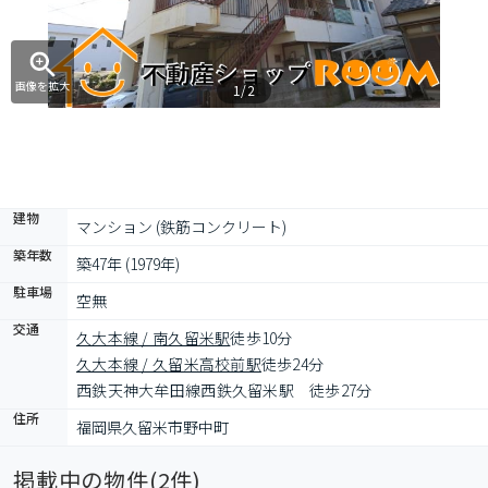
画像を拡大
1/2
建物
マンション (鉄筋コンクリート)
築年数
築47年 (1979年)
駐車場
空無
交通
久大本線 / 南久留米駅
徒歩10分
久大本線 / 久留米高校前駅
徒歩24分
西鉄天神大牟田線西鉄久留米駅　徒歩27分
住所
福岡県久留米市野中町
掲載中の物件(
2
件)