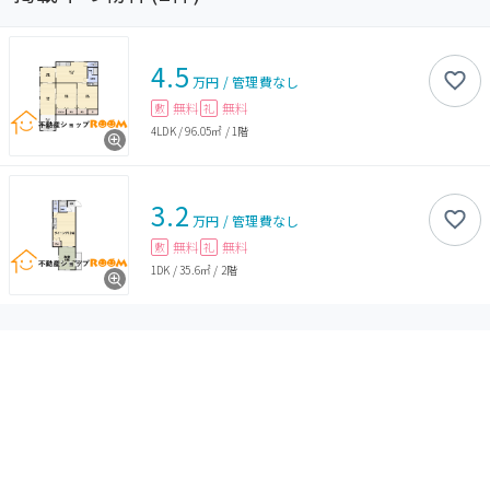
4.5
万円
/
管理費
なし
無料
無料
敷
礼
4LDK
/
96.05㎡
/
1階
3.2
万円
/
管理費
なし
無料
無料
敷
礼
1DK
/
35.6㎡
/
2階