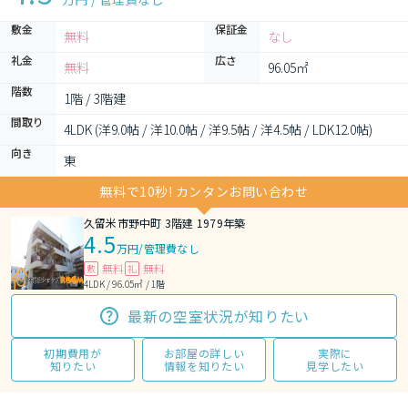
敷金
保証金
無料
なし
礼金
広さ
無料
96.05㎡
階数
1階 / 3階建
間取り
4LDK (洋9.0帖 / 洋10.0帖 / 洋9.5帖 / 洋4.5帖 / LDK12.0帖)
向き
東
無料で10秒! カンタンお問い合わせ
久留米市野中町 3階建 1979年築
4.5
万円
/
管理費なし
無料
無料
敷
礼
4LDK / 96.05㎡ / 1階
最新の空室状況が知りたい
初期費用が
お部屋の詳しい
実際に
知りたい
情報を知りたい
見学したい