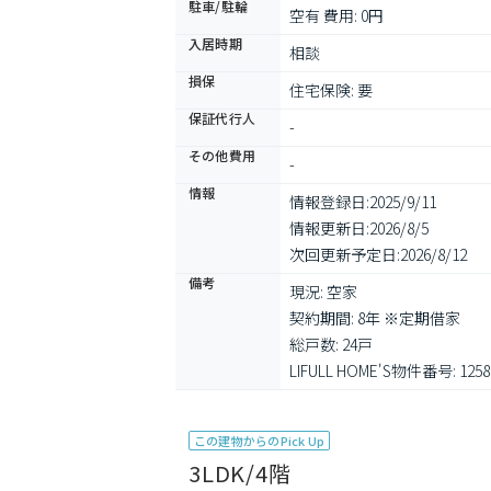
駐車/駐輪
空有 費用: 0円
入居時期
相談
損保
住宅保険: 要
保証代行人
-
その他費用
-
情報
情報登録日:
2025/9/11
情報更新日:
2026/8/5
次回更新予定日:
2026/8/12
備考
現況: 空家

契約期間: 8年 ※定期借家

総戸数: 24戸

LIFULL HOME'S物件番号: 1258
この建物からのPick Up
3LDK/4階