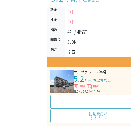
万円 / 管理費
なし
敷金
無料
礼金
無料
階数
4階 / 4階建
間取り
3LDK 
向き
南西
サルヴァトーレ津福
5.2
万円
/
管理費なし
無料
無料
敷
礼
3LDK / 77.53㎡ / 4階
初期費用が
知りたい