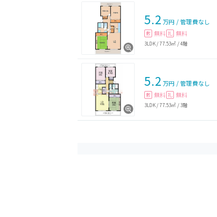
5.2
万円
/
管理費
なし
無料
無料
敷
礼
3LDK
/
77.53㎡
/
4階
5.2
万円
/
管理費
なし
無料
無料
敷
礼
3LDK
/
77.53㎡
/
3階