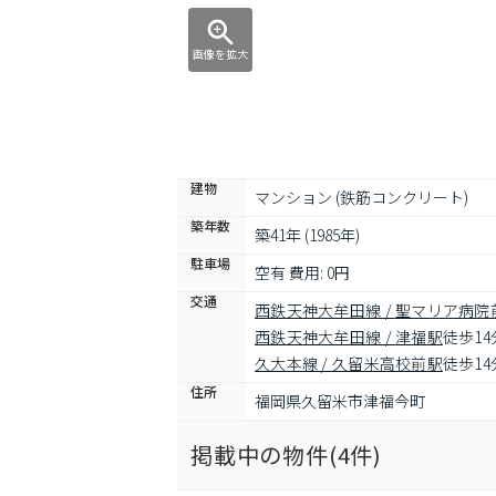
画像を拡大
建物
マンション (鉄筋コンクリート)
築年数
築41年 (1985年)
駐車場
空有 費用: 0円
交通
西鉄天神大牟田線 / 聖マリア病院
西鉄天神大牟田線 / 津福駅
徒歩14
久大本線 / 久留米高校前駅
徒歩14
住所
福岡県久留米市津福今町
掲載中の物件(
4
件)