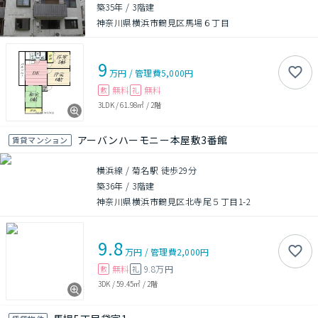
築35年
/
3階建
神奈川県横浜市鶴見区馬場６丁目
9
万円
/
管理費
5,000円
無料
無料
敷
礼
3LDK
/
61.98㎡
/
2階
アーバンハーモニー本屋敷3番館
賃貸マンション
横浜線 / 菊名駅 徒歩29分
築36年
/
3階建
神奈川県横浜市鶴見区北寺尾５丁目1-2
9.8
万円
/
管理費
2,000円
無料
9.8万円
敷
礼
3DK
/
59.45㎡
/
2階