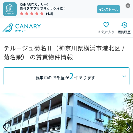
CANARY(カナリー)
物件をアプリでサクサク検索！
インストール
(4.8)
お気に入り
閲覧履歴
テルージュ菊名Ⅱ（神奈川県横浜市港北区 /
菊名駅） の賃貸物件情報
2
募集中のお部屋が
件あります