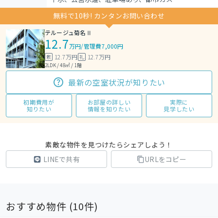
無料で10秒! カンタンお問い合わせ
テルージュ菊名Ⅱ
12.7
万円
/
管理費7,000円
12.7万円
12.7万円
敷
礼
2LDK / 48㎡ / 1階
最新の空室状況が知りたい
初期費用が
お部屋の詳しい
実際に
知りたい
情報を知りたい
見学したい
素敵な物件を見つけたらシェアしよう！
LINEで共有
URLをコピー
おすすめ物件 (
10
件)