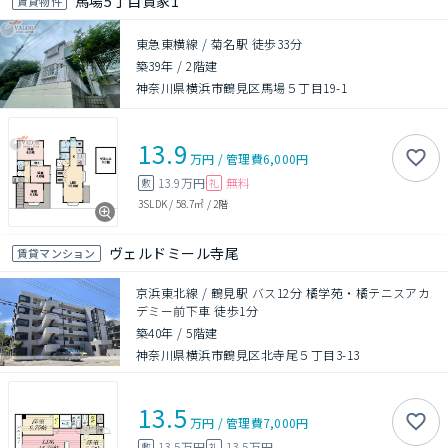
馬場5丁目貸家1
賃貸物件
東急東横線 / 菊名駅 徒歩33分
築39年
/
2階建
神奈川県横浜市鶴見区馬場５丁目19-1
13.9
万円
/
管理費
6,000円
13.9万円
無料
敷
礼
3SLDK
/
58.7㎡
/
2階
ヴェルドミール寺尾
賃貸マンション
京浜東北線 / 鶴見駅 バス12分 橘学苑・橘テニスアカ
デミー前下車 徒歩1分
築40年
/
5階建
神奈川県横浜市鶴見区北寺尾５丁目3-13
13.5
万円
/
管理費
7,000円
13.5万円
13.5万円
敷
礼