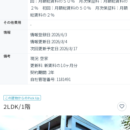
回：月額総賃料の５０％　月次保証料：月額総賃料の
２％　初回：月額総賃料の５０％　月次保証料：月額
総賃料の２％
その他費用
-
情報
情報登録日:
2026/6/3
情報更新日:
2026/8/4
次回更新予定日:
2026/8/17
備考
現況: 空家

更新料: 新賃料の1.0ヶ月分

契約期間: 2年

自社管理番号: 1181491
この建物からのPick Up
2LDK/1階