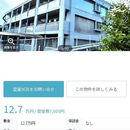
画像を拡大
1/30
空室状況をお問い合せ
この物件を詳しくみる
12.7
万円 / 管理費
7,000円
敷金
保証金
12.7万円
なし