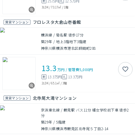
25万円
12.5万円
敷
礼
3LDK
/
73.17㎡
/
1階
フロレスタ大倉山壱番館
賃貸マンション
横浜線 / 菊名駅 徒歩17分
築29年
/
地上3階地下3階建
神奈川県横浜市港北区師岡町208
13.3
万円
/
管理費
5,000円
13.3万円
13.3万円
敷
礼
2LDK
/
65.1㎡
/
3階
北寺尾大滝マンション
賃貸マンション
京浜東北線 / 鶴見駅 バス11分 橘女学校前下車 徒歩2
分
築29年
/
5階建
神奈川県横浜市鶴見区北寺尾５丁目2-14