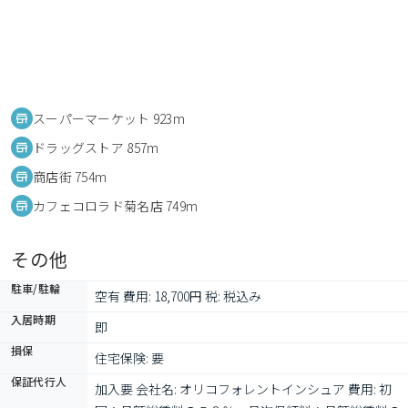
スーパーマーケット 923m
ドラッグストア 857m
商店街 754m
カフェコロラド菊名店 749m
その他
駐車/駐輪
空有 費用: 18,700円 税: 税込み
入居時期
即
損保
住宅保険: 要
保証代行人
加入要 会社名: オリコフォレントインシュア 費用: 初