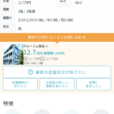
礼金
広さ
12.7万円
48㎡
階数
1階 / 3階建
間取り
2LDK (LDK10.0帖 / 洋6.0帖 / 和6.0帖)
向き
南
無料で10秒! カンタンお問い合わせ
テルージュ菊名Ⅱ
12.7
万円
/
管理費7,000円
12.7万円
12.7万円
敷
礼
2LDK / 48㎡ / 1階
最新の空室状況が知りたい
初期費用が
お部屋の詳しい
実際に
知りたい
情報を知りたい
見学したい
特徴