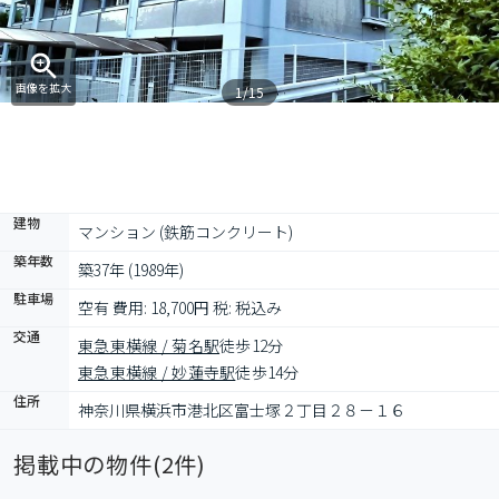
画像を拡大
1/15
建物
マンション (鉄筋コンクリート)
築年数
築37年 (1989年)
駐車場
空有 費用: 18,700円 税: 税込み
交通
東急東横線 / 菊名駅
徒歩12分
東急東横線 / 妙蓮寺駅
徒歩14分
住所
神奈川県横浜市港北区富士塚２丁目２８－１６
掲載中の物件(
2
件)