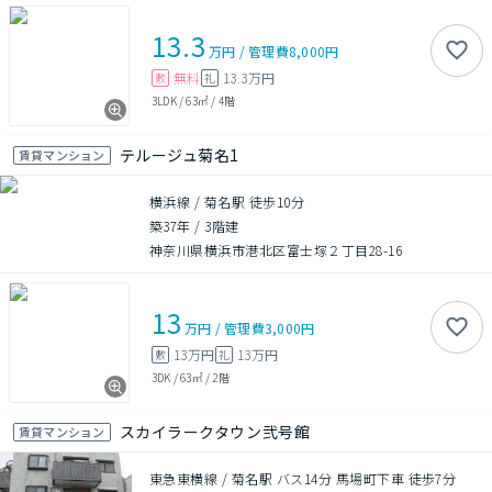
13.3
万円
/
管理費
8,000円
無料
13.3万円
敷
礼
3LDK
/
63㎡
/
4階
テルージュ菊名1
賃貸マンション
横浜線 / 菊名駅 徒歩10分
築37年
/
3階建
神奈川県横浜市港北区富士塚２丁目28-16
13
万円
/
管理費
3,000円
13万円
13万円
敷
礼
3DK
/
63㎡
/
2階
スカイラークタウン弐号館
賃貸マンション
東急東横線 / 菊名駅 バス14分 馬場町下車 徒歩7分