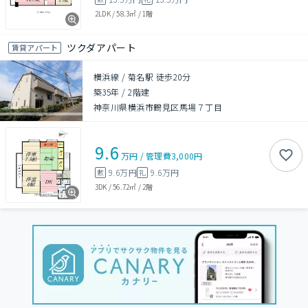
2LDK
/
58.3㎡
/
1階
ツクダアパート
賃貸アパート
横浜線 / 菊名駅 徒歩20分
築35年
/
2階建
神奈川県横浜市鶴見区馬場７丁目
9.6
万円
/
管理費
3,000円
9.6万円
9.6万円
敷
礼
3DK
/
56.72㎡
/
2階