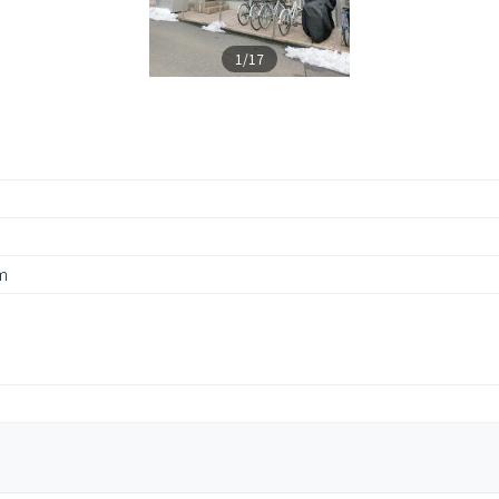
1/17
m