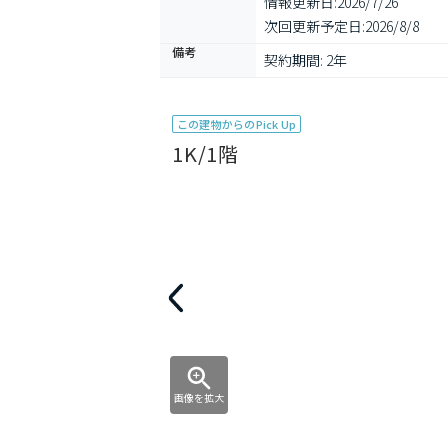
情報更新日:
2026/7/26
次回更新予定日:
2026/8/8
備考
契約期間: 2年
この建物からのPick Up
1K/1階
画像を拡大