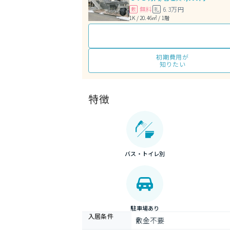
無料
6.3万円
敷
礼
1K / 20.46㎡ / 1階
初期費用が
知りたい
特徴
バス・トイレ別
駐車場あり
入居条件
敷金不要