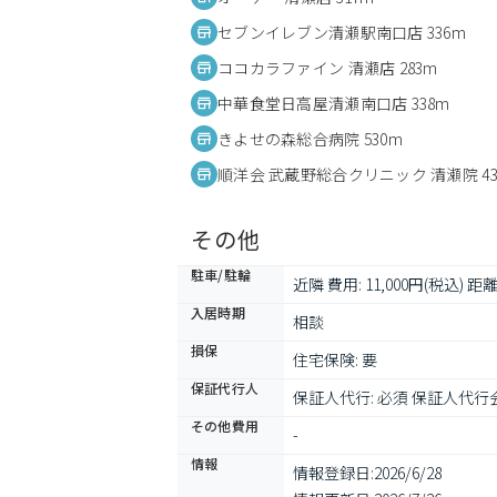
セブンイレブン清瀬駅南口店 336m
ココカラファイン 清瀬店 283m
中華食堂日高屋清瀬南口店 338m
きよせの森総合病院 530m
順洋会 武蔵野総合クリニック 清瀬院 43
その他
駐車/駐輪
近隣 費用: 11,000円(税込) 距離:
入居時期
相談
損保
住宅保険: 要
保証代行人
保証人代行: 必須 保証人代
その他費用
-
情報
情報登録日:
2026/6/28