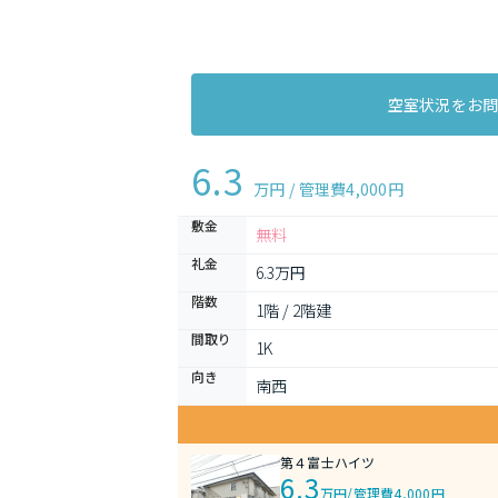
空室状況をお
6.3
万円 / 管理費
4,000円
敷金
無料
礼金
6.3万円
階数
1階 / 2階建
間取り
1K 
向き
南西
第４富士ハイツ
6.3
万円
/
管理費4,000円