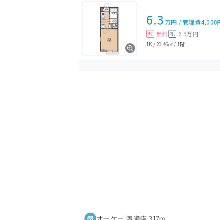
6.3
万円
/
管理費
4,000
無料
6.3万円
敷
礼
1K
/
20.46㎡
/
1階
オーケー 清瀬店 317m