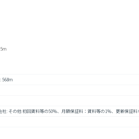
5m
 568m
行会社: その他 初回賃料等の50%、月額保証料：賃料等の1%、更新保証料