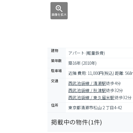
画像を拡大
建物
アパート (軽量鉄骨)
築年数
築16年 (2010年)
駐車場
近隣 費用: 11,000円(税込) 距離: 568
交通
西武池袋線 / 清瀬駅
徒歩4分
西武池袋線 / 秋津駅
徒歩32分
西武池袋線 / 東久留米駅
徒歩32分
住所
東京都清瀬市松山２丁目4-42
掲載中の物件(
1
件)