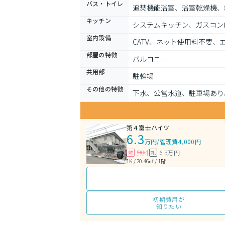
バス・トイレ
追焚機能浴室、浴室乾燥機、
キッチン
システムキッチン、ガスコン
室内設備
CATV、ネット使用料不要
部屋の特徴
バルコニー
共用部
駐輪場
その他の特徴
下水、公営水道、駐車場あり
第４富士ハイツ
6.3
万円
/
管理費4,000円
無料
6.3万円
敷
礼
1K / 20.46㎡ / 1階
初期費用が
知りたい