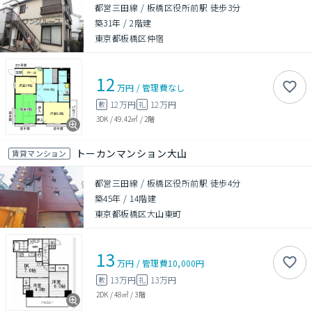
都営三田線 / 板橋区役所前駅 徒歩3分
築31年
/
2階建
東京都板橋区仲宿
12
万円
/
管理費
なし
12万円
12万円
敷
礼
3DK
/
49.42㎡
/
2階
トーカンマンション大山
賃貸マンション
都営三田線 / 板橋区役所前駅 徒歩4分
築45年
/
14階建
東京都板橋区大山東町
13
万円
/
管理費
10,000円
13万円
13万円
敷
礼
2DK
/
48㎡
/
3階