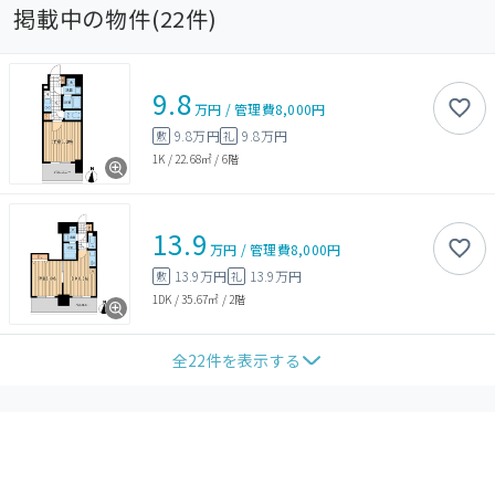
掲載中の物件(
22
件)
9.8
万円
/
管理費
8,000円
9.8万円
9.8万円
敷
礼
1K
/
22.68㎡
/
6階
13.9
万円
/
管理費
8,000円
13.9万円
13.9万円
敷
礼
1DK
/
35.67㎡
/
2階
全
22
件を表示する