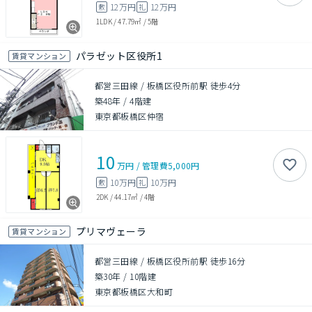
12万円
12万円
敷
礼
1LDK
/
47.79㎡
/
5階
パラゼット区役所1
賃貸マンション
都営三田線 / 板橋区役所前駅 徒歩4分
築48年
/
4階建
東京都板橋区仲宿
10
万円
/
管理費
5,000円
10万円
10万円
敷
礼
2DK
/
44.17㎡
/
4階
プリマヴェーラ
賃貸マンション
都営三田線 / 板橋区役所前駅 徒歩16分
築30年
/
10階建
東京都板橋区大和町