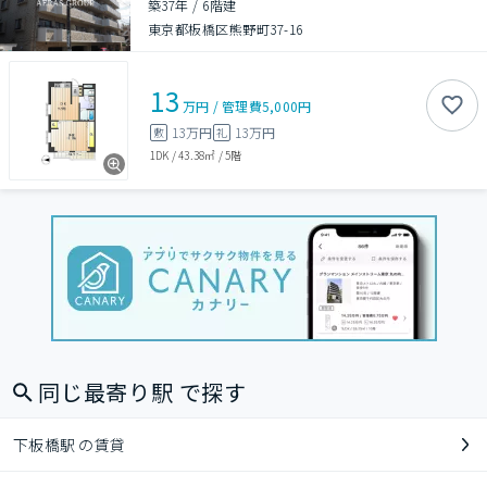
築37年
/
6階建
東京都板橋区熊野町37-16
13
万円
/
管理費
5,000円
13万円
13万円
敷
礼
1DK
/
43.38㎡
/
5階
同じ最寄り駅 で探す
下板橋駅 の賃貸