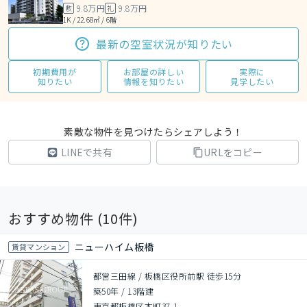
9.8万円
9.8万円
敷
礼
1K / 22.68㎡ / 6階
最新の空室状況が知りたい
初期費用が
お部屋の詳しい
実際に
知りたい
情報を知りたい
見学したい
素敵な物件を見つけたらシェアしよう！
LINEで共有
URLをコピー
おすすめ物件 (
10
件)
ニューハイム板橋
賃貸マンション
都営三田線 / 板橋区役所前駅 徒歩15分
築50年
/
13階建
東京都板橋区本町37-1