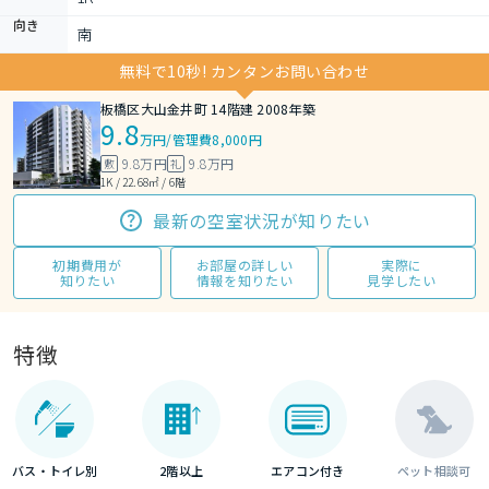
向き
南
無料で10秒! カンタンお問い合わせ
板橋区大山金井町 14階建 2008年築
9.8
万円
/
管理費8,000円
9.8万円
9.8万円
敷
礼
1K / 22.68㎡ / 6階
最新の空室状況が知りたい
初期費用が
お部屋の詳しい
実際に
知りたい
情報を知りたい
見学したい
特徴
バス・トイレ別
2階以上
エアコン付き
ペット相談可