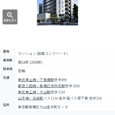
画像を拡大
1/7
建物
マンション (鉄筋コンクリート)
築年数
築18年 (2008年)
駐車場
空無
交通
東武東上線 / 下板橋駅
徒歩8分
都営三田線 / 板橋区役所前駅
徒歩10分
東武東上線 / 大山駅
徒歩11分
山手線 / 池袋駅
バス11分 金井窪バス停下車 徒歩2分
住所
東京都板橋区大山金井町８ー８