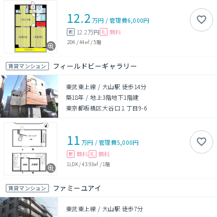
12.2
万円
/
管理費
6,000円
12.2万円
無料
敷
礼
2DK
/
44㎡
/
5階
フィールドビーギャラリー
賃貸マンション
東武東上線 / 大山駅 徒歩14分
築18年
/
地上3階地下1階建
東京都板橋区大谷口１丁目9-6
11
万円
/
管理費
5,000円
無料
無料
敷
礼
1LDK
/
43.93㎡
/
1階
ファミーユアイ
賃貸マンション
東武東上線 / 大山駅 徒歩7分