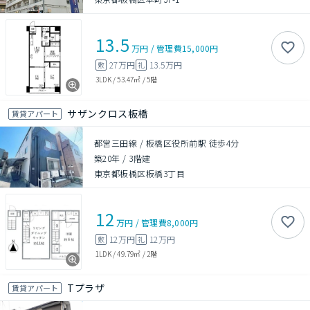
13.5
万円
/
管理費
15,000円
27万円
13.5万円
敷
礼
3LDK
/
53.47㎡
/
5階
サザンクロス板橋
賃貸アパート
都営三田線 / 板橋区役所前駅 徒歩4分
築20年
/
3階建
東京都板橋区板橋3丁目
12
万円
/
管理費
8,000円
12万円
12万円
敷
礼
1LDK
/
49.79㎡
/
2階
Tプラザ
賃貸アパート