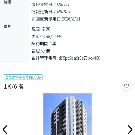
情報
情報登録日:
2026/7/7
情報更新日:
2026/8/5
次回更新予定日:
2026/8/11
備考
現況: 空家

更新料: 98,000円

契約期間: 2年

管理人: 無

自社管理番号: d95pt6oa9r3s73bovi60
この建物からのPick Up
1K/6階