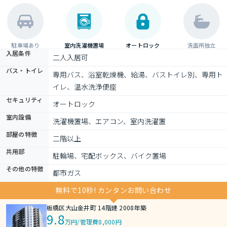
駐車場あり
室内洗濯機置場
オートロック
洗面所独立
入居条件
二人入居可
バス・トイレ
専用バス、浴室乾燥機、給湯、バストイレ別、専用ト
イレ、温水洗浄便座
セキュリティ
オートロック
室内設備
洗濯機置場、エアコン、室内洗濯置
部屋の特徴
二階以上
共用部
駐輪場、宅配ボックス、バイク置場
その他の特徴
都市ガス
無料で10秒! カンタンお問い合わせ
板橋区大山金井町 14階建 2008年築
9.8
万円
/
管理費8,000円