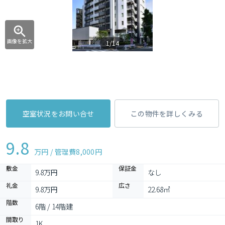
画像を拡大
1/14
空室状況をお問い合せ
この物件を詳しくみる
9.8
万円 / 管理費
8,000円
敷金
保証金
9.8万円
なし
礼金
広さ
9.8万円
22.68㎡
階数
6階 / 14階建
間取り
1K 