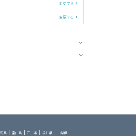
変更する
変更する
潟県
富山県
石川県
福井県
山梨県