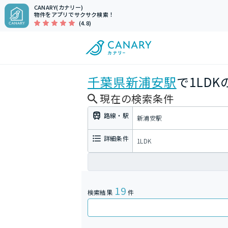
CANARY(カナリー)
物件をアプリでサクサク検索！
(4.8)
千葉県
新浦安駅
で1LD
現在の検索条件
路線・駅
新浦安駅
詳細条件
1LDK
19
検索結果
件