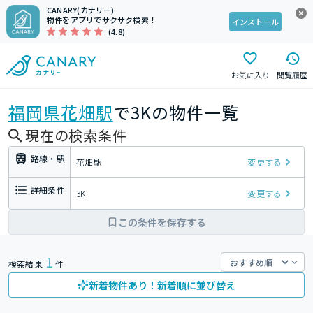
CANARY(カナリー)
物件をアプリでサクサク検索！
インストール
(4.8)
お気に入り
閲覧履歴
福岡県
花畑駅
で3Kの物件一覧
現在の検索条件
路線・駅
花畑駅
変更する
詳細条件
3K
変更する
この条件を保存する
1
検索結果
件
新着物件あり！新着順に並び替え