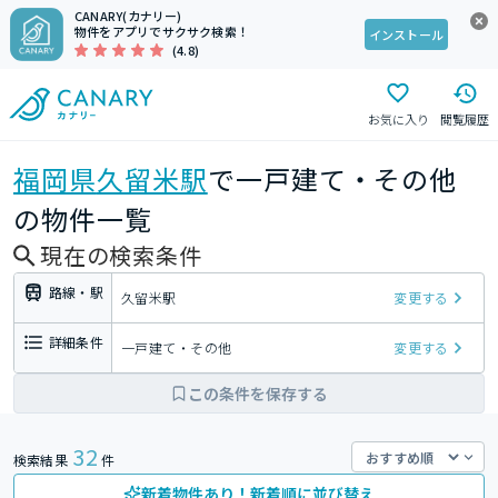
CANARY(カナリー)
物件をアプリでサクサク検索！
インストール
(4.8)
お気に入り
閲覧履歴
福岡県
久留米駅
で一戸建て・その他
の物件一覧
現在の検索条件
路線・駅
久留米駅
変更する
詳細条件
一戸建て・その他
変更する
この条件を保存する
32
検索結果
件
新着物件あり！新着順に並び替え