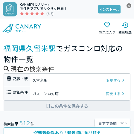
CANARY(カナリー)
物件をアプリでサクサク検索！
インストール
(4.8)
お気に入り
閲覧履歴
福岡県
久留米駅
でガスコンロ対応の
物件一覧
現在の検索条件
路線・駅
久留米駅
変更する
詳細条件
ガスコンロ対応
変更する
この条件を保存する
512
検索結果
件
新着物件あり！新着順に並び替え