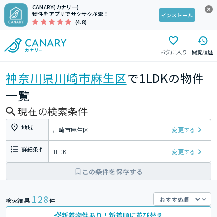
CANARY(カナリー)
物件をアプリでサクサク検索！
インストール
(4.8)
お気に入り
閲覧履歴
神奈川県
川崎市麻生区
で1LDKの物件
一覧
現在の検索条件
地域
川崎市麻生区
変更する
詳細条件
1LDK
変更する
この条件を保存する
128
検索結果
件
新着物件あり！新着順に並び替え