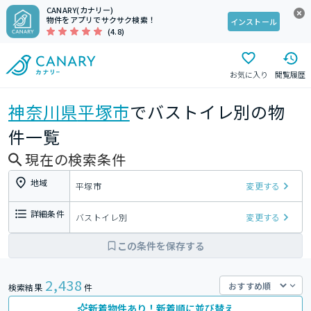
CANARY(カナリー)
物件をアプリでサクサク検索！
インストール
(4.8)
お気に入り
閲覧履歴
神奈川県
平塚市
でバストイレ別の物
件一覧
現在の検索条件
地域
平塚市
変更する
詳細条件
バストイレ別
変更する
この条件を保存する
2,438
検索結果
件
新着物件あり！新着順に並び替え