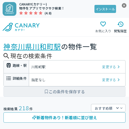
CANARY(カナリー)
物件をアプリでサクサク検索！
インストール
(4.8)
お気に入り
閲覧履歴
神奈川県
川和町駅
の物件一覧
現在の検索条件
路線・駅
川和町駅
変更する
詳細条件
指定なし
変更する
この条件を保存する
218
検索結果
件
新着物件あり！新着順に並び替え