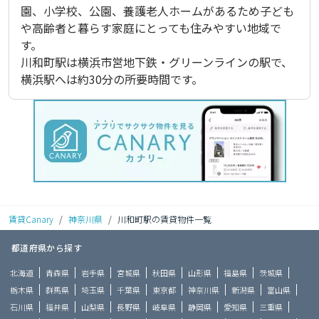
園、小学校、公園、養護老人ホームがあるため子ども
や高齢者と暮らす家庭にとっても住みやすい地域で
す。

川和町駅は横浜市営地下鉄・グリーンラインの駅で、
横浜駅へは約30分の所要時間です。
賃貸Canary
/
神奈川県
/
川和町駅の賃貸物件一覧
都道府県から探す
北海道
青森県
岩手県
宮城県
秋田県
山形県
福島県
茨城県
栃木県
群馬県
埼玉県
千葉県
東京都
神奈川県
新潟県
富山県
石川県
福井県
山梨県
長野県
岐阜県
静岡県
愛知県
三重県