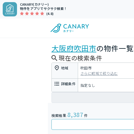
CANARY(カナリー)
物件をアプリでサクサク検索！
(4.8)
大阪府
吹田市
の物件一覧
現在の検索条件
地域
吹田市
さらに町域で絞り込む
詳細条件
指定なし
8,387
検索結果
件