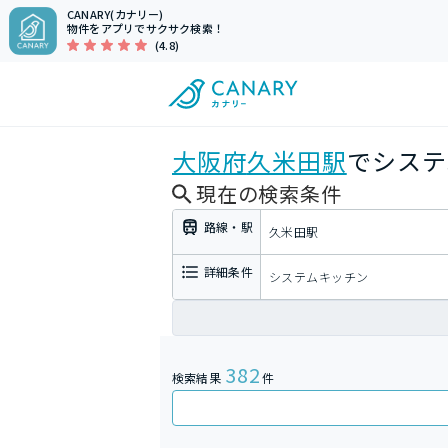
CANARY(カナリー)
物件をアプリでサクサク検索！
(4.8)
大阪府
久米田駅
でシステ
現在の検索条件
路線・駅
久米田駅
詳細条件
システムキッチン
382
検索結果
件