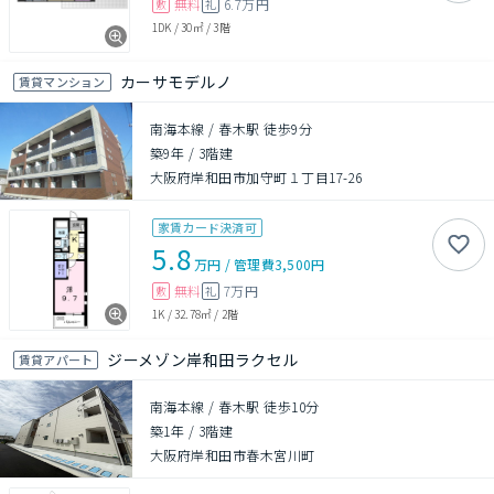
無料
6.7万円
敷
礼
1DK
/
30㎡
/
3階
カーサモデルノ
賃貸マンション
南海本線 / 春木駅 徒歩9分
築9年
/
3階建
大阪府岸和田市加守町１丁目17-26
家賃カード決済可
5.8
万円
/
管理費
3,500円
無料
7万円
敷
礼
1K
/
32.78㎡
/
2階
ジーメゾン岸和田ラクセル
賃貸アパート
南海本線 / 春木駅 徒歩10分
築1年
/
3階建
大阪府岸和田市春木宮川町