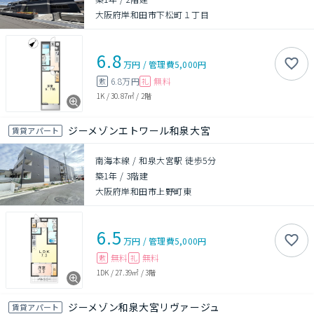
大阪府岸和田市下松町１丁目
6.8
万円
/
管理費
5,000円
6.8万円
無料
敷
礼
1K
/
30.87㎡
/
2階
ジーメゾンエトワール和泉大宮
賃貸アパート
南海本線 / 和泉大宮駅 徒歩5分
築1年
/
3階建
大阪府岸和田市上野町東
6.5
万円
/
管理費
5,000円
無料
無料
敷
礼
1DK
/
27.39㎡
/
3階
ジーメゾン和泉大宮リヴァージュ
賃貸アパート