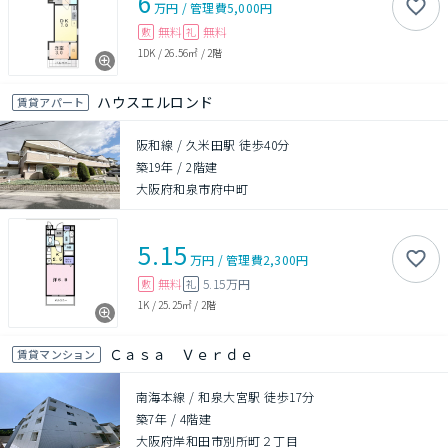
6
万円
/
管理費
5,000円
無料
無料
敷
礼
1DK
/
26.56㎡
/
2階
ハウスエルロンド
賃貸アパート
阪和線 / 久米田駅 徒歩40分
築19年
/
2階建
大阪府和泉市府中町
5.15
万円
/
管理費
2,300円
無料
5.15万円
敷
礼
1K
/
25.25㎡
/
2階
Ｃａｓａ Ｖｅｒｄｅ
賃貸マンション
南海本線 / 和泉大宮駅 徒歩17分
築7年
/
4階建
大阪府岸和田市別所町２丁目