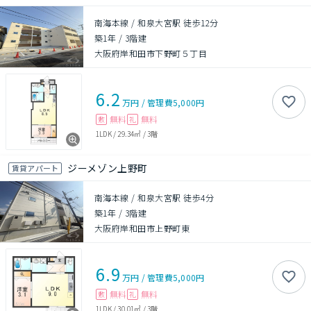
南海本線 / 和泉大宮駅 徒歩12分
築1年
/
3階建
大阪府岸和田市下野町５丁目
6.2
万円
/
管理費
5,000円
無料
無料
敷
礼
1LDK
/
29.34㎡
/
3階
ジーメゾン上野町
賃貸アパート
南海本線 / 和泉大宮駅 徒歩4分
築1年
/
3階建
大阪府岸和田市上野町東
6.9
万円
/
管理費
5,000円
無料
無料
敷
礼
1LDK
/
30.01㎡
/
3階