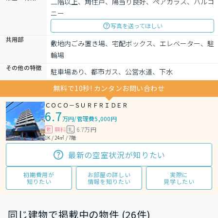
二階以上、角住戸、陽当り良好、ペアガラス、バルコ
ニー
写真を送ってほしい
共用部
敷地内ごみ置き場、宅配ボックス、エレベーター、駐
輪場
その他の特徴
駐車場あり、都市ガス、公営水道、下水
無料で10秒! カンタンお問い合わせ
ＣＯＣＯ－ＳＵＲＦＲＩＤＥＲ
6.7
万円
/
管理費5,000円
無料
6.7万円
敷
礼
1K / 24㎡ / 7階
最新の空室状況が知りたい
初期費用が
お部屋の詳しい
実際に
知りたい
情報を知りたい
見学したい
同じ建物で掲載中の物件 (26件)