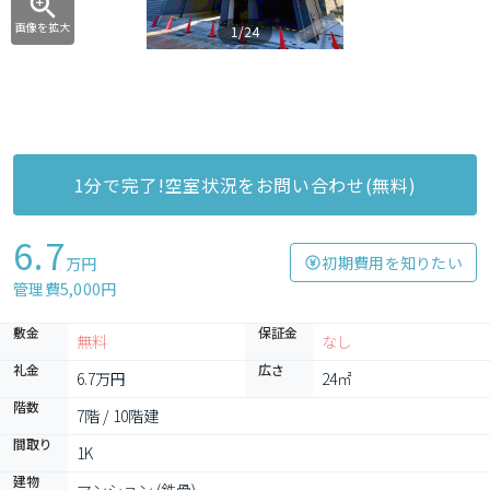
画像を拡大
1/24
1分で完了!空室状況をお問い合わせ(無料)
6.7
初期費用を知りたい
万円
管理費5,000円
敷金
保証金
無料
なし
礼金
広さ
6.7万円
24㎡
階数
7階 / 10階建
間取り
1K
建物