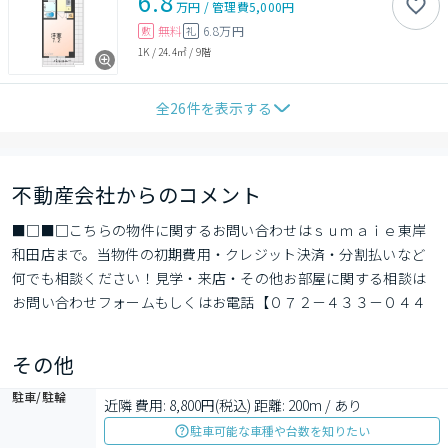
6.8
万円
/
管理費
5,000円
無料
6.8万円
敷
礼
1K
/
24.4㎡
/
9階
全
26
件を表示する
不動産会社からのコメント
■□■□こちらの物件に関するお問い合わせはｓｕｍａｉｅ東岸
和田店まで。当物件の初期費用・クレジット決済・分割払いなど
何でも相談ください！見学・来店・その他お部屋に関する相談は
お問い合わせフォームもしくはお電話【０７２－４３３－０４４
４】までお気軽にお問い合わせください■□■□
その他
駐車/駐輪
近隣 費用: 8,800円(税込) 距離: 200m / あり
駐車可能な車種や台数を知りたい