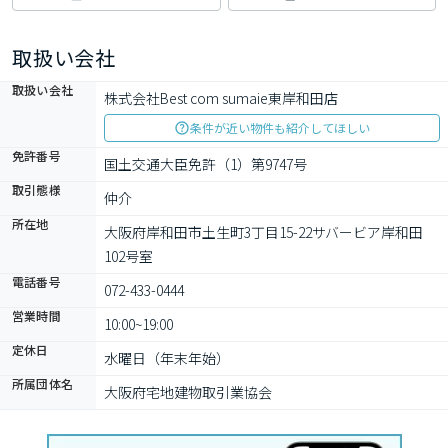
取扱い会社
取扱い会社
株式会社Best com sumaie東岸和田店
条件が近い物件も紹介してほしい
免許番号
国土交通大臣免許（1）第9747号
取引態様
仲介
所在地
大阪府岸和田市土生町3丁目15-22サバービア岸和田
102号室
電話番号
072-433-0444
営業時間
10:00~19:00
定休日
水曜日（年末年始）
所属団体名
大阪府宅地建物取引業協会