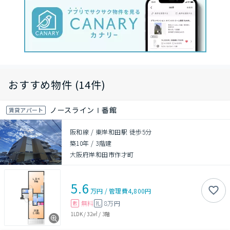
おすすめ物件 (14件)
ノースラインⅠ番館
賃貸アパート
阪和線 / 東岸和田駅 徒歩5分
築10年
/
3階建
大阪府岸和田市作才町
5.6
万円
/
管理費
4,800円
無料
8万円
敷
礼
1LDK
/
32㎡
/
3階