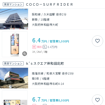
ＣＯＣＯ－ＳＵＲＦＲＩＤＥＲ
賃貸マンション
阪和線 / 久米田駅 徒歩2分
新築
/
10階建
大阪府岸和田市大町
6.4
万円
/
管理費
5,000円
無料
6.4万円
敷
礼
1K
/
24㎡
/
3階
ｋ’ｓスクエア岸和田北町
賃貸マンション
南海本線 / 和泉大宮駅 徒歩15分
築3年
/
6階建
大阪府岸和田市北町4-14
6.7
万円
/
管理費
8,000円