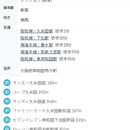
マンション (鉄骨)
築年数
新築
向き
南西
交通
阪和線 / 久米田駅
徒歩2分
阪和線 / 下松駅
徒歩20分
南海本線 / 春木駅
徒歩28分
南海本線 / 和泉大宮駅
徒歩30分
阪和線 / 東岸和田駅
徒歩36分
住所
大阪府岸和田市大町
サンエー久米田店 145m
コープ久米田 395m
サンディ久米田店 914m
ファミリーマート久米田駅前店 187m
セブンイレブン岸和田下池田町店 835m
ローソン岸和田池尻町店 801m