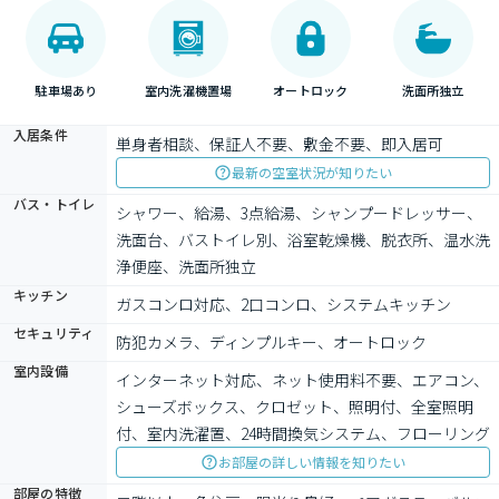
駐車場あり
室内洗濯機置場
オートロック
洗面所独立
入居条件
単身者相談、保証人不要、敷金不要、即入居可
最新の空室状況が知りたい
バス・トイレ
シャワー、給湯、3点給湯、シャンプードレッサー、
洗面台、バストイレ別、浴室乾燥機、脱衣所、温水洗
浄便座、洗面所独立
キッチン
ガスコンロ対応、2口コンロ、システムキッチン
セキュリティ
防犯カメラ、ディンプルキー、オートロック
室内設備
インターネット対応、ネット使用料不要、エアコン、
シューズボックス、クロゼット、照明付、全室照明
付、室内洗濯置、24時間換気システム、フローリング
お部屋の詳しい情報を知りたい
部屋の特徴