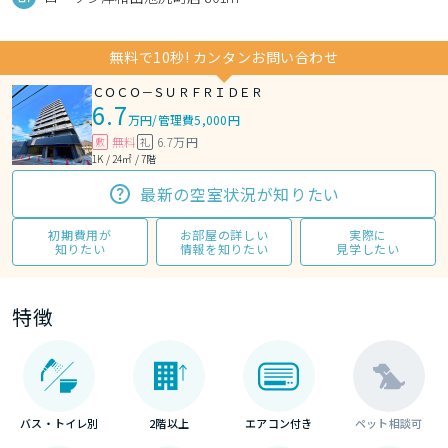
無料で10秒! カンタンお問い合わせ
ＣＯＣＯ－ＳＵＲＦＲＩＤＥＲ
6.7
万円
/
管理費5,000円
無料
6.7万円
敷
礼
1K / 24㎡ / 7階
最新の空室状況が知りたい
初期費用が
お部屋の詳しい
実際に
知りたい
情報を知りたい
見学したい
特徴
バス・トイレ別
2階以上
エアコン付き
ペット相談可