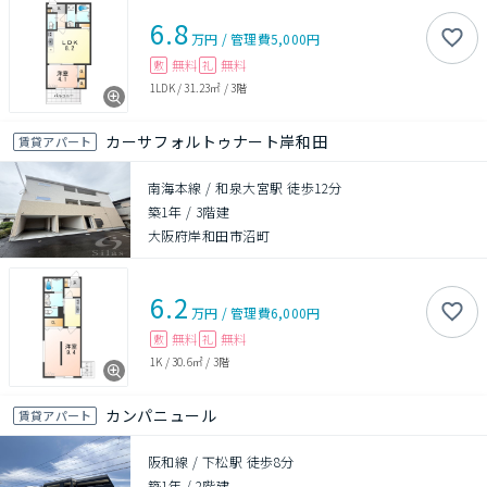
6.8
万円
/
管理費
5,000円
無料
無料
敷
礼
1LDK
/
31.23㎡
/
3階
カーサフォルトゥナート岸和田
賃貸アパート
南海本線 / 和泉大宮駅 徒歩12分
築1年
/
3階建
大阪府岸和田市沼町
6.2
万円
/
管理費
6,000円
無料
無料
敷
礼
1K
/
30.6㎡
/
3階
カンパニュール
賃貸アパート
阪和線 / 下松駅 徒歩8分
築1年
/
2階建