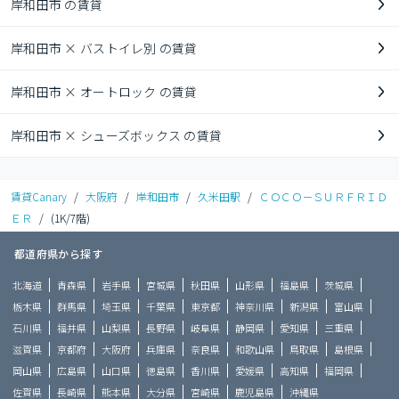
岸和田市 の賃貸
岸和田市 × バストイレ別 の賃貸
岸和田市 × オートロック の賃貸
岸和田市 × シューズボックス の賃貸
賃貸Canary
/
大阪府
/
岸和田市
/
久米田駅
/
ＣＯＣＯ－ＳＵＲＦＲＩＤ
ＥＲ
/
(1K/7階)
都道府県から探す
北海道
青森県
岩手県
宮城県
秋田県
山形県
福島県
茨城県
栃木県
群馬県
埼玉県
千葉県
東京都
神奈川県
新潟県
富山県
石川県
福井県
山梨県
長野県
岐阜県
静岡県
愛知県
三重県
滋賀県
京都府
大阪府
兵庫県
奈良県
和歌山県
鳥取県
島根県
岡山県
広島県
山口県
徳島県
香川県
愛媛県
高知県
福岡県
佐賀県
長崎県
熊本県
大分県
宮崎県
鹿児島県
沖縄県