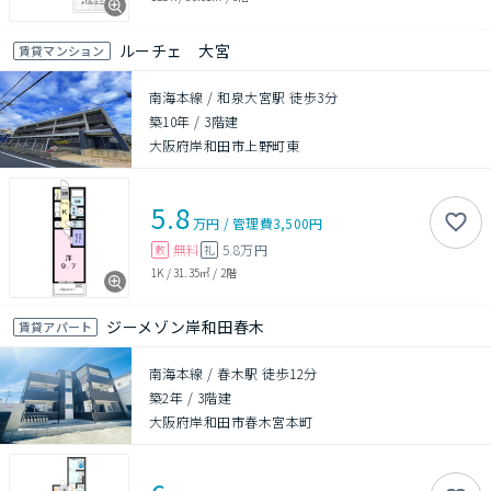
ルーチェ 大宮
賃貸マンション
南海本線 / 和泉大宮駅 徒歩3分
築10年
/
3階建
大阪府岸和田市上野町東
5.8
万円
/
管理費
3,500円
無料
5.8万円
敷
礼
1K
/
31.35㎡
/
2階
ジーメゾン岸和田春木
賃貸アパート
南海本線 / 春木駅 徒歩12分
築2年
/
3階建
大阪府岸和田市春木宮本町