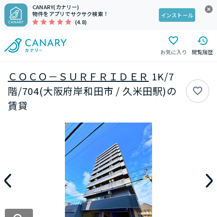
CANARY(カナリー)
物件をアプリでサクサク検索！
インストール
(4.8)
お気に入り
閲覧履歴
ＣＯＣＯ－ＳＵＲＦＲＩＤＥＲ
1K/7
階/704(大阪府岸和田市 / 久米田駅)の
賃貸