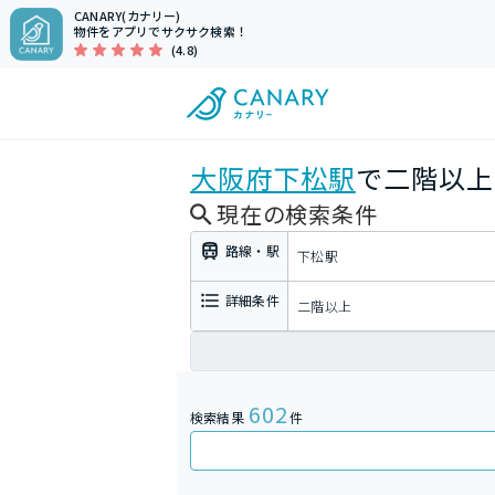
CANARY(カナリー)
物件をアプリでサクサク検索！
(4.8)
大阪府
下松駅
で二階以上
現在の検索条件
路線・駅
下松駅
詳細条件
二階以上
602
検索結果
件