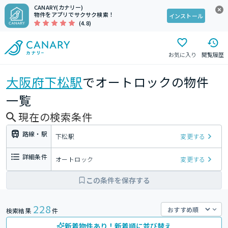
CANARY(カナリー)
物件をアプリでサクサク検索！
インストール
(4.8)
お気に入り
閲覧履歴
大阪府
下松駅
でオートロックの物件
一覧
現在の検索条件
路線・駅
下松駅
変更する
詳細条件
オートロック
変更する
この条件を保存する
228
検索結果
件
新着物件あり！新着順に並び替え