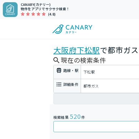
CANARY(カナリー)
物件をアプリでサクサク検索！
(4.8)
大阪府
下松駅
で都市ガス
現在の検索条件
路線・駅
下松駅
詳細条件
都市ガス
520
検索結果
件