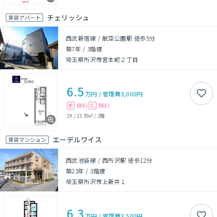
チェリッシュ
賃貸アパート
西武新宿線 / 航空公園駅 徒歩5分
築7年
/
3階建
埼玉県所沢市宮本町２丁目
6.5
万円
/
管理費
3,000円
無料
無料
敷
礼
1K
/
23.39㎡
/
2階
エーデルワイス
賃貸マンション
西武池袋線 / 西所沢駅 徒歩12分
築23年
/
3階建
埼玉県所沢市上新井１
6.3
万円
/
管理費
3,500円