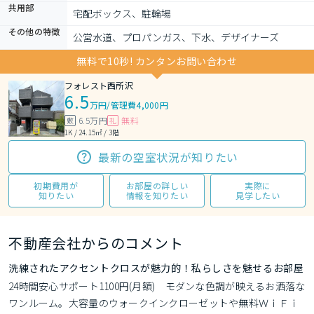
共用部
宅配ボックス、駐輪場
その他の特徴
公営水道、プロパンガス、下水、デザイナーズ
無料で10秒! カンタンお問い合わせ
フォレスト西所沢
6.5
万円
/
管理費4,000円
6.5万円
無料
敷
礼
1K / 24.15㎡ / 3階
最新の空室状況が知りたい
初期費用が
お部屋の詳しい
実際に
知りたい
情報を知りたい
見学したい
不動産会社からのコメント
洗練されたアクセントクロスが魅力的！私らしさを魅せるお部屋
24時間安心サポート1100円(月額)　モダンな色調が映えるお洒落な
ワンルーム。大容量のウォークインクローゼットや無料ＷｉＦｉ