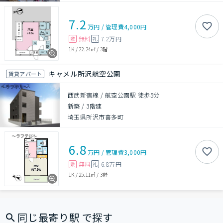
7.2
万円
/
管理費
4,000円
無料
7.2万円
敷
礼
1K
/
22.24㎡
/
3階
キャメル所沢航空公園
賃貸アパート
西武新宿線 / 航空公園駅 徒歩5分
新築
/
3階建
埼玉県所沢市喜多町
6.8
万円
/
管理費
3,000円
無料
6.8万円
敷
礼
1K
/
25.11㎡
/
3階
同じ最寄り駅 で探す