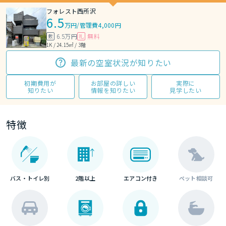
フォレスト西所沢
6.5
万円
/
管理費4,000円
6.5万円
無料
敷
礼
1K / 24.15㎡ / 3階
最新の空室状況が知りたい
初期費用が
お部屋の詳しい
実際に
知りたい
情報を知りたい
見学したい
特徴
バス・トイレ別
2階以上
エアコン付き
ペット相談可