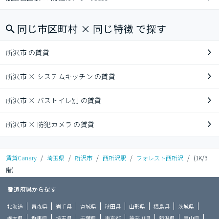
同じ市区町村 × 同じ特徴 で探す
所沢市 の賃貸
所沢市 × システムキッチン の賃貸
所沢市 × バストイレ別 の賃貸
所沢市 × 防犯カメラ の賃貸
賃貸Canary
/
埼玉県
/
所沢市
/
西所沢駅
/
フォレスト西所沢
/
(1K/3
階)
都道府県から探す
北海道
青森県
岩手県
宮城県
秋田県
山形県
福島県
茨城県
栃木県
群馬県
埼玉県
千葉県
東京都
神奈川県
新潟県
富山県