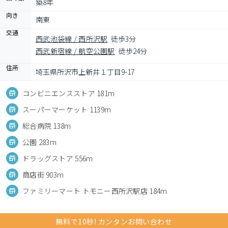
築8年
向き
南東
交通
西武池袋線 / 西所沢駅
徒歩3分
西武新宿線 / 航空公園駅
徒歩24分
住所
埼玉県所沢市上新井１丁目9-17
コンビニエンスストア 181m
スーパーマーケット 1139m
総合病院 138m
公園 283m
ドラッグストア 556m
商店街 903m
ファミリーマート トモニー西所沢駅店 184m
無料で10秒! カンタンお問い合わせ