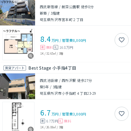
西武新宿線 / 航空公園駅 徒歩8分
新築
/
3階建
埼玉県所沢市宮本町２丁目
8.4
万円
/
管理費
8,000円
無料
16.8万円
敷
礼
1K
/
32.65㎡
/
3階
Best Stage 小手指4丁目
賃貸アパート
西武池袋線 / 西所沢駅 徒歩27分
築5年
/
3階建
埼玉県所沢市小手指町４丁目23-29
6.7
万円
/
管理費
3,000円
6.7万円
無料
敷
礼
1K
/
26.08㎡
/
3階