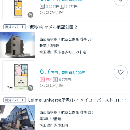
3.15万円
6.3万円
敷
礼
1K
/
25.27㎡
/
3階
(仮称)キャメル航空公園２
賃貸アパート
西武新宿線 / 航空公園駅 徒歩5分
新築
/
3階建
埼玉県所沢市喜多町11-9未定
6.7
万円
/
管理費
3,000円
無料
6.7万円
敷
礼
1K
/
25.11㎡
/
2階
Leimei universe所沢(レイメイユニバーストコロザワ）
賃貸アパート
西武新宿線 / 航空公園駅 徒歩22分
築3年
/
3階建
埼玉県所沢市旭町