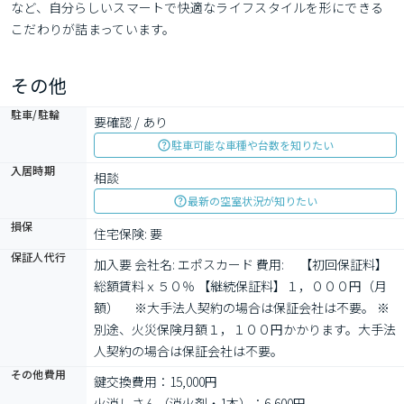
など、自分らしいスマートで快適なライフスタイルを形にできる
こだわりが詰まっています。
その他
駐車/駐輪
要確認 / あり
駐車可能な車種や台数を知りたい
入居時期
相談
最新の空室状況が知りたい
損保
住宅保険: 要
保証人代行
加入要 会社名: エポスカード 費用: 　【初回保証料】
総額賃料ｘ５０％ 【継続保証料】１，０００円（月
額）　 ※大手法人契約の場合は保証会社は不要。 ※
別途、火災保険月額１，１００円かかります。大手法
人契約の場合は保証会社は不要。
その他費用
鍵交換費用：15,000円
火消しさん（消火剤・1本）：6,600円