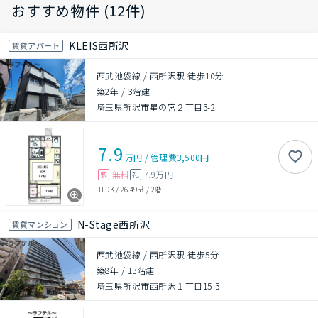
おすすめ物件 (12件)
KLEIS西所沢
賃貸アパート
西武池袋線 / 西所沢駅 徒歩10分
築2年
/
3階建
埼玉県所沢市星の宮２丁目3-2
7.9
万円
/
管理費
3,500円
無料
7.9万円
敷
礼
1LDK
/
26.49㎡
/
2階
N-Stage西所沢
賃貸マンション
西武池袋線 / 西所沢駅 徒歩5分
築8年
/
13階建
埼玉県所沢市西所沢１丁目15-3