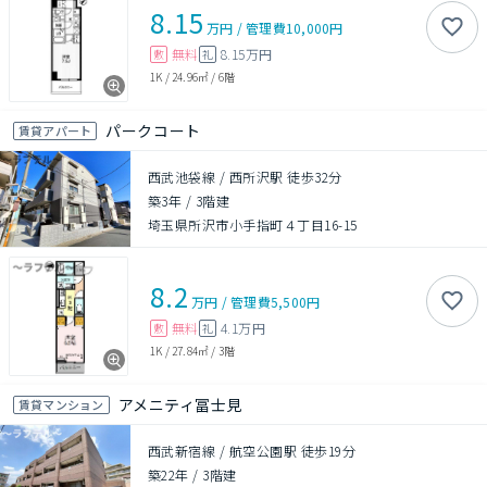
8.15
万円
/
管理費
10,000円
無料
8.15万円
敷
礼
1K
/
24.96㎡
/
6階
パークコート
賃貸アパート
西武池袋線 / 西所沢駅 徒歩32分
築3年
/
3階建
埼玉県所沢市小手指町４丁目16-15
8.2
万円
/
管理費
5,500円
無料
4.1万円
敷
礼
1K
/
27.84㎡
/
3階
アメニティ冨士見
賃貸マンション
西武新宿線 / 航空公園駅 徒歩19分
築22年
/
3階建