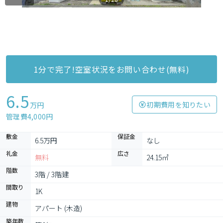
1分で完了!空室状況をお問い合わせ(無料)
6.5
初期費用を知りたい
万円
管理費4,000円
敷金
保証金
6.5万円
なし
礼金
広さ
無料
24.15㎡
階数
3階 / 3階建
間取り
1K
建物
アパート (木造)
築年数