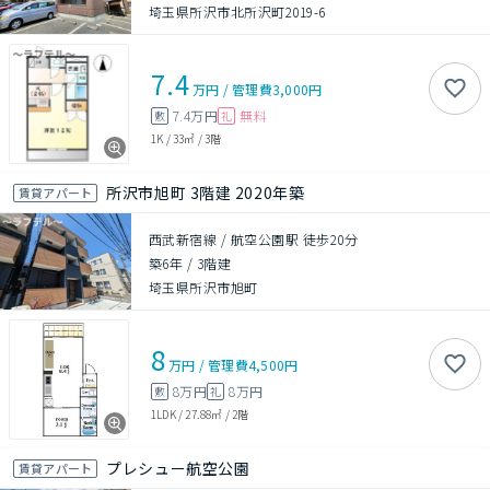
埼玉県所沢市北所沢町2019-6
7.4
万円
/
管理費
3,000円
7.4万円
無料
敷
礼
1K
/
33㎡
/
3階
所沢市旭町 3階建 2020年築
賃貸アパート
西武新宿線 / 航空公園駅 徒歩20分
築6年
/
3階建
埼玉県所沢市旭町
8
万円
/
管理費
4,500円
8万円
8万円
敷
礼
1LDK
/
27.88㎡
/
2階
プレシュー航空公園
賃貸アパート