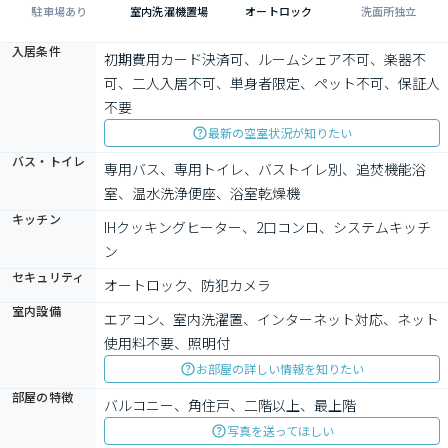
駐車場あり
室内洗濯機置場
オートロック
洗面所独立
入居条件
初期費用カード決済可、ルームシェア不可、楽器不
可、二人入居不可、単身者限定、ペット不可、保証人
不要
最新の空室状況が知りたい
バス・トイレ
専用バス、専用トイレ、バストイレ別、追焚機能浴
室、温水洗浄便座、浴室乾燥機
キッチン
IHクッキングヒーター、2口コンロ、システムキッチ
ン
セキュリティ
オートロック、防犯カメラ
室内設備
エアコン、室内洗濯置、インターネット対応、ネット
使用料不要、照明付
お部屋の詳しい情報を知りたい
部屋の特徴
バルコニー、角住戸、二階以上、最上階
写真を送ってほしい