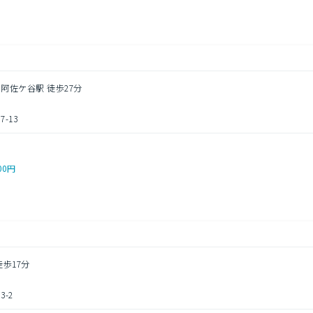
南阿佐ケ谷駅 徒歩27分
-13
00円
徒歩17分
-2