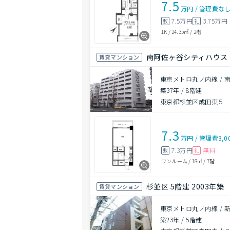
7.5
万円
/
管理費
な
7.5万円
3.75万円
敷
礼
1K
/
24.35㎡
/
2階
南阿佐ヶ谷シティハウス
賃貸マンション
東京メトロ丸ノ内線 / 
築37年
/
8階建
東京都杉並区成田東５
7.3
万円
/
管理費
3,0
7.3万円
無料
敷
礼
ワンルーム
/
18㎡
/
7階
杉並区 5階建 2003年築
賃貸マンション
東京メトロ丸ノ内線 / 
築23年
/
5階建