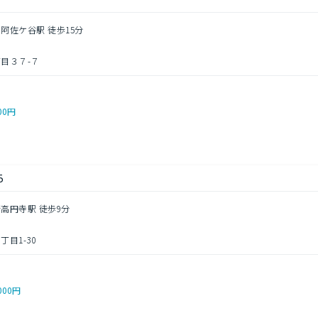
南阿佐ケ谷駅 徒歩15分
目３７-７
00円
5
新高円寺駅 徒歩9分
目1-30
000円