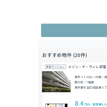
おすすめ物件 (20件)
メゾン・ド・ヴィレ荻窪
賃貸マンション
東京メトロ丸ノ内線 / 
築29年
/
7階建
東京都杉並区成田東５
8.4
万円
/
管理費
6,0