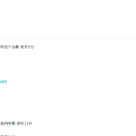
し
南阿佐ケ谷駅 徒歩5分
00円
新高円寺駅 徒歩13分