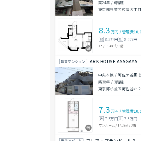
築24年
/
6階建
東京都杉並区荻窪３丁目4
8.3
万円
/
管理費
10,
8.3万円
8.3万円
敷
礼
1K
/
18.48㎡
/
6階
ARK HOUSE ASAGAYA
賃貸マンション
中央本線 / 阿佐ケ谷駅 
築38年
/
3階建
東京都杉並区阿佐谷北２丁
7.3
万円
/
管理費
10,
7.3万円
7.3万円
敷
礼
ワンルーム
/
17.32㎡
/
3階
フレア・プランドールＢ
賃貸アパート