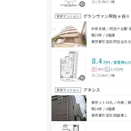
1K
/
25.49㎡
/
3階
グランヴァン阿佐ヶ谷Ⅱ
賃貸マンション
中央本線 / 阿佐ケ谷駅 
築20年
/
6階建
東京都杉並区阿佐谷北６丁
8.4
万円
/
管理費
8,0
無料
8.4万円
敷
礼
1K
/
22.86㎡
/
5階
アネシス
賃貸マンション
東京メトロ丸ノ内線 / 
築24年
/
4階建
東京都杉並区成田東１