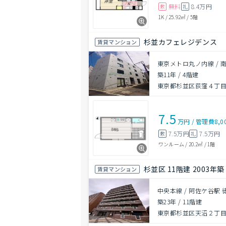
無料
8.4万円
敷
礼
1K
/
25.92㎡
/
5階
杉並カフェレジデンス
賃貸マンション
東京メトロ丸ノ内線 / 
築11年
/
4階建
東京都杉並区荻窪４丁目7
7.5
万円
/
管理費
8,0
7.5万円
7.5万円
敷
礼
ワンルーム
/
20.2㎡
/
1階
杉並区 11階建 2003年築
賃貸マンション
中央本線 / 阿佐ケ谷駅 
築23年
/
11階建
東京都杉並区天沼２丁目3