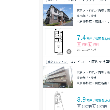
東京メトロ丸ノ内線 / 
築25年
/
2階建
東京都杉並区成田東２丁
7.4
万円
/
管理費
3,0
無料
無料
敷
礼
1K
/
21.11㎡
/
1階
スカイコート阿佐ヶ谷第
賃貸マンション
東京メトロ丸ノ内線 / 
築19年
/
4階建
東京都杉並区阿佐谷南１丁
8.9
万円
/
管理費
10,
8.9万円
8.9万円
敷
礼