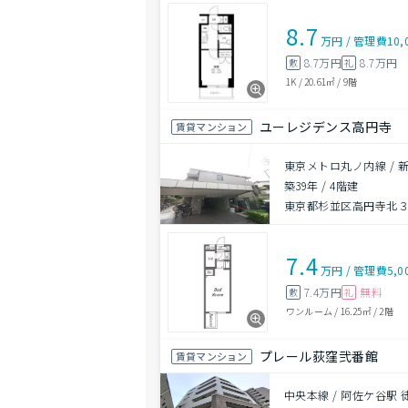
8.7
万円
/
管理費
10,
8.7万円
8.7万円
敷
礼
1K
/
20.61㎡
/
9階
ユーレジデンス高円寺
賃貸マンション
東京メトロ丸ノ内線 / 
築39年
/
4階建
東京都杉並区高円寺北３丁
7.4
万円
/
管理費
5,0
7.4万円
無料
敷
礼
ワンルーム
/
16.25㎡
/
2階
プレール荻窪弐番館
賃貸マンション
中央本線 / 阿佐ケ谷駅 