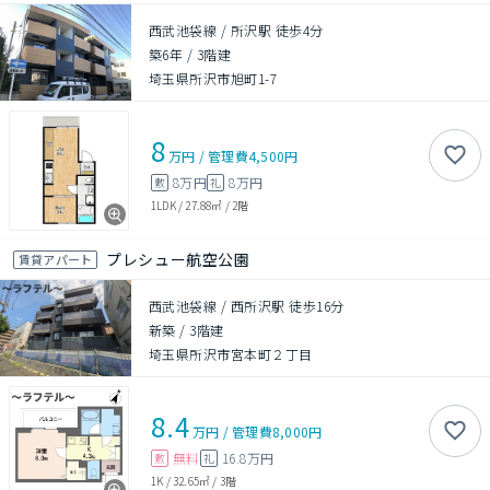
西武池袋線 / 所沢駅 徒歩4分
築6年
/
3階建
埼玉県所沢市旭町1-7
8
万円
/
管理費
4,500円
8万円
8万円
敷
礼
1LDK
/
27.88㎡
/
2階
プレシュー航空公園
賃貸アパート
西武池袋線 / 西所沢駅 徒歩16分
新築
/
3階建
埼玉県所沢市宮本町２丁目
8.4
万円
/
管理費
8,000円
無料
16.8万円
敷
礼
1K
/
32.65㎡
/
3階