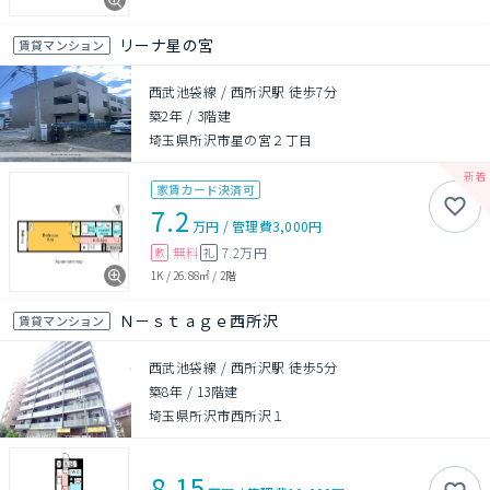
リーナ星の宮
賃貸マンション
西武池袋線 / 西所沢駅 徒歩7分
築2年
/
3階建
埼玉県所沢市星の宮２丁目
家賃カード決済可
7.2
万円
/
管理費
3,000円
無料
7.2万円
敷
礼
1K
/
26.88㎡
/
2階
Ｎ－ｓｔａｇｅ西所沢
賃貸マンション
西武池袋線 / 西所沢駅 徒歩5分
築8年
/
13階建
埼玉県所沢市西所沢１
8.15