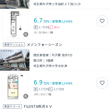
埼玉県所沢市小手指町４丁目23-29
6.7
万円
/
管理費
3,000円
6.7万円
無料
敷
礼
1K
/
26.08㎡
/
3階
メゾンフォーシーズン
賃貸マンション
西武新宿線 / 所沢駅 徒歩9分
築28年
/
3階建
埼玉県所沢市大字北秋津
6.9
万円
/
管理費
3,000円
6.9万円
6.9万円
敷
礼
1DK
/
32㎡
/
3階
FUJISTA所沢ＸＶ
賃貸アパート