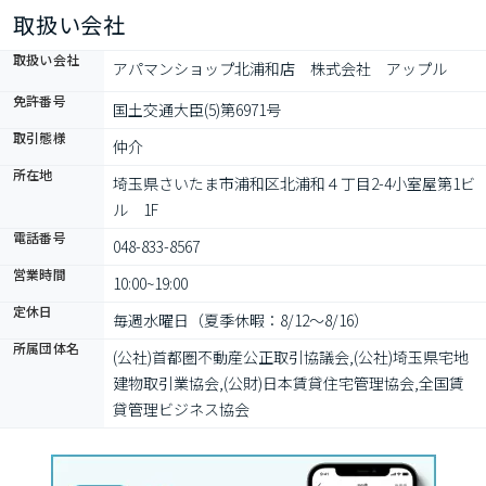
取扱い会社
取扱い会社
アパマンショップ北浦和店　株式会社　アップル
免許番号
国土交通大臣(5)第6971号
取引態様
仲介
所在地
埼玉県さいたま市浦和区北浦和４丁目2-4小室屋第1ビ
ル　1F
電話番号
048-833-8567
営業時間
10:00~19:00
定休日
毎週水曜日（夏季休暇：8/12〜8/16）
所属団体名
(公社)首都圏不動産公正取引協議会,(公社)埼玉県宅地
建物取引業協会,(公財)日本賃貸住宅管理協会,全国賃
貸管理ビジネス協会