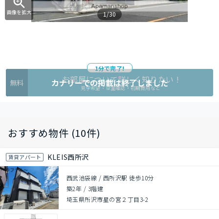
画像を拡大
1/30
1分で完了!
お部屋について詳しく知りたい !
カナリーでの掲載は終了しました
無料
見学希望・空室確認・初期費用など
おすすめ物件 (10件)
KLEIS西所沢
賃貸アパート
西武池袋線 / 西所沢駅 徒歩10分
築2年
/
3階建
埼玉県所沢市星の宮２丁目3-2