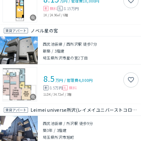
万円
/
管理費
10,000円
無料
8.15万円
敷
礼
1K
/
24.96㎡
/
6階
ノベル星の宮
賃貸アパート
西武池袋線 / 西所沢駅 徒歩7分
新築
/
3階建
埼玉県所沢市星の宮2丁目
8.5
万円
/
管理費
4,000円
8.5万円
無料
敷
礼
1LDK
/
34.72㎡
/
3階
Leimei universe所沢(レイメイユニバーストコロザワ）
賃貸アパート
西武池袋線 / 所沢駅 徒歩9分
築3年
/
3階建
埼玉県所沢市旭町