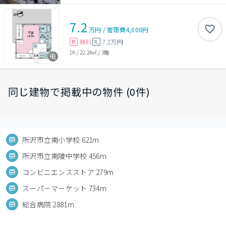
7.2
万円
/
管理費
4,000円
無料
7.2万円
敷
礼
1K
/
22.24㎡
/
3階
同じ建物で掲載中の物件 (0件)
所沢市立南小学校 621m
所沢市立南陵中学校 456m
コンビニエンスストア 279m
スーパーマーケット 734m
総合病院 2881m