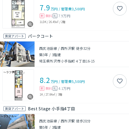
7.9
万円
/
管理費
3,500円
無料
7.9万円
敷
礼
1LDK
/
26.49㎡
/
2階
パークコート
賃貸アパート
西武池袋線 / 西所沢駅 徒歩32分
築3年
/
3階建
埼玉県所沢市小手指町４丁目16-15
8.2
万円
/
管理費
5,500円
無料
4.1万円
敷
礼
1K
/
27.84㎡
/
3階
Best Stage 小手指4丁目
賃貸アパート
西武池袋線 / 西所沢駅 徒歩28分
築5年
/
3階建