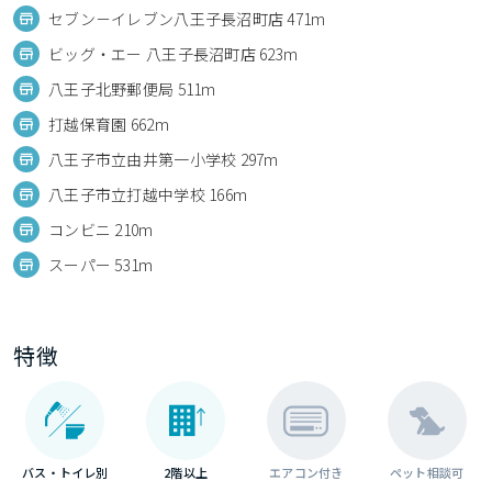
セブン－イレブン八王子長沼町店 471m
ビッグ・エー 八王子長沼町店 623m
八王子北野郵便局 511m
打越保育園 662m
八王子市立由井第一小学校 297m
八王子市立打越中学校 166m
コンビニ 210m
スーパー 531m
特徴
バス・トイレ別
2階以上
エアコン付き
ペット相談可