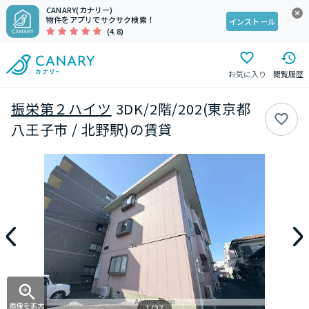
CANARY(カナリー)
物件をアプリでサクサク検索！
インストール
(4.8)
お気に入り
閲覧履歴
振栄第２ハイツ
3DK/2階/202(東京都
八王子市 / 北野駅)の賃貸
画像を拡大
1/27