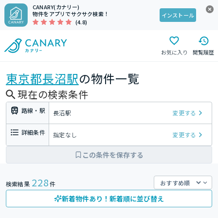
CANARY(カナリー)
物件をアプリでサクサク検索！
インストール
(4.8)
お気に入り
閲覧履歴
東京都
長沼駅
の物件一覧
現在の検索条件
路線・駅
長沼駅
変更する
詳細条件
指定なし
変更する
この条件を保存する
228
検索結果
件
新着物件あり！新着順に並び替え