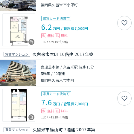
福岡県久留米市小頭町
家賃カード決済可
6.2
万円
/
管理費
7,000円
無料
無料
敷
礼
1LDK
/
39.15㎡
/
5階
久留米市本町 10階建 2017年築
賃貸マンション
鹿児島本線 / 久留米駅 徒歩15分
築9年
/
10階建
福岡県久留米市本町
家賃カード決済可
7.6
万円
/
管理費
7,000円
無料
無料
敷
礼
1LDK
/
42.18㎡
/
8階
久留米市篠山町 7階建 2007年築
賃貸マンション