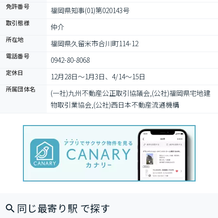
免許番号
福岡県知事(01)第020143号
取引態様
仲介
所在地
福岡県久留米市合川町114-12
電話番号
0942-80-8068
定休日
12月28日〜1月3日、4/14〜15日
所属団体名
(一社)九州不動産公正取引協議会,(公社)福岡県宅地建
物取引業協会,(公社)西日本不動産流通機構
同じ最寄り駅 で探す