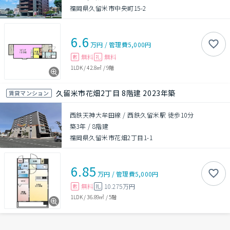
福岡県久留米市中央町15-2
6.6
万円
/
管理費
5,000円
無料
無料
敷
礼
1LDK
/
42.8㎡
/
9階
久留米市花畑2丁目 8階建 2023年築
賃貸マンション
西鉄天神大牟田線 / 西鉄久留米駅 徒歩10分
築3年
/
8階建
福岡県久留米市花畑2丁目1-1
6.85
万円
/
管理費
5,000円
無料
10.275万円
敷
礼
1LDK
/
36.89㎡
/
5階