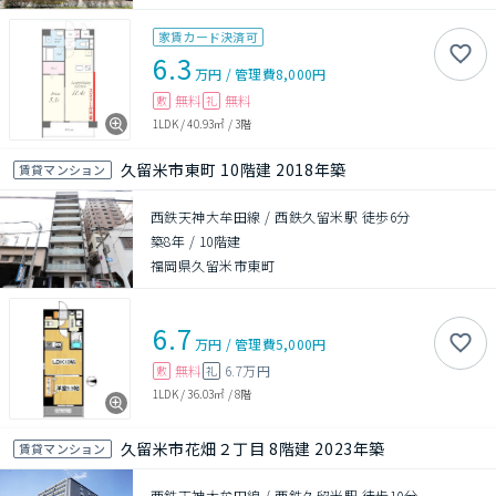
家賃カード決済可
6.3
万円
/
管理費
8,000円
無料
無料
敷
礼
1LDK
/
40.93㎡
/
3階
久留米市東町 10階建 2018年築
賃貸マンション
西鉄天神大牟田線 / 西鉄久留米駅 徒歩6分
築8年
/
10階建
福岡県久留米市東町
6.7
万円
/
管理費
5,000円
無料
6.7万円
敷
礼
1LDK
/
36.03㎡
/
8階
久留米市花畑２丁目 8階建 2023年築
賃貸マンション
西鉄天神大牟田線 / 西鉄久留米駅 徒歩10分