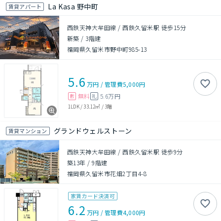
La Kasa 野中町
賃貸アパート
西鉄天神大牟田線 / 西鉄久留米駅 徒歩15分
新築
/
3階建
福岡県久留米市野中町985-13
5.6
万円
/
管理費
5,000円
無料
5.6万円
敷
礼
1LDK
/
33.12㎡
/
3階
グランドウェルストーン
賃貸マンション
西鉄天神大牟田線 / 西鉄久留米駅 徒歩9分
築13年
/
9階建
福岡県久留米市花畑2丁目4-8
家賃カード決済可
6.2
万円
/
管理費
4,000円