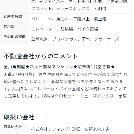
グ、光ファイバー、ネット使用料不要、全居室収納、
クロゼット、シューズボックス、照明付
部屋の特徴
バルコニー、角住戸、二階以上、最上階
共用部
エレベーター、駐輪場、バイク置場
その他の特徴
公営水道、プロパンガス、下水、デザイナーズ
不動産会社からのコメント
全戸角部屋★ネット無料マンション★駐車場1台空き有★
町費300円(月額)　独立洗面台を備えているので床が水で濡れたり
鏡が曇ったりしにくく、清潔な状態を保ちやすくなっておりま
す。共用部にはエレベータ・バイク置場などが備わっておりとて
も充実しています。収納はクロゼット・シューズボックス・全居
室収納などが備え付けられているので、衣類や日用品の収納に重
宝します。セキュリティ面は、オートロック・TVインターホンな
取扱い会社
どを設置しているので安全面でも優れております。
取扱い会社
株式会社ラフィングHOME　久留米合川店