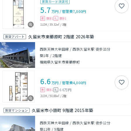
家賃カード決済可
5.7
万円
/
管理費
7,000円
無料
無料
敷
礼
1LDK
/
39.32㎡
/
3階
久留米市東櫛原町 2階建 2026年築
賃貸アパート
西鉄天神大牟田線 / 西鉄久留米駅 徒歩18分
築1年
/
2階建
福岡県久留米市東櫛原町
6.6
万円
/
管理費
4,000円
無料
6.6万円
敷
礼
2LDK
/
50.88㎡
/
2階
久留米市小頭町 9階建 2015年築
賃貸マンション
西鉄天神大牟田線 / 西鉄久留米駅 徒歩12分
築11年
/
9階建