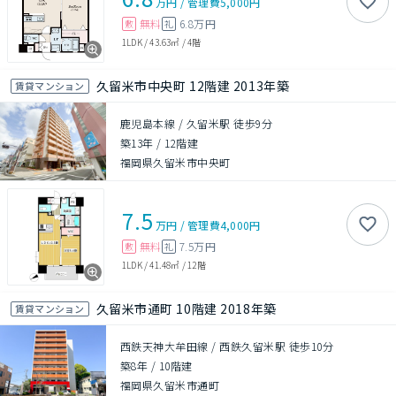
万円
/
管理費
5,000円
無料
6.8万円
敷
礼
1LDK
/
43.63㎡
/
4階
久留米市中央町 12階建 2013年築
賃貸マンション
鹿児島本線 / 久留米駅 徒歩9分
築13年
/
12階建
福岡県久留米市中央町
7.5
万円
/
管理費
4,000円
無料
7.5万円
敷
礼
1LDK
/
41.48㎡
/
12階
久留米市通町 10階建 2018年築
賃貸マンション
西鉄天神大牟田線 / 西鉄久留米駅 徒歩10分
築8年
/
10階建
福岡県久留米市通町