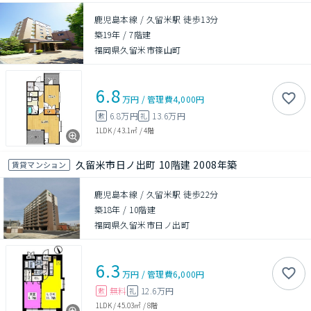
鹿児島本線 / 久留米駅 徒歩13分
築19年
/
7階建
福岡県久留米市篠山町
6.8
万円
/
管理費
4,000円
6.8万円
13.6万円
敷
礼
1LDK
/
43.1㎡
/
4階
久留米市日ノ出町 10階建 2008年築
賃貸マンション
鹿児島本線 / 久留米駅 徒歩22分
築18年
/
10階建
福岡県久留米市日ノ出町
6.3
万円
/
管理費
6,000円
無料
12.6万円
敷
礼
1LDK
/
45.03㎡
/
8階