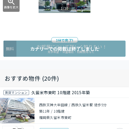
画像を拡大
1/30
1分で完了!
お部屋について詳しく知りたい !
カナリーでの掲載は終了しました
無料
見学希望・空室確認・初期費用など
おすすめ物件 (20件)
久留米市東町 10階建 2015年築
賃貸マンション
西鉄天神大牟田線 / 西鉄久留米駅 徒歩5分
築11年
/
10階建
福岡県久留米市東町