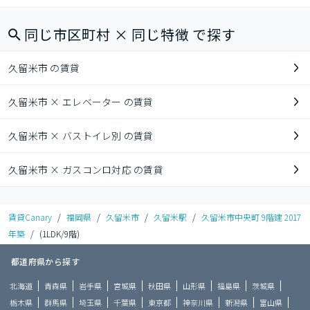
同じ市区町村 × 同じ特徴 で探す
久留米市 の賃貸
久留米市 × エレベーター の賃貸
久留米市 × バストイレ別 の賃貸
久留米市 × ガスコンロ対応 の賃貸
賃貸Canary
/
福岡県
/
久留米市
/
久留米駅
/
久留米市中央町 9階建 2017
年築
/
(1LDK/9階)
都道府県から探す
北海道
青森県
岩手県
宮城県
秋田県
山形県
福島県
茨城県
栃木県
群馬県
埼玉県
千葉県
東京都
神奈川県
新潟県
富山県