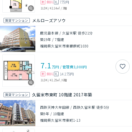
無料
7万円
敷
礼
1LDK
/
42.14㎡
/
3階
メルローズアソウ
賃貸マンション
鹿児島本線 / 久留米駅 徒歩21分
築19年
/
7階建
福岡県久留米市東櫛原町1030
7.1
万円
/
管理費
3,000円
無料
14.2万円
敷
礼
1LDK
/
41.25㎡
/
6階
久留米市東町 10階建 2017年築
賃貸マンション
西鉄天神大牟田線 / 西鉄久留米駅 徒歩5分
築9年
/
10階建
福岡県久留米市東町1-13