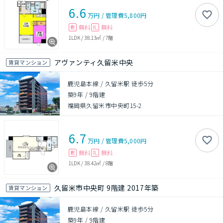
6.6
万円
/
管理費
5,800円
無料
無料
敷
礼
1LDK
/
38.13㎡
/
7階
アヴァンティ久留米中央
賃貸マンション
鹿児島本線 / 久留米駅 徒歩5分
築9年
/
9階建
福岡県久留米市中央町15-2
6.7
万円
/
管理費
5,000円
無料
無料
敷
礼
1LDK
/
38.42㎡
/
8階
久留米市中央町 9階建 2017年築
賃貸マンション
鹿児島本線 / 久留米駅 徒歩5分
築9年
/
9階建