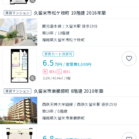
久留米市松ケ枝町 10階建 2016年築
賃貸マンション
鹿児島本線 / 久留米駅 徒歩19分
築10年
/
10階建
福岡県久留米市松ケ枝町
家賃カード決済可
6.5
万円
/
管理費
8,000円
無料
無料
敷
礼
1LDK
/
40.44㎡
/
9階
久留米市東櫛原町 8階建 2010年築
賃貸マンション
西鉄天神大牟田線 / 西鉄久留米駅 徒歩25分
築16年
/
8階建
福岡県久留米市東櫛原町
6.8