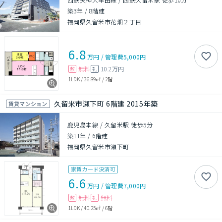
築3年
/
8階建
福岡県久留米市花畑２丁目
6.8
万円
/
管理費
5,000円
無料
10.2万円
敷
礼
1LDK
/
36.89㎡
/
2階
久留米市瀬下町 6階建 2015年築
賃貸マンション
鹿児島本線 / 久留米駅 徒歩5分
築11年
/
6階建
福岡県久留米市瀬下町
家賃カード決済可
6.6
万円
/
管理費
7,000円
無料
無料
敷
礼
1LDK
/
40.25㎡
/
6階