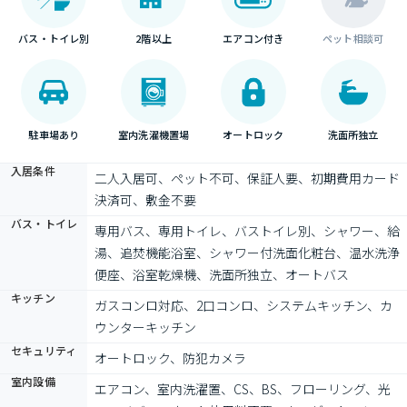
バス・トイレ別
2階以上
エアコン付き
ペット相談可
駐車場あり
室内洗濯機置場
オートロック
洗面所独立
入居条件
二人入居可、ペット不可、保証人要、初期費用カード
決済可、敷金不要
バス・トイレ
専用バス、専用トイレ、バストイレ別、シャワー、給
湯、追焚機能浴室、シャワー付洗面化粧台、温水洗浄
便座、浴室乾燥機、洗面所独立、オートバス
キッチン
ガスコンロ対応、2口コンロ、システムキッチン、カ
ウンターキッチン
セキュリティ
オートロック、防犯カメラ
室内設備
エアコン、室内洗濯置、CS、BS、フローリング、光