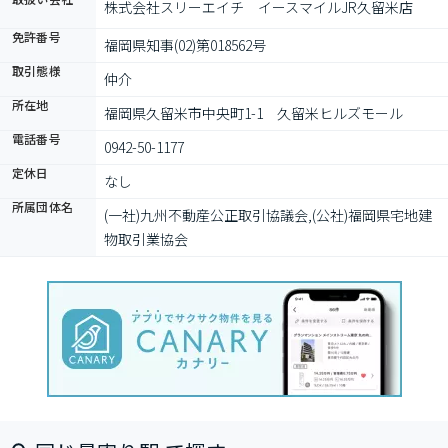
株式会社スリーエイチ　イースマイルJR久留米店
免許番号
福岡県知事(02)第018562号
取引態様
仲介
所在地
福岡県久留米市中央町1-1　久留米ヒルズモール
電話番号
0942-50-1177
定休日
なし
所属団体名
(一社)九州不動産公正取引協議会,(公社)福岡県宅地建
物取引業協会