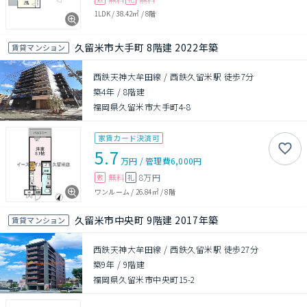
1LDK
/
38.42㎡
/
8階
久留米市大手町 8階建 2022年築
賃貸マンション
西鉄天神大牟田線 / 西鉄久留米駅 徒歩7分
築4年
/
8階建
福岡県久留米市大手町4-8
家賃カード決済可
5.7
万円
/
管理費
6,000円
無料
8万円
敷
礼
ワンルーム
/
26.84㎡
/
8階
久留米市中央町 9階建 2017年築
賃貸マンション
西鉄天神大牟田線 / 西鉄久留米駅 徒歩27分
築9年
/
9階建
福岡県久留米市中央町15-2