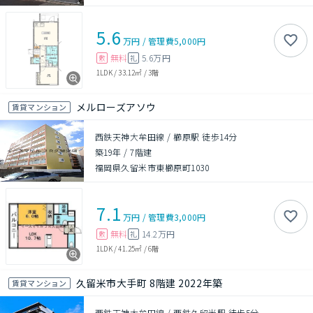
5.6
万円
/
管理費
5,000円
無料
5.6万円
敷
礼
1LDK
/
33.12㎡
/
3階
メルローズアソウ
賃貸マンション
西鉄天神大牟田線 / 櫛原駅 徒歩14分
築19年
/
7階建
福岡県久留米市東櫛原町1030
7.1
万円
/
管理費
3,000円
無料
14.2万円
敷
礼
1LDK
/
41.25㎡
/
6階
久留米市大手町 8階建 2022年築
賃貸マンション
西鉄天神大牟田線 / 西鉄久留米駅 徒歩5分