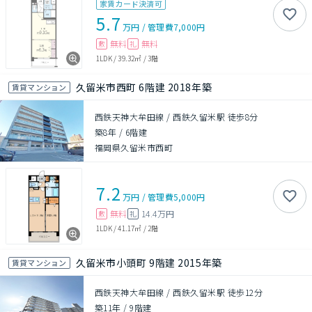
家賃カード決済可
5.7
万円
/
管理費
7,000円
無料
無料
敷
礼
1LDK
/
39.32㎡
/
3階
久留米市西町 6階建 2018年築
賃貸マンション
西鉄天神大牟田線 / 西鉄久留米駅 徒歩8分
築8年
/
6階建
福岡県久留米市西町
7.2
万円
/
管理費
5,000円
無料
14.4万円
敷
礼
1LDK
/
41.17㎡
/
2階
久留米市小頭町 9階建 2015年築
賃貸マンション
西鉄天神大牟田線 / 西鉄久留米駅 徒歩12分
築11年
/
9階建