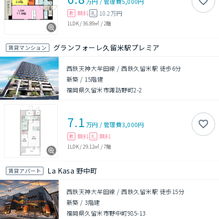
万円
/
管理費
5,000円
無料
10.2万円
敷
礼
1LDK
/
36.89㎡
/
2階
グランフォーレ久留米駅プレミア
賃貸マンション
西鉄天神大牟田線 / 西鉄久留米駅 徒歩6分
新築
/
15階建
福岡県久留米市諏訪野町2-2
7.1
万円
/
管理費
3,000円
無料
無料
敷
礼
1LDK
/
29.12㎡
/
7階
La Kasa 野中町
賃貸アパート
西鉄天神大牟田線 / 西鉄久留米駅 徒歩15分
新築
/
3階建
福岡県久留米市野中町985-13