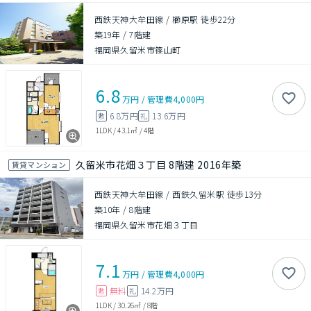
西鉄天神大牟田線 / 櫛原駅 徒歩22分
築19年
/
7階建
福岡県久留米市篠山町
6.8
万円
/
管理費
4,000円
6.8万円
13.6万円
敷
礼
1LDK
/
43.1㎡
/
4階
久留米市花畑３丁目 8階建 2016年築
賃貸マンション
西鉄天神大牟田線 / 西鉄久留米駅 徒歩13分
築10年
/
8階建
福岡県久留米市花畑３丁目
7.1
万円
/
管理費
4,000円
無料
14.2万円
敷
礼
1LDK
/
30.26㎡
/
8階