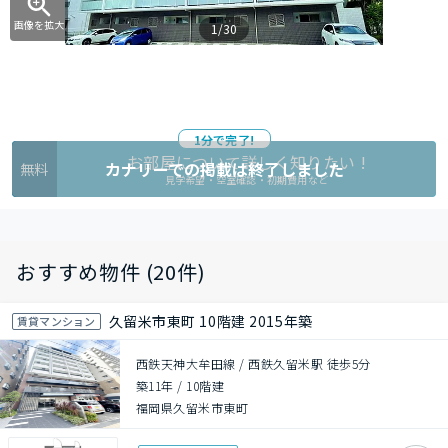
画像を拡大
1/30
1分で完了!
お部屋について詳しく知りたい !
カナリーでの掲載は終了しました
無料
見学希望・空室確認・初期費用など
おすすめ物件 (20件)
久留米市東町 10階建 2015年築
賃貸マンション
西鉄天神大牟田線 / 西鉄久留米駅 徒歩5分
築11年
/
10階建
福岡県久留米市東町