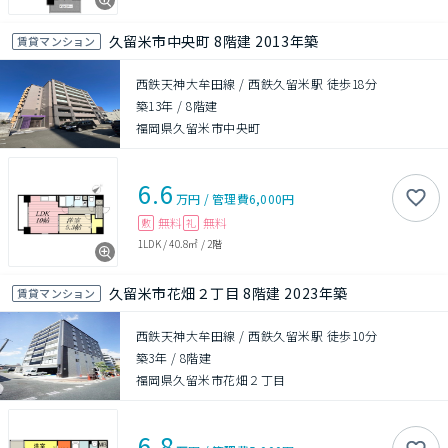
久留米市中央町 8階建 2013年築
賃貸マンション
西鉄天神大牟田線 / 西鉄久留米駅 徒歩18分
築13年
/
8階建
福岡県久留米市中央町
6.6
万円
/
管理費
6,000円
無料
無料
敷
礼
1LDK
/
40.8㎡
/
2階
久留米市花畑２丁目 8階建 2023年築
賃貸マンション
西鉄天神大牟田線 / 西鉄久留米駅 徒歩10分
築3年
/
8階建
福岡県久留米市花畑２丁目
6.8