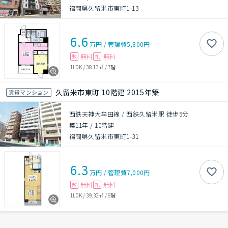
福岡県久留米市東町1-13
6.6
万円
/
管理費
5,800円
無料
無料
敷
礼
1LDK
/
38.13㎡
/
7階
久留米市東町 10階建 2015年築
賃貸マンション
西鉄天神大牟田線 / 西鉄久留米駅 徒歩5分
築11年
/
10階建
福岡県久留米市東町1-31
6.3
万円
/
管理費
7,000円
無料
無料
敷
礼
1LDK
/
39.32㎡
/
9階