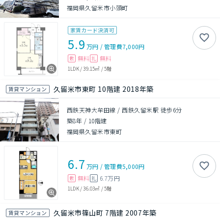
福岡県久留米市小頭町
家賃カード決済可
5.9
万円
/
管理費
7,000円
無料
無料
敷
礼
1LDK
/
39.15㎡
/
5階
久留米市東町 10階建 2018年築
賃貸マンション
西鉄天神大牟田線 / 西鉄久留米駅 徒歩6分
築8年
/
10階建
福岡県久留米市東町
6.7
万円
/
管理費
5,000円
無料
6.7万円
敷
礼
1LDK
/
36.03㎡
/
5階
久留米市篠山町 7階建 2007年築
賃貸マンション