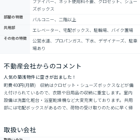
ファイバー、ネット使用料不要、クロゼット、シュー
ズボックス
部屋の特徴
バルコニー、二階以上
共用部
エレベーター、宅配ボックス、駐輪場、バイク置場
その他の特徴
公営水道、プロパンガス、下水、デザイナーズ、駐車
場あり
不動産会社からのコメント
人気の築浅物件に空きが出ました！
町費400円(月額)　収納はクロゼット・シューズボックスなどが備
え付けられているので、衣類や日用品の収納に重宝します。室内
設備は洗面化粧台・浴室乾燥機など大変充実しております。共用
部には宅配ボックスがあるので、荷物の受け取りのために早く帰
宅する必要がありません。セキュリティ面は、TVインターホン・
オートロックなど充実しているので、防犯対策もばっちりです。
取扱い会社
バルコニー付きのマンションでおすすめです。
取扱い会社