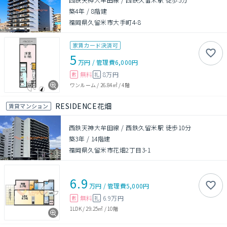
築4年
/
8階建
福岡県久留米市大手町4-8
家賃カード決済可
5
万円
/
管理費
6,000円
無料
8万円
敷
礼
ワンルーム
/
26.84㎡
/
4階
RESIDENCE花畑
賃貸マンション
西鉄天神大牟田線 / 西鉄久留米駅 徒歩10分
築3年
/
14階建
福岡県久留米市花畑2丁目3-1
6.9
万円
/
管理費
5,000円
無料
6.9万円
敷
礼
1LDK
/
29.25㎡
/
10階