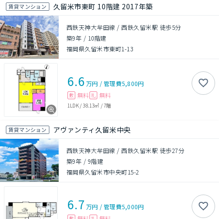
久留米市東町 10階建 2017年築
賃貸マンション
西鉄天神大牟田線 / 西鉄久留米駅 徒歩5分
築9年
/
10階建
福岡県久留米市東町1-13
6.6
万円
/
管理費
5,800円
無料
無料
敷
礼
1LDK
/
38.13㎡
/
7階
アヴァンティ久留米中央
賃貸マンション
西鉄天神大牟田線 / 西鉄久留米駅 徒歩27分
築9年
/
9階建
福岡県久留米市中央町15-2
6.7
万円
/
管理費
5,000円
無料
無料
敷
礼