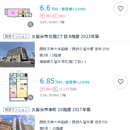
6.6
万円
/
管理費
5,000円
無料
無料
敷
礼
1LDK
/
42.8㎡
/
9階
久留米市花畑2丁目 8階建 2023年築
賃貸マンション
西鉄天神大牟田線 / 西鉄久留米駅 徒歩10分
築3年
/
8階建
福岡県久留米市花畑2丁目1-1
6.85
万円
/
管理費
5,000円
無料
10.275万円
敷
礼
1LDK
/
36.89㎡
/
5階
久留米市東町 10階建 2017年築
賃貸マンション
西鉄天神大牟田線 / 西鉄久留米駅 徒歩5分
築9年
/
10階建