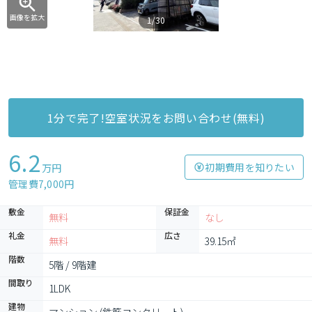
画像を拡大
1/30
1分で完了!空室状況をお問い合わせ(無料)
6.2
初期費用を知りたい
万円
管理費7,000円
敷金
保証金
無料
なし
礼金
広さ
無料
39.15㎡
階数
5階 / 9階建
間取り
1LDK
建物