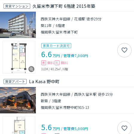
久留米市瀬下町 6階建 2015年築
賃貸マンション
西鉄天神大牟田線 / 花畑駅 徒歩29分
築11年
/
6階建
福岡県久留米市瀬下町
家賃カード決済可
6.6
万円
/
管理費
7,000円
無料
無料
敷
礼
1LDK
/
40.25㎡
/
6階
La Kasa 野中町
賃貸アパート
西鉄天神大牟田線 / 西鉄久留米駅 徒歩15分
新築
/
3階建
福岡県久留米市野中町985-13
5.6
万円
/
管理費
5,000円