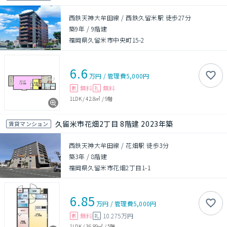
西鉄天神大牟田線 / 西鉄久留米駅 徒歩27分
築9年
/
9階建
福岡県久留米市中央町15-2
6.6
万円
/
管理費
5,000円
無料
無料
敷
礼
1LDK
/
42.8㎡
/
9階
久留米市花畑2丁目 8階建 2023年築
賃貸マンション
西鉄天神大牟田線 / 花畑駅 徒歩3分
築3年
/
8階建
福岡県久留米市花畑2丁目1-1
6.85
万円
/
管理費
5,000円
無料
10.275万円
敷
礼
1LDK
/
36.89㎡
/
5階