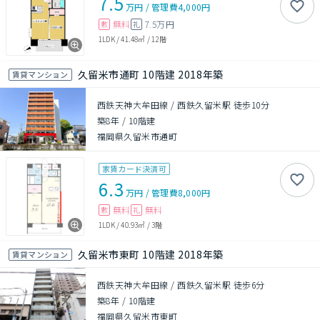
7.5
万円
/
管理費
4,000円
無料
7.5万円
敷
礼
1LDK
/
41.48㎡
/
12階
久留米市通町 10階建 2018年築
賃貸マンション
西鉄天神大牟田線 / 西鉄久留米駅 徒歩10分
築8年
/
10階建
福岡県久留米市通町
家賃カード決済可
6.3
万円
/
管理費
8,000円
無料
無料
敷
礼
1LDK
/
40.93㎡
/
3階
久留米市東町 10階建 2018年築
賃貸マンション
西鉄天神大牟田線 / 西鉄久留米駅 徒歩6分
築8年
/
10階建
福岡県久留米市東町