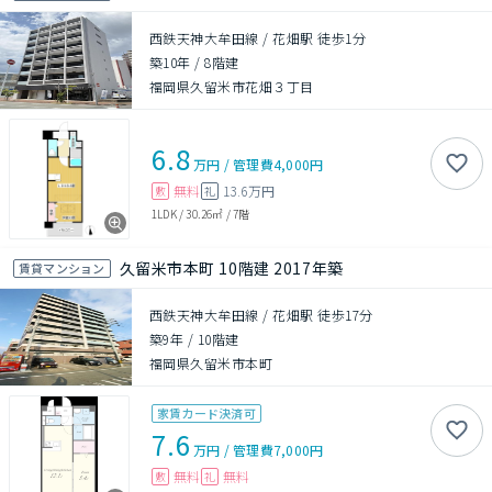
西鉄天神大牟田線 / 花畑駅 徒歩1分
築10年
/
8階建
福岡県久留米市花畑３丁目
6.8
万円
/
管理費
4,000円
無料
13.6万円
敷
礼
1LDK
/
30.26㎡
/
7階
久留米市本町 10階建 2017年築
賃貸マンション
西鉄天神大牟田線 / 花畑駅 徒歩17分
築9年
/
10階建
福岡県久留米市本町
家賃カード決済可
7.6
万円
/
管理費
7,000円
無料
無料
敷
礼