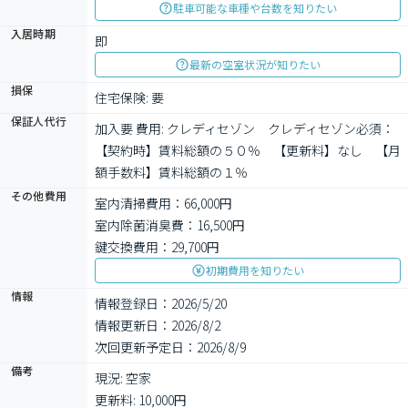
駐車可能な車種や台数を知りたい
入居時期
即
最新の空室状況が知りたい
損保
住宅保険: 要
保証人代行
加入要 費用: クレディセゾン　クレディセゾン必須：
【契約時】賃料総額の５０％　【更新料】なし　【月
額手数料】賃料総額の１％
その他費用
室内清掃費用：66,000円
室内除菌消臭費：16,500円
鍵交換費用：29,700円
初期費用を知りたい
情報
情報登録日：2026/5/20
情報更新日：2026/8/2
次回更新予定日：2026/8/9
備考
現況: 空家

更新料: 10,000円
