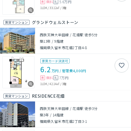
無料
5.6万円
敷
礼
1LDK
/
33.12㎡
/
3階
グランドウェルストーン
賃貸マンション
西鉄天神大牟田線 / 花畑駅 徒歩5分
築13年
/
9階建
福岡県久留米市花畑2丁目4-8
家賃カード決済可
6.2
万円
/
管理費
4,000円
無料
7万円
敷
礼
1LDK
/
42.14㎡
/
3階
RESIDENCE花畑
賃貸マンション
西鉄天神大牟田線 / 花畑駅 徒歩3分
築3年
/
14階建
福岡県久留米市花畑2丁目3-1