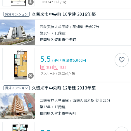
1LDK
/
42.18㎡
/
8階
久留米市中央町 10階建 2016年築
賃貸マンション
西鉄天神大牟田線 / 花畑駅 徒歩27分
築10年
/
10階建
福岡県久留米市中央町
5.5
万円
/
管理費
5,000円
無料
無料
敷
礼
ワンルーム
/
39.52㎡
/
4階
久留米市中央町 12階建 2013年築
賃貸マンション
西鉄天神大牟田線 / 西鉄久留米駅 徒歩22分
築13年
/
12階建
福岡県久留米市中央町