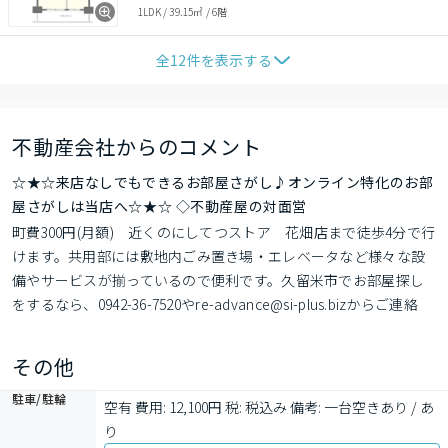
1LDK
/
39.15㎡
/
6階
全
12
件を表示する
不動産会社からのコメント
☆★☆来店なしでもできるお部屋さがし♪オンライン特化のお部
屋さがしは当店へ☆★☆ ◇不動産屋の対面営
町費300円(月額)　近くのにしてつストア　花畑店まで徒歩4分で行
けます。共用部には敷地内ごみ置き場・エレベータなど様々な設
備やサービスが揃っているので便利です。久留米市でお部屋探し
をするなら、0942-36-7520やre-advance@si-plus.bizからご連絡
を。快適に過ごせる日々を送れるお部屋をＳｉプラスでお探し下
さい。
その他
駐車/駐輪
空有 費用: 12,100円 税: 税込み 備考: 一台空きあり / あ
り