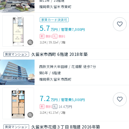
築11年
/
10階建
福岡県久留米市東町
家賃カード決済可
5.7
万円
/
管理費
7,000円
無料
無料
敷
礼
1LDK
/
39.32㎡
/
3階
久留米市西町 6階建 2018年築
賃貸マンション
西鉄天神大牟田線 / 花畑駅 徒歩7分
築8年
/
6階建
福岡県久留米市西町
7.2
万円
/
管理費
5,000円
無料
14.4万円
敷
礼
1LDK
/
41.17㎡
/
2階
久留米市花畑３丁目 8階建 2016年築
賃貸マンション