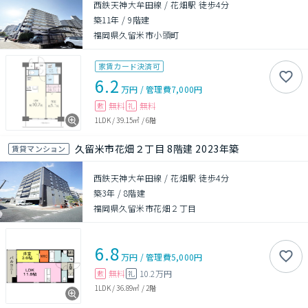
西鉄天神大牟田線 / 花畑駅 徒歩4分
築11年
/
9階建
福岡県久留米市小頭町
家賃カード決済可
6.2
万円
/
管理費
7,000円
無料
無料
敷
礼
1LDK
/
39.15㎡
/
6階
久留米市花畑２丁目 8階建 2023年築
賃貸マンション
西鉄天神大牟田線 / 花畑駅 徒歩4分
築3年
/
8階建
福岡県久留米市花畑２丁目
6.8
万円
/
管理費
5,000円
無料
10.2万円
敷
礼
1LDK
/
36.89㎡
/
2階