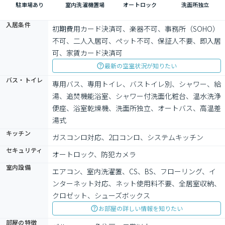
駐車場あり
室内洗濯機置場
オートロック
洗面所独立
入居条件
初期費用カード決済可、楽器不可、事務所（SOHO）
不可、二人入居可、ペット不可、保証人不要、即入居
可、家賃カード決済可
最新の空室状況が知りたい
バス・トイレ
専用バス、専用トイレ、バストイレ別、シャワー、給
湯、追焚機能浴室、シャワー付洗面化粧台、温水洗浄
便座、浴室乾燥機、洗面所独立、オートバス、高温差
湯式
キッチン
ガスコンロ対応、2口コンロ、システムキッチン
セキュリティ
オートロック、防犯カメラ
室内設備
エアコン、室内洗濯置、CS、BS、フローリング、イ
ンターネット対応、ネット使用料不要、全居室収納、
クロゼット、シューズボックス
お部屋の詳しい情報を知りたい
部屋の特徴