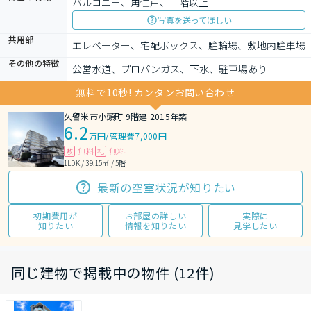
バルコニー、角住戸、二階以上
写真を送ってほしい
共用部
エレベーター、宅配ボックス、駐輪場、敷地内駐車場
その他の特徴
公営水道、プロパンガス、下水、駐車場あり
無料で10秒! カンタンお問い合わせ
久留米市小頭町 9階建 2015年築
6.2
万円
/
管理費7,000円
無料
無料
敷
礼
1LDK / 39.15㎡ / 5階
最新の空室状況が知りたい
初期費用が
お部屋の詳しい
実際に
知りたい
情報を知りたい
見学したい
同じ建物で掲載中の物件 (12件)