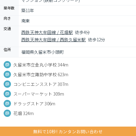
マンション (鉄筋コンクリート)
築年数
築11年
向き
南東
交通
西鉄天神大牟田線 / 花畑駅
徒歩4分
西鉄天神大牟田線 / 西鉄久留米駅
徒歩12分
住所
福岡県久留米市小頭町
久留米市立金丸小学校 344m
久留米市立諏訪中学校 623m
コンビニエンスストア 307m
スーパーマーケット 309m
ドラッグストア 306m
花畑 324m
無料で10秒! カンタンお問い合わせ