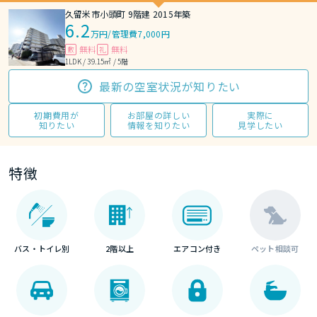
久留米市小頭町 9階建 2015年築
6.2
万円
/
管理費7,000円
無料
無料
敷
礼
1LDK / 39.15㎡ / 5階
最新の空室状況が知りたい
初期費用が
お部屋の詳しい
実際に
知りたい
情報を知りたい
見学したい
特徴
バス・トイレ別
2階以上
エアコン付き
ペット相談可