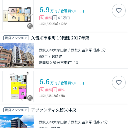
6.9
万円
/
管理費
5,000円
無料
6.9万円
敷
礼
1LDK
/
29.25㎡
/
10階
久留米市東町 10階建 2017年築
賃貸マンション
西鉄天神大牟田線 / 西鉄久留米駅 徒歩5分
築9年
/
10階建
福岡県久留米市東町1-13
6.6
万円
/
管理費
5,800円
無料
無料
敷
礼
1LDK
/
38.13㎡
/
7階
アヴァンティ久留米中央
賃貸マンション
西鉄天神大牟田線 / 西鉄久留米駅 徒歩27分