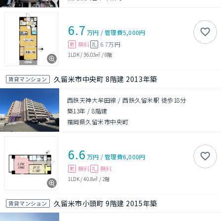
6.7
万円
/
管理費
5,000円
無料
6.7万円
敷
礼
1LDK
/
36.03㎡
/
8階
久留米市中央町 8階建 2013年築
賃貸マンション
西鉄天神大牟田線 / 西鉄久留米駅 徒歩18分
築13年
/
8階建
福岡県久留米市中央町
6.6
万円
/
管理費
6,000円
無料
無料
敷
礼
1LDK
/
40.8㎡
/
2階
久留米市小頭町 9階建 2015年築
賃貸マンション