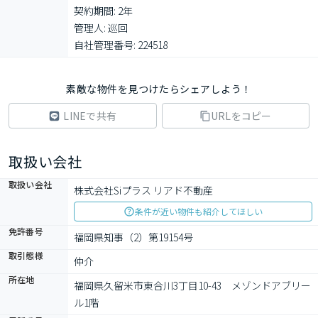
契約期間: 2年

管理人: 巡回

自社管理番号: 224518
素敵な物件を見つけたらシェアしよう！
LINEで共有
URLをコピー
取扱い会社
取扱い会社
株式会社Siプラス リアド不動産
条件が近い物件も紹介してほしい
免許番号
福岡県知事（2）第19154号
取引態様
仲介
所在地
福岡県久留米市東合川3丁目10-43　メゾンドアブリー
ル1階