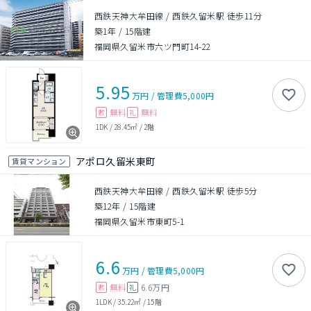
西鉄天神大牟田線 / 西鉄久留米駅 徒歩11分
築1年
/
15階建
福岡県久留米市六ツ門町14-22
5.95
万円
/
管理費
5,000円
無料
無料
敷
礼
1DK
/
28.45㎡
/
2階
アポロ久留米東町
賃貸マンション
西鉄天神大牟田線 / 西鉄久留米駅 徒歩5分
築12年
/
15階建
福岡県久留米市東町5-1
6.6
万円
/
管理費
5,000円
無料
6.6万円
敷
礼
1LDK
/
35.22㎡
/
15階