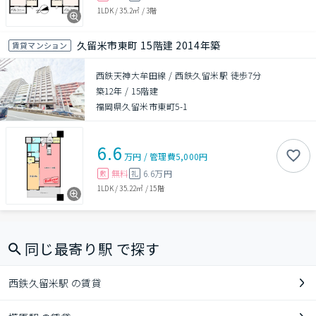
1LDK
/
35.2㎡
/
3階
久留米市東町 15階建 2014年築
賃貸マンション
西鉄天神大牟田線 / 西鉄久留米駅 徒歩7分
築12年
/
15階建
福岡県久留米市東町5-1
6.6
万円
/
管理費
5,000円
無料
6.6万円
敷
礼
1LDK
/
35.22㎡
/
15階
同じ最寄り駅 で探す
西鉄久留米駅 の賃貸