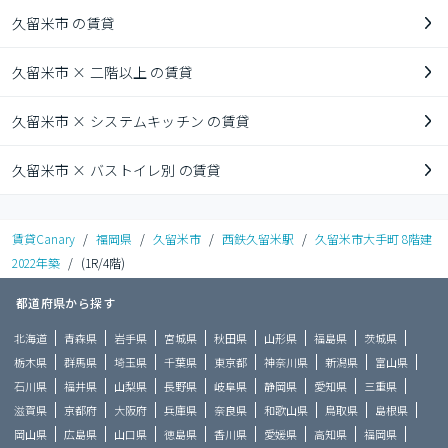
久留米市 の賃貸
久留米市 × 二階以上 の賃貸
久留米市 × システムキッチン の賃貸
久留米市 × バストイレ別 の賃貸
賃貸Canary
/
福岡県
/
久留米市
/
西鉄久留米駅
/
久留米市大手町 8階建
2022年築
/
(1R/4階)
都道府県から探す
北海道
青森県
岩手県
宮城県
秋田県
山形県
福島県
茨城県
栃木県
群馬県
埼玉県
千葉県
東京都
神奈川県
新潟県
富山県
石川県
福井県
山梨県
長野県
岐阜県
静岡県
愛知県
三重県
滋賀県
京都府
大阪府
兵庫県
奈良県
和歌山県
鳥取県
島根県
岡山県
広島県
山口県
徳島県
香川県
愛媛県
高知県
福岡県