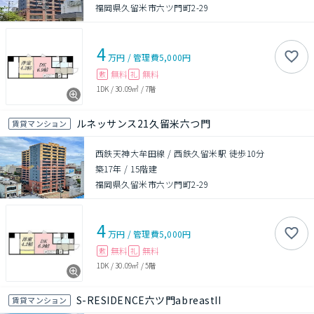
福岡県久留米市六ツ門町2-29
4
万円
/
管理費
5,000円
無料
無料
敷
礼
1DK
/
30.09㎡
/
7階
ルネッサンス21久留米六つ門
賃貸マンション
西鉄天神大牟田線 / 西鉄久留米駅 徒歩10分
築17年
/
15階建
福岡県久留米市六ツ門町2-29
4
万円
/
管理費
5,000円
無料
無料
敷
礼
1DK
/
30.09㎡
/
5階
S-RESIDENCE六ツ門abreastII
賃貸マンション