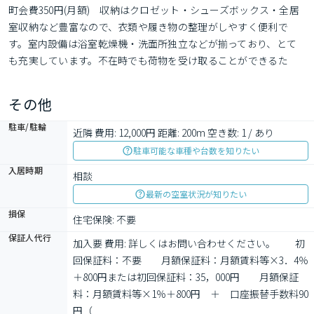
町会費350円(月額)　収納はクロゼット・シューズボックス・全居
室収納など豊富なので、衣類や履き物の整理がしやすく便利で
す。室内設備は浴室乾燥機・洗面所独立などが揃っており、とて
も充実しています。不在時でも荷物を受け取ることができるた
め、時間調整の手間が省ける宅配ボックスが付いています。セキ
ュリティ面は、TVインターホン・オートロックなどを備え付けて
その他
いるので安心して暮らせます。お湯を沸かし直せる追い焚き
駐車/駐輪
近隣 費用: 12,000円 距離: 200m 空き数: 1 / あり
駐車可能な車種や台数を知りたい
入居時期
相談
最新の空室状況が知りたい
損保
住宅保険: 不要
保証人代行
加入要 費用: 詳しくはお問い合わせください。　　初
回保証料：不要　　月額保証料：月額賃料等×3．4％
＋800円または初回保証料：35，000円　　月額保証
料：月額賃料等×1％＋800円　＋　口座振替手数料90
円（