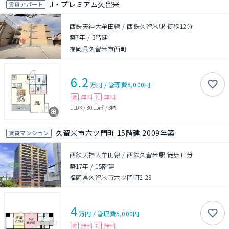
J・プレミアム久留米
賃貸アパート
西鉄天神大牟田線 / 西鉄久留米駅 徒歩12分
築7年
/
3階建
福岡県久留米市西町
6.2
万円
/
管理費
5,000円
無料
無料
敷
礼
1LDK
/
30.15㎡
/
3階
久留米市六ツ門町 15階建 2009年築
賃貸マンション
西鉄天神大牟田線 / 西鉄久留米駅 徒歩11分
築17年
/
15階建
福岡県久留米市六ツ門町2-29
4
万円
/
管理費
5,000円
無料
無料
敷
礼