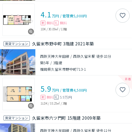
4.1
万円
/
管理費
5,000円
無料
無料
敷
礼
1DK
/
30.09㎡
/
13階
久留米市野中町 3階建 2021年築
賃貸マンション
西鉄天神大牟田線 / 西鉄久留米駅 徒歩18分
築5年
/
3階建
福岡県久留米市野中町713-1
5.9
万円
/
管理費
4,500円
無料
5.9万円
敷
礼
1LDK
/
33.25㎡
/
3階
久留米市六ツ門町 15階建 2009年築
賃貸マンション
西鉄天神大牟田線 / 西鉄久留米駅 徒歩11分