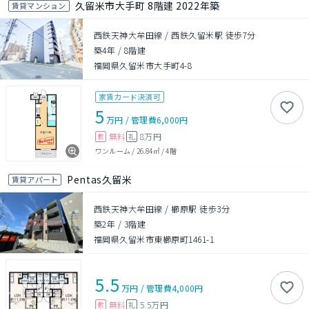
久留米市大手町 8階建 2022年築
賃貸マンション
西鉄天神大牟田線 / 西鉄久留米駅 徒歩7分
築4年
/
8階建
福岡県久留米市大手町4-8
家賃カード決済可
5
万円
/
管理費
6,000円
無料
8万円
敷
礼
ワンルーム
/
26.84㎡
/
4階
Pentas久留米
賃貸アパート
西鉄天神大牟田線 / 櫛原駅 徒歩3分
築2年
/
3階建
福岡県久留米市東櫛原町1461-1
5.5
万円
/
管理費
4,000円
無料
5.5万円
敷
礼