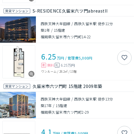
S-RESIDENCE久留米六ツ門abreastII
賃貸マンション
西鉄天神大牟田線 / 西鉄久留米駅 徒歩11分
築1年
/
15階建
福岡県久留米市六ツ門町14-22
6.25
万円
/
管理費
5,000円
無料
6.25万円
敷
礼
ワンルーム
/
28.2㎡
/
13階
久留米市六ツ門町 15階建 2009年築
賃貸マンション
西鉄天神大牟田線 / 西鉄久留米駅 徒歩13分
築17年
/
15階建
福岡県久留米市六ツ門町2-29
4.1
万円
/
管理費
5,000円