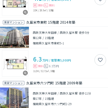
無料
無料
敷
礼
1DK
/
28.9㎡
/
10階
久留米市東町 15階建 2014年築
賃貸マンション
西鉄天神大牟田線 / 西鉄久留米駅 徒歩5分
築12年
/
15階建
福岡県久留米市東町5-1
6.3
万円
/
管理費
5,000円
無料
6.3万円
敷
礼
1LDK
/
32.72㎡
/
8階
久留米市六ツ門町 15階建 2009年築
賃貸マンション
西鉄天神大牟田線 / 西鉄久留米駅 徒歩11分
築17年
/
15階建
福岡県久留米市六ツ門町2-29