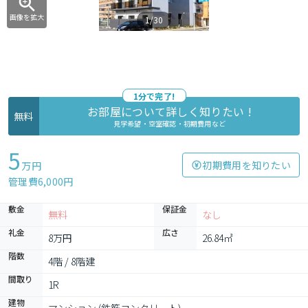
画像を拡大
1/30
1分で完了!
お部屋について詳しく知りたい !
無料
見学希望・空室確認・初期費用など
5
初期費用を知りたい
万円
管理費6,000円
敷金
保証金
無料
なし
礼金
広さ
8万円
26.84㎡
階数
4階 / 8階建
間取り
1R
建物