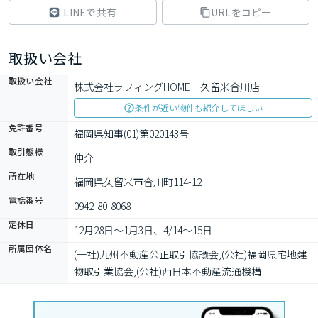
LINEで共有
URLをコピー
取扱い会社
取扱い会社
株式会社ラフィングHOME　久留米合川店
条件が近い物件も紹介してほしい
免許番号
福岡県知事(01)第020143号
取引態様
仲介
所在地
福岡県久留米市合川町114-12
電話番号
0942-80-8068
定休日
12月28日〜1月3日、4/14〜15日
所属団体名
(一社)九州不動産公正取引協議会,(公社)福岡県宅地建
物取引業協会,(公社)西日本不動産流通機構