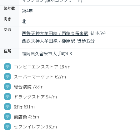
マンション (鉄筋コンクリート)
築年数
築4年
向き
北
交通
西鉄天神大牟田線 / 西鉄久留米駅
徒歩5分
西鉄天神大牟田線 / 櫛原駅
徒歩12分
住所
福岡県久留米市大手町4-8
コンビニエンスストア 187m
スーパーマーケット 627m
総合病院 788m
ドラッグストア 947m
銀行 631m
商店街 435m
セブンイレブン 361m