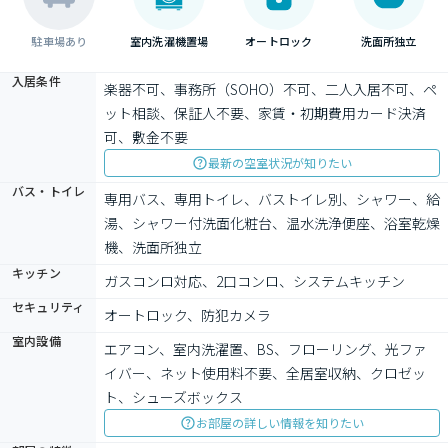
駐車場あり
室内洗濯機置場
オートロック
洗面所独立
入居条件
楽器不可、事務所（SOHO）不可、二人入居不可、ペ
ット相談、保証人不要、家賃・初期費用カード決済
可、敷金不要
最新の空室状況が知りたい
バス・トイレ
専用バス、専用トイレ、バストイレ別、シャワー、給
湯、シャワー付洗面化粧台、温水洗浄便座、浴室乾燥
機、洗面所独立
キッチン
ガスコンロ対応、2口コンロ、システムキッチン
セキュリティ
オートロック、防犯カメラ
室内設備
エアコン、室内洗濯置、BS、フローリング、光ファ
イバー、ネット使用料不要、全居室収納、クロゼッ
ト、シューズボックス
お部屋の詳しい情報を知りたい