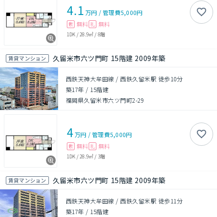
4.1
万円
/
管理費
5,000円
無料
無料
敷
礼
1DK
/
28.9㎡
/
8階
久留米市六ツ門町 15階建 2009年築
賃貸マンション
西鉄天神大牟田線 / 西鉄久留米駅 徒歩10分
築17年
/
15階建
福岡県久留米市六ツ門町2-29
4
万円
/
管理費
5,000円
無料
無料
敷
礼
1DK
/
28.9㎡
/
3階
久留米市六ツ門町 15階建 2009年築
賃貸マンション
西鉄天神大牟田線 / 西鉄久留米駅 徒歩11分
築17年
/
15階建