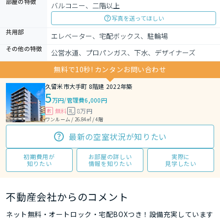
部屋の特徴
バルコニー、二階以上
写真を送ってほしい
共用部
エレベーター、宅配ボックス、駐輪場
その他の特徴
公営水道、プロパンガス、下水、デザイナーズ
無料で10秒! カンタンお問い合わせ
久留米市大手町 8階建 2022年築
5
万円
/
管理費6,000円
無料
8万円
敷
礼
ワンルーム / 26.84㎡ / 4階
最新の空室状況が知りたい
初期費用が
お部屋の詳しい
実際に
知りたい
情報を知りたい
見学したい
不動産会社からのコメント
ネット無料・オートロック・宅配BOXつき！設備充実しています