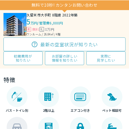
無料で10秒! カンタンお問い合わせ
久留米市大手町 8階建 2022年築
5
万円
/
管理費6,000円
無料
8万円
敷
礼
ワンルーム / 26.84㎡ / 4階
最新の空室状況が知りたい
初期費用が
お部屋の詳しい
実際に
知りたい
情報を知りたい
見学したい
特徴
バス・トイレ別
2階以上
エアコン付き
ペット相談可