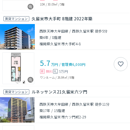
1DK
/
30.09㎡
/
5階
久留米市大手町 8階建 2022年築
賃貸マンション
西鉄天神大牟田線 / 西鉄久留米駅 徒歩5分
築4年
/
8階建
福岡県久留米市大手町4-8
5.7
万円
/
管理費
6,000円
無料
5万円
敷
礼
ワンルーム
/
26.84㎡
/
8階
ルネッサンス21久留米六ツ門
賃貸マンション
西鉄天神大牟田線 / 西鉄久留米駅 徒歩11分
築17年
/
15階建
福岡県久留米市六ツ門町2-29