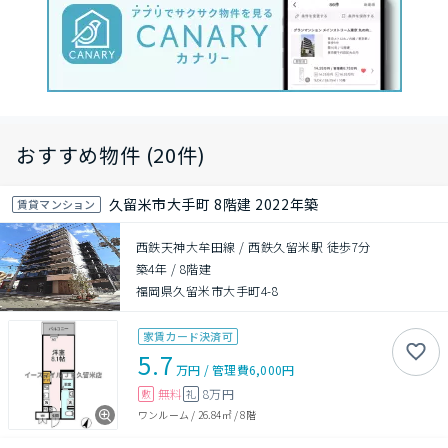
おすすめ物件 (20件)
久留米市大手町 8階建 2022年築
賃貸マンション
西鉄天神大牟田線 / 西鉄久留米駅 徒歩7分
築4年
/
8階建
福岡県久留米市大手町4-8
家賃カード決済可
5.7
万円
/
管理費
6,000円
無料
8万円
敷
礼
ワンルーム
/
26.84㎡
/
8階