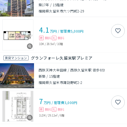
築17年
/
15階建
福岡県久留米市六ツ門町2-29
4.1
万円
/
管理費
5,000円
無料
無料
敷
礼
1DK
/
28.9㎡
/
10階
グランフォーレ久留米駅プレミア
賃貸マンション
西鉄天神大牟田線 / 西鉄久留米駅 徒歩6分
新築
/
15階建
福岡県久留米市諏訪野町2-2
7
万円
/
管理費
3,000円
無料
無料
敷
礼
1LDK
/
29.12㎡
/
6階