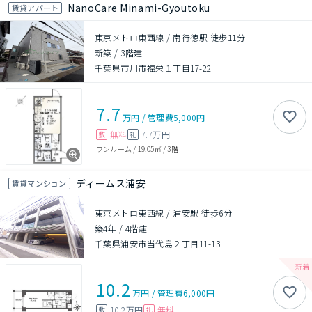
NanoCare Minami-Gyoutoku
賃貸アパート
東京メトロ東西線 / 南行徳駅 徒歩11分
新築
/
3階建
千葉県市川市福栄１丁目17-22
7.7
万円
/
管理費
5,000円
無料
7.7万円
敷
礼
ワンルーム
/
19.05㎡
/
3階
ディームス浦安
賃貸マンション
東京メトロ東西線 / 浦安駅 徒歩6分
築4年
/
4階建
千葉県浦安市当代島２丁目11-13
10.2
万円
/
管理費
6,000円
10.2万円
無料
敷
礼