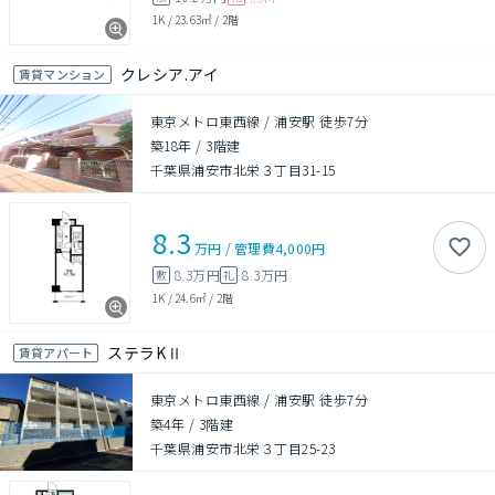
1K
/
23.63㎡
/
2階
クレシア.アイ
賃貸マンション
東京メトロ東西線 / 浦安駅 徒歩7分
築18年
/
3階建
千葉県浦安市北栄３丁目31-15
8.3
万円
/
管理費
4,000円
8.3万円
8.3万円
敷
礼
1K
/
24.6㎡
/
2階
ステラKⅡ
賃貸アパート
東京メトロ東西線 / 浦安駅 徒歩7分
築4年
/
3階建
千葉県浦安市北栄３丁目25-23