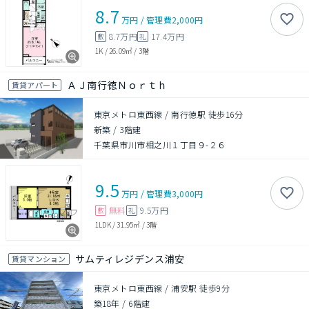
8.7
万円
/
管理費
2,000円
8.7万円
17.4万円
敷
礼
1K
/
26.09㎡
/
3階
ＡＪ南行徳Ｎｏｒｔｈ
賃貸アパート
東京メトロ東西線 / 南行徳駅 徒歩16分
新築
/
3階建
千葉県市川市相之川１丁目９-２６
9.5
万円
/
管理費
3,000円
無料
9.5万円
敷
礼
1LDK
/
31.95㎡
/
3階
サムティレジデンス浦安
賃貸マンション
東京メトロ東西線 / 浦安駅 徒歩9分
築18年
/
6階建