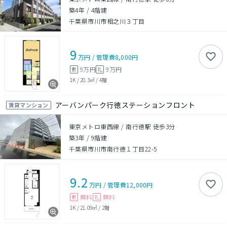
築4年
/
4階建
千葉県市川市相之川３丁目
9
万円
/
管理費
8,000円
9万円
9万円
敷
礼
1K
/
20.3㎡
/
4階
アーバンパーク行徳ステーションフロント
賃貸マンション
東京メトロ東西線 / 南行徳駅 徒歩3分
築3年
/
9階建
千葉県市川市南行徳１丁目22-5
9.2
万円
/
管理費
12,000円
無料
無料
敷
礼
1K
/
21.09㎡
/
2階