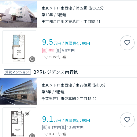
東京メトロ東西線 / 浦安駅 徒歩15分
築10年
/
3階建
東京都江戸川区東葛西４丁目58-21
9.5
万円
/
管理費
4,000円
無料
9.5万円
敷
礼
1K
/
28.15㎡
/
2階
BPRレジデンス南行徳
賃貸マンション
東京メトロ東西線 / 南行徳駅 徒歩9分
築3年
/
5階建
千葉県市川市欠真間２丁目15-22
9.1
万円
/
管理費
5,000円
9.1万円
13.65万円
敷
礼
1K
/
21.41㎡
/
3階