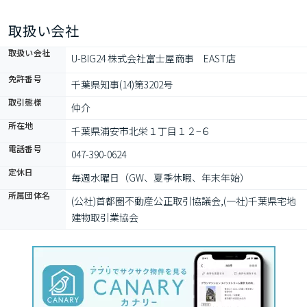
取扱い会社
取扱い会社
U-BIG24 株式会社富士屋商事　EAST店
免許番号
千葉県知事(14)第3202号
取引態様
仲介
所在地
千葉県浦安市北栄１丁目１２−６
電話番号
047-390-0624
定休日
毎週水曜日（GW、夏季休暇、年末年始）
所属団体名
(公社)首都圏不動産公正取引協議会,(一社)千葉県宅地
建物取引業協会