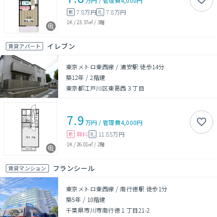
万円
/
管理費
4,000円
7.8万円
7.8万円
敷
礼
1K
/
23.37㎡
/
3階
イレブン
賃貸アパート
東京メトロ東西線 / 浦安駅 徒歩14分
築12年
/
2階建
東京都江戸川区東葛西３丁目
7.9
万円
/
管理費
4,000円
無料
11.85万円
敷
礼
1K
/
26.01㎡
/
2階
フランシール
賃貸マンション
東京メトロ東西線 / 南行徳駅 徒歩1分
築5年
/
10階建
千葉県市川市南行徳１丁目21-2