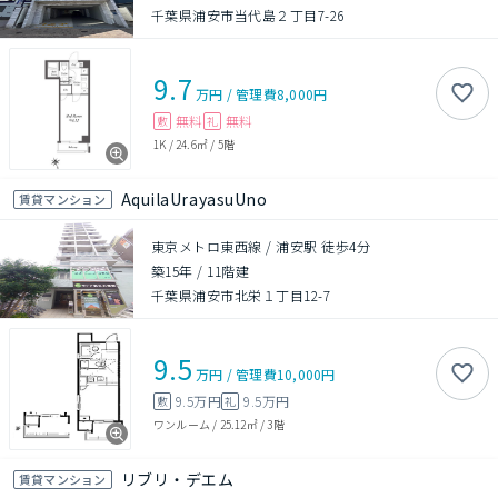
千葉県浦安市当代島２丁目7-26
9.7
万円
/
管理費
8,000円
無料
無料
敷
礼
1K
/
24.6㎡
/
5階
AquilaUrayasuUno
賃貸マンション
東京メトロ東西線 / 浦安駅 徒歩4分
築15年
/
11階建
千葉県浦安市北栄１丁目12-7
9.5
万円
/
管理費
10,000円
9.5万円
9.5万円
敷
礼
ワンルーム
/
25.12㎡
/
3階
リブリ・デエム
賃貸マンション