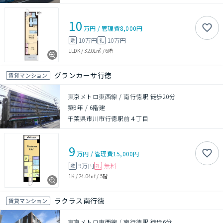
10
万円
/
管理費
8,000円
10万円
10万円
敷
礼
1LDK
/
32.01㎡
/
6階
グランカーサ行徳
賃貸マンション
東京メトロ東西線 / 南行徳駅 徒歩20分
築9年
/
6階建
千葉県市川市行徳駅前４丁目
9
万円
/
管理費
15,000円
9万円
無料
敷
礼
1K
/
24.04㎡
/
5階
ラクラス南行徳
賃貸マンション
東京メトロ東西線 / 南行徳駅 徒歩6分