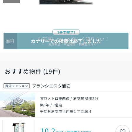
1分で完了!
お部屋について詳しく知りたい !
カナリーでの掲載は終了しました
無料
見学希望・空室確認・初期費用など
おすすめ物件 (19件)
ブランシエスタ浦安
賃貸マンション
東京メトロ東西線 / 浦安駅 徒歩8分
築3年
/
7階建
千葉県浦安市当代島１丁目30-4
10.2