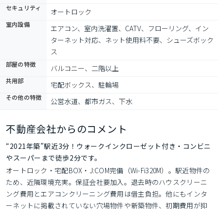
セキュリティ
オートロック
室内設備
エアコン、室内洗濯置、CATV、フローリング、イン
ターネット対応、ネット使用料不要、シューズボック
ス
部屋の特徴
バルコニー、二階以上
共用部
宅配ボックス、駐輪場
その他の特徴
公営水道、都市ガス、下水
不動産会社からのコメント
“2021年築”駅近3分！ウォークインクローゼット付き・コンビニ
やスーパーまで徒歩2分です。
オートロック・宅配BOX・J:COM完備（Wi-Fi320M）。駅近物件の
ため、近隣環境充実。保証会社要加入。退去時のハウスクリーニ
ング費用とエアコンクリーニング費用は借主負担。他にもインタ
ーネットに掲載されていない穴場物件や新築物件、初期費用が抑
えられる物件まで多数ご紹介しています。