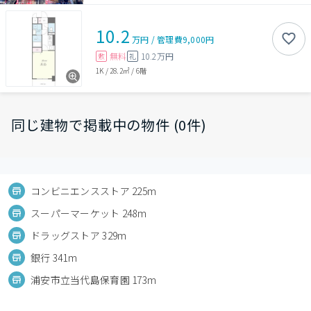
10.2
万円
/
管理費
9,000円
無料
10.2万円
敷
礼
1K
/
28.2㎡
/
6階
同じ建物で掲載中の物件 (0件)
コンビニエンスストア 225m
スーパーマーケット 248m
ドラッグストア 329m
銀行 341m
浦安市立当代島保育園 173m