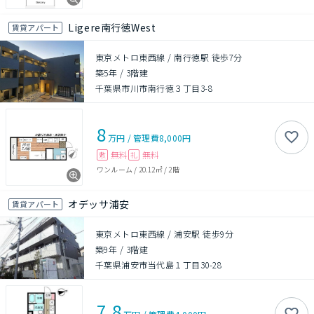
Ligere南行徳West
賃貸アパート
東京メトロ東西線 / 南行徳駅 徒歩7分
築5年
/
3階建
千葉県市川市南行徳３丁目3-8
8
万円
/
管理費
8,000円
無料
無料
敷
礼
ワンルーム
/
20.12㎡
/
2階
オデッサ浦安
賃貸アパート
東京メトロ東西線 / 浦安駅 徒歩9分
築9年
/
3階建
千葉県浦安市当代島１丁目30-28
7.8