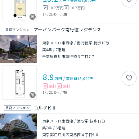
万円
/
管理費
8,000円
10.2万円
10.2万円
敷
礼
1K
/
21.45㎡
/
5階
アーバンパーク南行徳レジデンス
賃貸マンション
東京メトロ東西線 / 南行徳駅 徒歩10分
築4年
/
7階建
千葉県市川市南行徳３丁目7-7
8.9
万円
/
管理費
15,000円
無料
無料
敷
礼
1K
/
22.26㎡
/
7階
コルザＫⅡ
賃貸マンション
東京メトロ東西線 / 浦安駅 徒歩17分
築7年
/
8階建
東京都江戸川区東葛西４丁目9-6