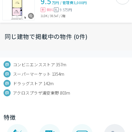
9.5
万円
/
管理費
3,000円
無料
9.5万円
敷
礼
1LDK
/
38.5㎡
/
2階
同じ建物で掲載中の物件 (0件)
コンビニエンスストア 357m
スーパーマーケット 1354m
ドラッグストア 142m
アクロスプラザ浦安東野 803m
特徴