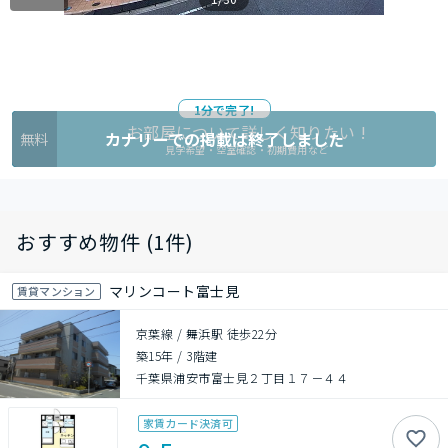
1分で完了!
お部屋について詳しく知りたい !
カナリーでの掲載は終了しました
無料
見学希望・空室確認・初期費用など
おすすめ物件 (1件)
マリンコート富士見
賃貸マンション
京葉線 / 舞浜駅 徒歩22分
築15年
/
3階建
千葉県浦安市富士見２丁目１７－４４
家賃カード決済可