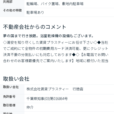
共用部
駐輪場、バイク置場、敷地内駐車場
その他の特徴
駐車場あり
不動産会社からのコメント
夢の国まで行き放題。浴室乾燥機の設備もございます。
◇浦安を知り尽くした賃貸プラスティーにお任せ下さい◇◆当社
でご成約にて全物件の初期費用カード決済可能、更にクレジット
決済不要の分割払いにも対応しております◆◇【お電話でお問い
合わせのお客様最優先でご案内いたします】地域に根付いた担当
営業マンが、真心こめてご対応させて頂きます◇
取扱い会社
取扱い会社
株式会社賃貸プラスティー　行徳店
免許番号
千葉県知事(03)第016864号
取引態様
仲介
所在地