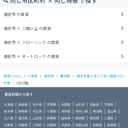
同じ市区町村 × 同じ特徴 で探す
浦安市 の賃貸
浦安市 × 二階以上 の賃貸
浦安市 × フローリング の賃貸
浦安市 × オートロック の賃貸
賃貸Canary
/
千葉県
/
浦安市
/
舞浜駅
/
浦安市富士見５丁目 2階建 2011
年築
/
(1R/2階)
都道府県から探す
北海道
青森県
岩手県
宮城県
秋田県
山形県
福島県
茨城県
栃木県
群馬県
埼玉県
千葉県
東京都
神奈川県
新潟県
富山県
石川県
福井県
山梨県
長野県
岐阜県
静岡県
愛知県
三重県
滋賀県
京都府
大阪府
兵庫県
奈良県
和歌山県
鳥取県
島根県