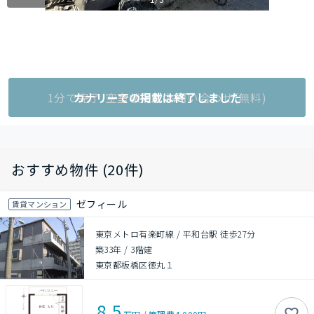
1分で完了!空室状況をお問い合わせ(無料)
カナリーでの掲載は終了しました
おすすめ物件 (20件)
ゼフィール
賃貸マンション
東京メトロ有楽町線 / 平和台駅 徒歩27分
築33年
/
3階建
東京都板橋区徳丸１
8.5