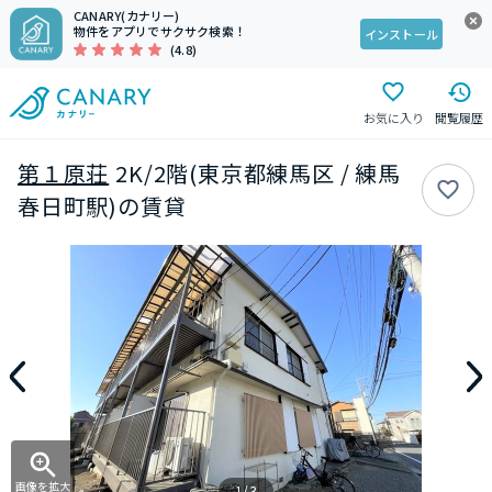
CANARY(カナリー)
物件をアプリでサクサク検索！
インストール
(4.8)
お気に入り
閲覧履歴
第１原荘
2K/2階(東京都練馬区 / 練馬
春日町駅)の賃貸
画像を拡大
1/3