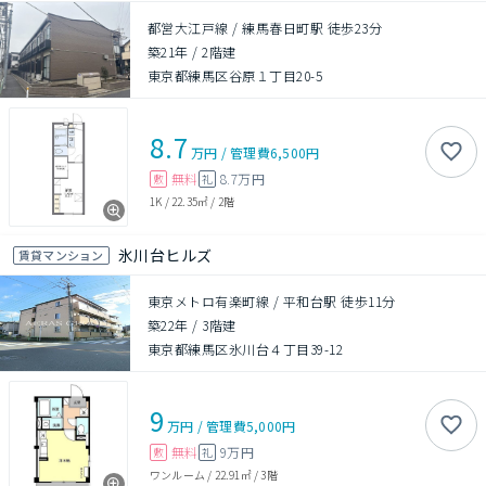
都営大江戸線 / 練馬春日町駅 徒歩23分
築21年
/
2階建
東京都練馬区谷原１丁目20-5
8.7
万円
/
管理費
6,500円
無料
8.7万円
敷
礼
1K
/
22.35㎡
/
2階
氷川台ヒルズ
賃貸マンション
東京メトロ有楽町線 / 平和台駅 徒歩11分
築22年
/
3階建
東京都練馬区氷川台４丁目39-12
9
万円
/
管理費
5,000円
無料
9万円
敷
礼
ワンルーム
/
22.91㎡
/
3階