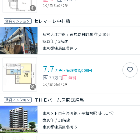
1K
/
25.61㎡
/
2階
セレマーレ中村橋
賃貸マンション
都営大江戸線 / 練馬春日町駅 徒歩18分
築12年
/
3階建
東京都練馬区貫井５
7.7
万円
/
管理費
3,000円
7.7万円
無料
敷
礼
1K
/
28.24㎡
/
2階
ＴＨＥパームス東武練馬
賃貸マンション
東京メトロ有楽町線 / 平和台駅 徒歩17分
築18年
/
11階建
東京都練馬区北町５