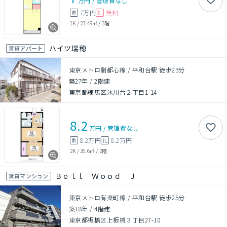
万円
/
管理費
なし
7万円
無料
敷
礼
1K
/
23.49㎡
/
3階
ハイツ瑞穂
賃貸アパート
東京メトロ副都心線 / 平和台駅 徒歩23分
築27年
/
2階建
東京都練馬区氷川台２丁目1-14
8.2
万円
/
管理費
なし
8.2万円
8.2万円
敷
礼
2K
/
26.6㎡
/
2階
Ｂｅｌｌ Ｗｏｏｄ Ｊ
賃貸マンション
東京メトロ有楽町線 / 平和台駅 徒歩25分
築18年
/
4階建
東京都板橋区上板橋３丁目27-10