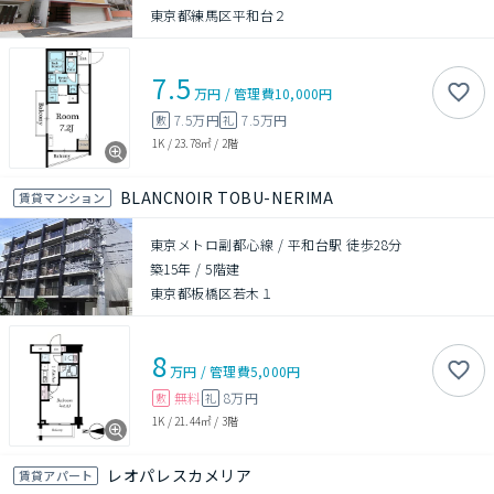
東京都練馬区平和台２
7.5
万円
/
管理費
10,000円
7.5万円
7.5万円
敷
礼
1K
/
23.78㎡
/
2階
BLANCNOIR TOBU-NERIMA
賃貸マンション
東京メトロ副都心線 / 平和台駅 徒歩28分
築15年
/
5階建
東京都板橋区若木１
8
万円
/
管理費
5,000円
無料
8万円
敷
礼
1K
/
21.44㎡
/
3階
レオパレスカメリア
賃貸アパート