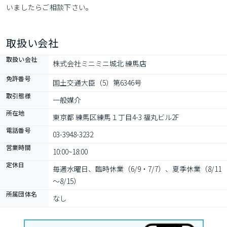
いましたらご相談下さい。
取扱い会社
取扱い会社
株式会社ミニミニ城北 練馬店
免許番号
国土交通大臣（5）第6346号
取引態様
一般媒介
所在地
東京都 練馬区練馬１丁目4-3 福丸ビル2F
電話番号
03-3948-3232
営業時間
10:00~18:00
定休日
毎週水曜日、臨時休業（6/9・7/7）、夏季休業（8/11
～8/15）
所属団体名
なし