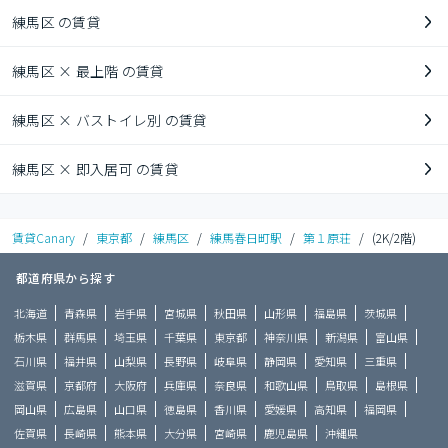
練馬区 の賃貸
練馬区 × 最上階 の賃貸
練馬区 × バストイレ別 の賃貸
練馬区 × 即入居可 の賃貸
賃貸Canary
/
東京都
/
練馬区
/
練馬春日町駅
/
第１原荘
/
(2K/2階)
都道府県から探す
北海道
青森県
岩手県
宮城県
秋田県
山形県
福島県
茨城県
栃木県
群馬県
埼玉県
千葉県
東京都
神奈川県
新潟県
富山県
石川県
福井県
山梨県
長野県
岐阜県
静岡県
愛知県
三重県
滋賀県
京都府
大阪府
兵庫県
奈良県
和歌山県
鳥取県
島根県
岡山県
広島県
山口県
徳島県
香川県
愛媛県
高知県
福岡県
佐賀県
長崎県
熊本県
大分県
宮崎県
鹿児島県
沖縄県