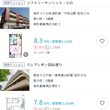
ソフトリーサンリット・ヒロ
賃貸マンション
東京メトロ有楽町線 / 平和台駅 徒歩21分
築13年
/
3階建
東京都練馬区北町２
8.3
万円
/
管理費
4,100円
無料
8.3万円
敷
礼
1K
/
27㎡
/
2階
クレアシオン目白通り
賃貸マンション
都営大江戸線 / 練馬春日町駅 徒歩19分
築19年
/
8階建
東京都練馬区貫井５
7.8
万円
/
管理費
10,000円
無料
7.8万円
敷
礼