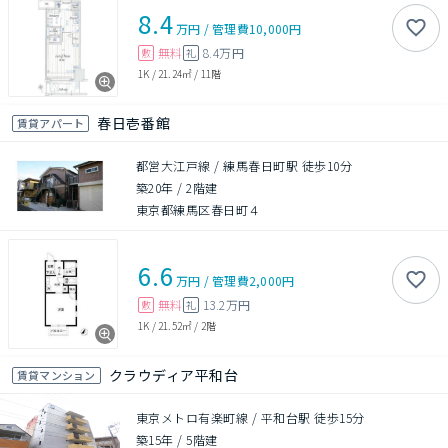
8.4
万円
/
管理費
10,000円
無料
8.4万円
敷
礼
1K
/
21.24㎡
/
11階
春日壱番館
賃貸アパート
都営大江戸線 / 練馬春日町駅 徒歩10分
築20年
/
2階建
東京都練馬区春日町４
6.6
万円
/
管理費
2,000円
無料
13.2万円
敷
礼
1K
/
21.52㎡
/
2階
クラウディア平和台
賃貸マンション
東京メトロ有楽町線 / 平和台駅 徒歩15分
築15年
/
5階建