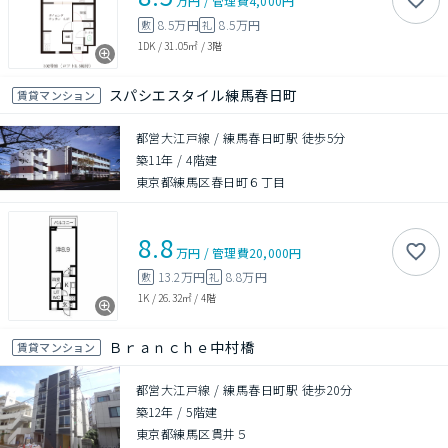
万円
/
管理費
4,000円
8.5万円
8.5万円
敷
礼
1DK
/
31.05㎡
/
3階
スパシエスタイル練馬春日町
賃貸マンション
都営大江戸線 / 練馬春日町駅 徒歩5分
築11年
/
4階建
東京都練馬区春日町６丁目
8.8
万円
/
管理費
20,000円
13.2万円
8.8万円
敷
礼
1K
/
26.32㎡
/
4階
Ｂｒａｎｃｈｅ中村橋
賃貸マンション
都営大江戸線 / 練馬春日町駅 徒歩20分
築12年
/
5階建
東京都練馬区貫井５