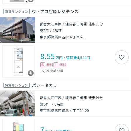
ヴィアロ谷原レジデンス
賃貸マンション
都営大江戸線 / 練馬春日町駅 徒歩35分
築7年
/
3階建
東京都練馬区谷原４丁目6-1
8.55
万円
/
管理費
4,500円
無料
無料
敷
礼
1K
/
27.53㎡
/
3階
パレータカラ
賃貸マンション
都営大江戸線 / 練馬春日町駅 徒歩19分
築34年
/
3階建
東京都練馬区練馬４丁目21-20
7