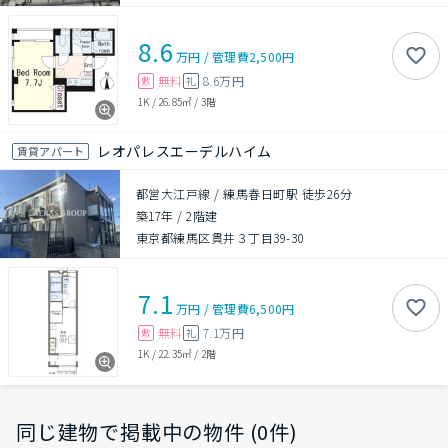
8.6
万円
/
管理費
2,500円
無料
8.6万円
敷
礼
1K
/
26.85㎡
/
3階
レオパレスエーデルハイム
賃貸アパート
都営大江戸線 / 練馬春日町駅 徒歩26分
築17年
/
2階建
東京都練馬区貫井３丁目39-30
7.1
万円
/
管理費
6,500円
無料
7.1万円
敷
礼
1K
/
22.35㎡
/
2階
同じ建物で掲載中の物件 (0件)