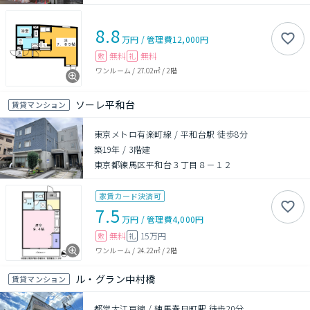
8.8
万円
/
管理費
12,000円
無料
無料
敷
礼
ワンルーム
/
27.02㎡
/
2階
ソーレ平和台
賃貸マンション
東京メトロ有楽町線 / 平和台駅 徒歩8分
築19年
/
3階建
東京都練馬区平和台３丁目８－１２
家賃カード決済可
7.5
万円
/
管理費
4,000円
無料
15万円
敷
礼
ワンルーム
/
24.22㎡
/
2階
ル・グラン中村橋
賃貸マンション
都営大江戸線 / 練馬春日町駅 徒歩20分