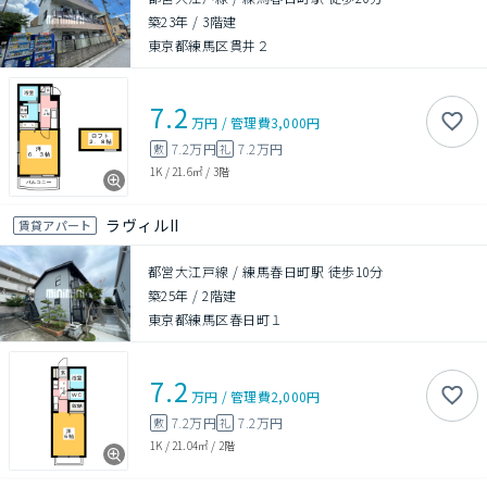
築23年
/
3階建
東京都練馬区貫井２
7.2
万円
/
管理費
3,000円
7.2万円
7.2万円
敷
礼
1K
/
21.6㎡
/
3階
ラヴィルII
賃貸アパート
都営大江戸線 / 練馬春日町駅 徒歩10分
築25年
/
2階建
東京都練馬区春日町１
7.2
万円
/
管理費
2,000円
7.2万円
7.2万円
敷
礼
1K
/
21.04㎡
/
2階