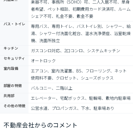
楽器不可、事務所（SOHO）可、二人入居不可、単身
者希望、ペット相談、初期費用カード決済可、ルーム
シェア不可、礼金不要、敷金不要
バス・トイレ
専用バス、専用トイレ、バストイレ別、シャワー、給
湯、シャワー付洗面化粧台、温水洗浄便座、浴室乾燥
機、洗面所独立
キッチン
ガスコンロ対応、2口コンロ、システムキッチン
セキュリティ
オートロック
室内設備
エアコン、室内洗濯置、BS、フローリング、ネット
使用料不要、クロゼット、シューズボックス
部屋の特徴
バルコニー、二階以上
共用部
エレベーター、宅配ボックス、駐輪場、敷地内駐車場
その他の特徴
公営水道、プロパンガス、下水、駐車場あり
不動産会社からのコメント