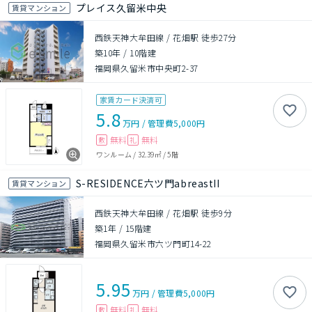
プレイス久留米中央
賃貸マンション
西鉄天神大牟田線 / 花畑駅 徒歩27分
築10年
/
10階建
福岡県久留米市中央町2-37
家賃カード決済可
5.8
万円
/
管理費
5,000円
無料
無料
敷
礼
ワンルーム
/
32.39㎡
/
5階
S-RESIDENCE六ツ門abreastII
賃貸マンション
西鉄天神大牟田線 / 花畑駅 徒歩9分
築1年
/
15階建
福岡県久留米市六ツ門町14-22
5.95
万円
/
管理費
5,000円
無料
無料
敷
礼