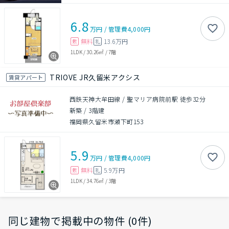
6.8
万円
/
管理費
4,000円
無料
13.6万円
敷
礼
1LDK
/
30.26㎡
/
7階
TRIOVE JR久留米アクシス
賃貸アパート
西鉄天神大牟田線 / 聖マリア病院前駅 徒歩32分
新築
/
3階建
福岡県久留米市瀬下町153
5.9
万円
/
管理費
4,000円
無料
5.9万円
敷
礼
1LDK
/
34.76㎡
/
3階
同じ建物で掲載中の物件 (0件)