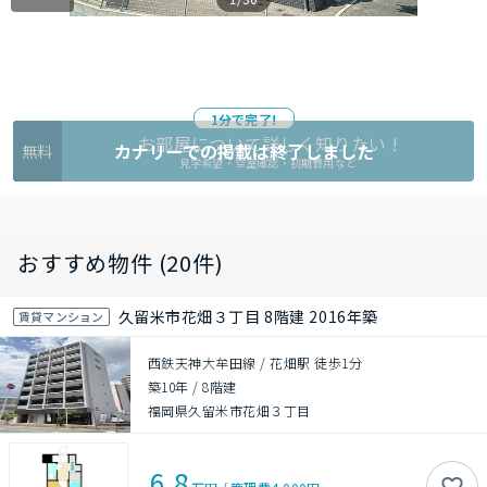
1分で完了!
お部屋について詳しく知りたい !
カナリーでの掲載は終了しました
無料
見学希望・空室確認・初期費用など
おすすめ物件 (20件)
久留米市花畑３丁目 8階建 2016年築
賃貸マンション
西鉄天神大牟田線 / 花畑駅 徒歩1分
築10年
/
8階建
福岡県久留米市花畑３丁目
6.8