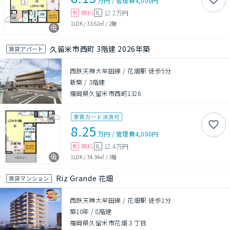
万円
/
管理費
4,000円
無料
12.2万円
敷
礼
1LDK
/
33.62㎡
/
2階
久留米市西町 3階建 2026年築
賃貸アパート
西鉄天神大牟田線 / 花畑駅 徒歩5分
新築
/
3階建
福岡県久留米市西町1326
家賃カード決済可
8.25
万円
/
管理費
4,000円
無料
12.4万円
敷
礼
1LDK
/
34.34㎡
/
3階
Riz Grande 花畑
賃貸マンション
西鉄天神大牟田線 / 花畑駅 徒歩1分
築10年
/
8階建
福岡県久留米市花畑３丁目