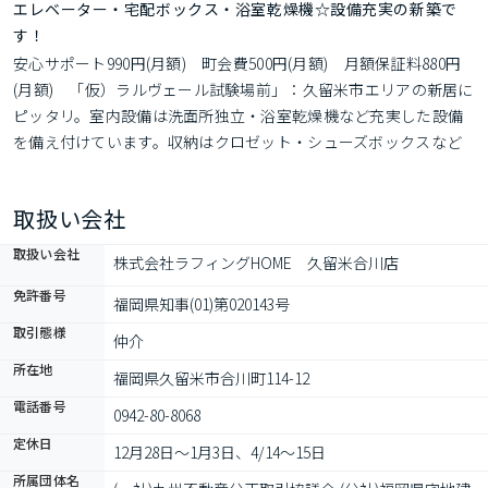
エレベーター・宅配ボックス・浴室乾燥機☆設備充実の新築で
す！
安心サポート990円(月額)　町会費500円(月額)　月額保証料880円
(月額)　「仮）ラルヴェール試験場前」：久留米市エリアの新居に
ピッタリ。室内設備は洗面所独立・浴室乾燥機など充実した設備
を備え付けています。収納はクロゼット・シューズボックスなど
豊富なので、衣類や履き物の整理がしやすく便利です。荷物を受
け取れないときは宅配ボックスに届くので、出社する方や配達に
取扱い会社
すぐに対応できないことが多い方に重宝されています
取扱い会社
株式会社ラフィングHOME　久留米合川店
免許番号
福岡県知事(01)第020143号
取引態様
仲介
所在地
福岡県久留米市合川町114-12
電話番号
0942-80-8068
定休日
12月28日〜1月3日、4/14〜15日
所属団体名