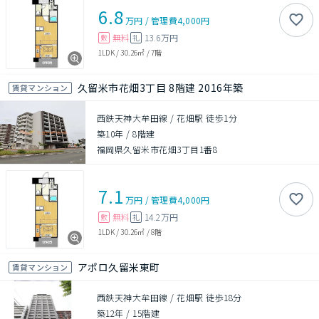
6.8
万円
/
管理費
4,000円
無料
13.6万円
敷
礼
1LDK
/
30.26㎡
/
7階
久留米市花畑3丁目 8階建 2016年築
賃貸マンション
西鉄天神大牟田線 / 花畑駅 徒歩1分
築10年
/
8階建
福岡県久留米市花畑3丁目1番8
7.1
万円
/
管理費
4,000円
無料
14.2万円
敷
礼
1LDK
/
30.26㎡
/
8階
アポロ久留米東町
賃貸マンション
西鉄天神大牟田線 / 花畑駅 徒歩18分
築12年
/
15階建