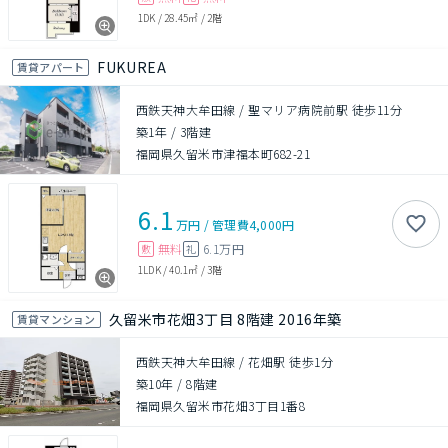
1DK
/
28.45㎡
/
2階
FUKUREA
賃貸アパート
西鉄天神大牟田線 / 聖マリア病院前駅 徒歩11分
築1年
/
3階建
福岡県久留米市津福本町682-21
6.1
万円
/
管理費
4,000円
無料
6.1万円
敷
礼
1LDK
/
40.1㎡
/
3階
久留米市花畑3丁目 8階建 2016年築
賃貸マンション
西鉄天神大牟田線 / 花畑駅 徒歩1分
築10年
/
8階建
福岡県久留米市花畑3丁目1番8