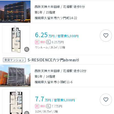
西鉄天神大牟田線 / 花畑駅 徒歩9分
築1年
/
15階建
福岡県久留米市六ツ門町14-22
6.25
万円
/
管理費
5,000円
無料
6.25万円
敷
礼
ワンルーム
/
28.2㎡
/
13階
S-RESIDENCE六ツ門abreastI
賃貸マンション
西鉄天神大牟田線 / 花畑駅 徒歩10分
築1年
/
14階建
福岡県久留米市小頭町11-6
7.7
万円
/
管理費
5,000円
無料
7.7万円
敷
礼
1LDK
/
38.75㎡
/
2階