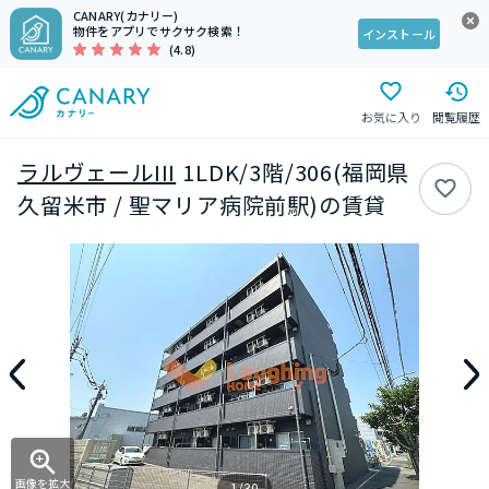
CANARY(カナリー)
物件をアプリでサクサク検索！
インストール
(4.8)
お気に入り
閲覧履歴
ラルヴェールIII
1LDK/3階/306(福岡県
久留米市 / 聖マリア病院前駅)の賃貸
画像を拡大
1/30