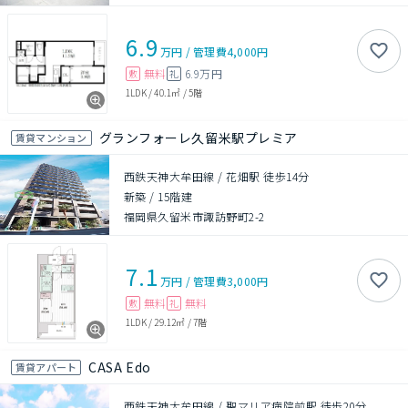
6.9
万円
/
管理費
4,000円
無料
6.9万円
敷
礼
1LDK
/
40.1㎡
/
5階
グランフォーレ久留米駅プレミア
賃貸マンション
西鉄天神大牟田線 / 花畑駅 徒歩14分
新築
/
15階建
福岡県久留米市諏訪野町2-2
7.1
万円
/
管理費
3,000円
無料
無料
敷
礼
1LDK
/
29.12㎡
/
7階
CASA Edo
賃貸アパート
西鉄天神大牟田線 / 聖マリア病院前駅 徒歩20分