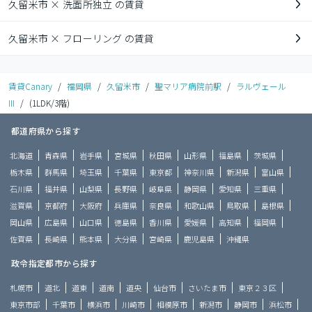
久留米市 × 洗面所独立 の賃貸
久留米市 × フローリング の賃貸
賃貸Canary
/
福岡県
/
久留米市
/
聖マリア病院前駅
/
ラルヴェール
III
/
(1LDK/3階)
都道府県から探す
北海道
青森県
岩手県
宮城県
秋田県
山形県
福島県
茨城県
栃木県
群馬県
埼玉県
千葉県
東京都
神奈川県
新潟県
富山県
石川県
福井県
山梨県
長野県
岐阜県
静岡県
愛知県
三重県
滋賀県
京都府
大阪府
兵庫県
奈良県
和歌山県
鳥取県
島根県
岡山県
広島県
山口県
徳島県
香川県
愛媛県
高知県
福岡県
佐賀県
長崎県
熊本県
大分県
宮崎県
鹿児島県
沖縄県
政令指定都市から探す
札幌市
道北
道東
道南
道央
仙台市
さいたま市
東京２３区
東京市部
千葉市
横浜市
川崎市
相模原市
新潟市
静岡市
浜松市