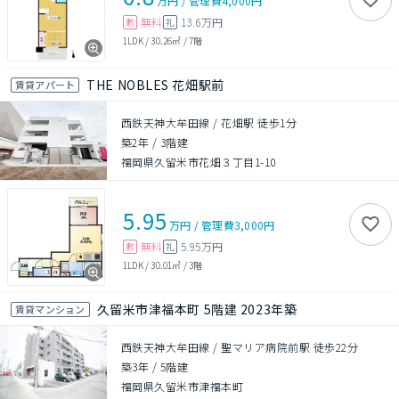
万円
/
管理費
4,000円
無料
13.6万円
敷
礼
1LDK
/
30.26㎡
/
7階
THE NOBLES 花畑駅前
賃貸アパート
西鉄天神大牟田線 / 花畑駅 徒歩1分
築2年
/
3階建
福岡県久留米市花畑３丁目1-10
5.95
万円
/
管理費
3,000円
無料
5.95万円
敷
礼
1LDK
/
30.01㎡
/
3階
久留米市津福本町 5階建 2023年築
賃貸マンション
西鉄天神大牟田線 / 聖マリア病院前駅 徒歩22分
築3年
/
5階建
福岡県久留米市津福本町