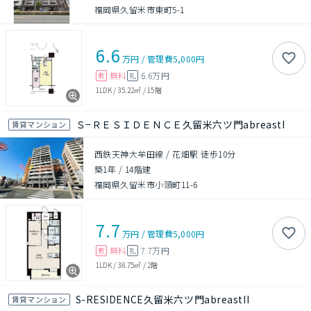
福岡県久留米市東町5-1
6.6
万円
/
管理費
5,000円
無料
6.6万円
敷
礼
1LDK
/
35.22㎡
/
15階
Ｓ−ＲＥＳＩＤＥＮＣＥ久留米六ツ門abreastI
賃貸マンション
西鉄天神大牟田線 / 花畑駅 徒歩10分
築1年
/
14階建
福岡県久留米市小頭町11-6
7.7
万円
/
管理費
5,000円
無料
7.7万円
敷
礼
1LDK
/
38.75㎡
/
2階
S-RESIDENCE久留米六ツ門abreastII
賃貸マンション