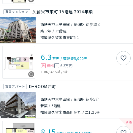
久留米市東町 15階建 2014年築
賃貸マンション
西鉄天神大牟田線 / 花畑駅 徒歩18分
築12年
/
15階建
福岡県久留米市東町5-1
6.3
万円
/
管理費
5,000円
無料
6.3万円
敷
礼
1LDK
/
32.72㎡
/
8階
D−ROOM西町
賃貸アパート
西鉄天神大牟田線 / 花畑駅 徒歩5分
新築
/
3階建
福岡県久留米市西町金丸ノ二1326番
8.15