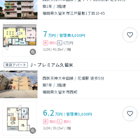
築1年
/
3階建
福岡県久留米市江戸屋敷1丁目10-45
7
万円
/
管理費
4,000円
無料
8万円
敷
礼
1LDK
/
40.28㎡
/
3階
J・プレミアム久留米
賃貸アパート
西鉄天神大牟田線 / 花畑駅 徒歩5分
築7年
/
3階建
福岡県久留米市西町
6.2
万円
/
管理費
5,000円
無料
無料
敷
礼
1LDK
/
30.15㎡
/
3階