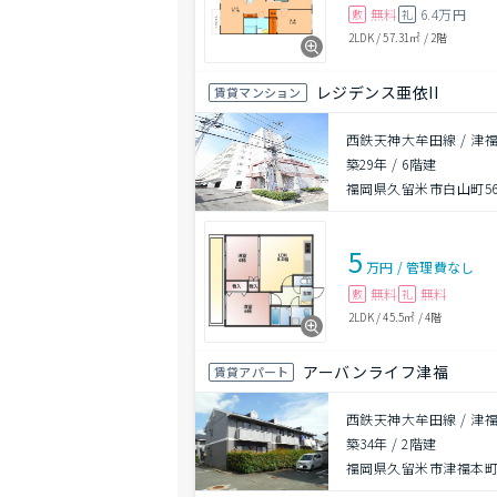
無料
6.4万円
敷
礼
2LDK
/
57.31㎡
/
2階
レジデンス亜依II
賃貸マンション
西鉄天神大牟田線 / 津福
築29年
/
6階建
福岡県久留米市白山町566
5
万円
/
管理費
なし
無料
無料
敷
礼
2LDK
/
45.5㎡
/
4階
アーバンライフ津福
賃貸アパート
西鉄天神大牟田線 / 津福
築34年
/
2階建
福岡県久留米市津福本