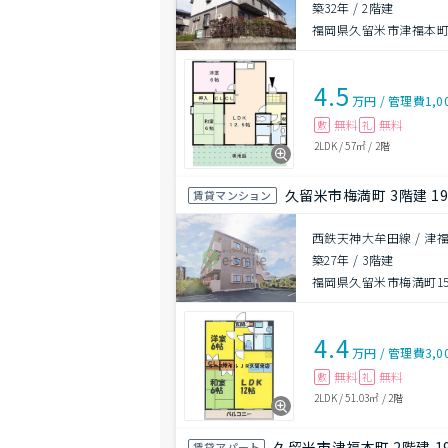
築32年
/
2階建
福岡県久留米市津福本町18
4.5
万円
/
管理費
1,0
無料
無料
敷
礼
2LDK
/
57㎡
/
2階
久留米市梅満町 3階建 19
賃貸マンション
西鉄天神大牟田線 / 津福
築27年
/
3階建
福岡県久留米市梅満町155
4.4
万円
/
管理費
3,0
無料
無料
敷
礼
2LDK
/
51.03㎡
/
2階
久留米市津福本町 2階建 1
賃貸アパート