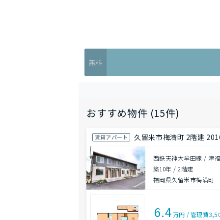
無料
おすすめ物件 (15件)
久留米市梅満町 2階建 20
賃貸アパート
西鉄天神大牟田線 / 津福
築10年
/
2階建
福岡県久留米市梅満町
6.4
万円
/
管理費
3,5