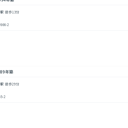
駅 徒歩13分
66-2
し
89年築
駅 徒歩29分
-2
し