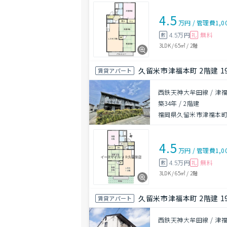
4.5
万円
/
管理費
1,0
4.5万円
無料
敷
礼
3LDK
/
65㎡
/
2階
久留米市津福本町 2階建 1
賃貸アパート
西鉄天神大牟田線 / 津福
築34年
/
2階建
福岡県久留米市津福本町21
4.5
万円
/
管理費
1,0
4.5万円
無料
敷
礼
3LDK
/
65㎡
/
2階
久留米市津福本町 2階建 1
賃貸アパート
西鉄天神大牟田線 / 津福