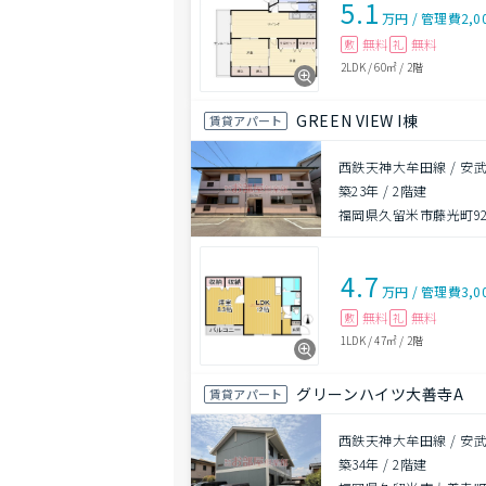
5.1
万円
/
管理費
2,0
無料
無料
敷
礼
2LDK
/
60㎡
/
2階
GREEN VIEW I棟
賃貸アパート
西鉄天神大牟田線 / 安武
築23年
/
2階建
福岡県久留米市藤光町925
4.7
万円
/
管理費
3,0
無料
無料
敷
礼
1LDK
/
47㎡
/
2階
グリーンハイツ大善寺A
賃貸アパート
西鉄天神大牟田線 / 安武
築34年
/
2階建