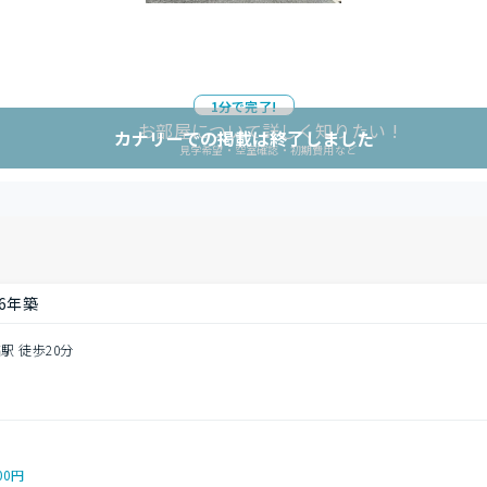
1分で完了!
お部屋について詳しく知りたい !
カナリーでの掲載は終了しました
見学希望・空室確認・初期費用など
16年築
駅 徒歩20分
00円