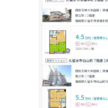
西鉄天神大牟田線 / 津福
築32年
/
2階建
福岡県久留米市津福本町6
4.5
万円
/
管理費
な
無料
無料
敷
礼
2LDK
/
53㎡
/
2階
久留米市白山町 7階建 19
賃貸マンション
西鉄天神大牟田線 / 津福
築37年
/
7階建
福岡県久留米市白山町565
5.5
万円
/
管理費
な
無料
無料
敷
礼