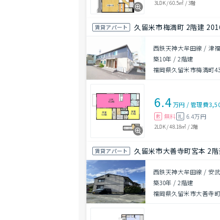
3LDK
/
60.5㎡
/
3階
久留米市梅満町 2階建 20
賃貸アパート
西鉄天神大牟田線 / 津福
築10年
/
2階建
福岡県久留米市梅満町43
6.4
万円
/
管理費
3,5
無料
6.4万円
敷
礼
2LDK
/
48.18㎡
/
2階
久留米市大善寺町宮本 2階建
賃貸アパート
西鉄天神大牟田線 / 安武
築30年
/
2階建
福岡県久留米市大善寺町宮