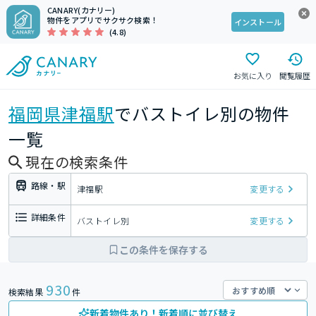
CANARY(カナリー)
物件をアプリでサクサク検索！
インストール
(4.8)
お気に入り
閲覧履歴
福岡県
津福駅
でバストイレ別の物件
一覧
現在の検索条件
路線・駅
津福駅
変更する
詳細条件
バストイレ別
変更する
この条件を保存する
930
検索結果
件
新着物件あり！新着順に並び替え