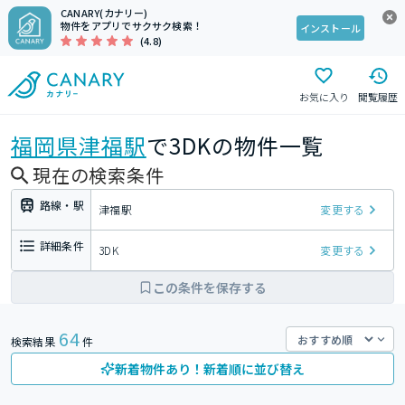
CANARY(カナリー)
物件をアプリでサクサク検索！
インストール
(4.8)
お気に入り
閲覧履歴
福岡県
津福駅
で3DKの物件一覧
現在の検索条件
路線・駅
津福駅
変更する
詳細条件
3DK
変更する
この条件を保存する
64
検索結果
件
新着物件あり！新着順に並び替え