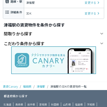
路線・駅
津福駅
変更する
詳細条件
3DK
変更する
津福駅の賃貸物件を条件から探す
間取りから探す
こだわり条件から探す
賃貸Canary
/
福岡県
/
津福駅
/
津福駅の3DKの賃貸物件一覧
都道府県から探す
北海道
青森県
岩手県
宮城県
秋田県
山形県
福島県
茨城県