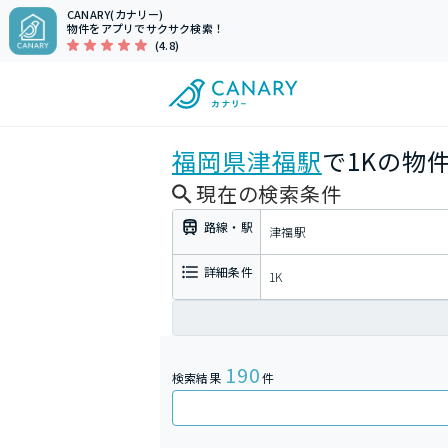
CANARY(カナリー)
物件をアプリでサクサク検索！
(4.8)
福岡県
津福駅
で1Kの物
現在の検索条件
路線・駅
津福駅
詳細条件
1K
190
検索結果
件