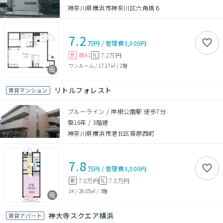
神奈川県横浜市神奈川区六角橋６
7.2
万円
/
管理費
3,000円
無料
7.2万円
敷
礼
ワンルーム
/
17.17㎡
/
2階
リトルフォレスト
賃貸マンション
ブルーライン / 岸根公園駅 徒歩7分
築16年
/
3階建
神奈川県横浜市港北区篠原西町
7.8
万円
/
管理費
3,000円
7.8万円
7.8万円
敷
礼
1K
/
28.05㎡
/
3階
神大寺スクエア横浜
賃貸アパート