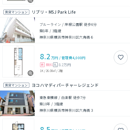
リブリ・MSJ Park Life
賃貸マンション
ブルーライン / 岸根公園駅 徒歩6分
築8年
/
3階建
神奈川県横浜市神奈川区六角橋６
8.2
万円
/
管理費
4,000円
無料
8.2万円
敷
礼
1K
/
26.08㎡
/
2階
ヨコハマディパーチャーレジェンド
賃貸マンション
東急東横線 / 白楽駅 徒歩7分
築10年
/
3階建
神奈川県横浜市神奈川区六角橋３
8.5