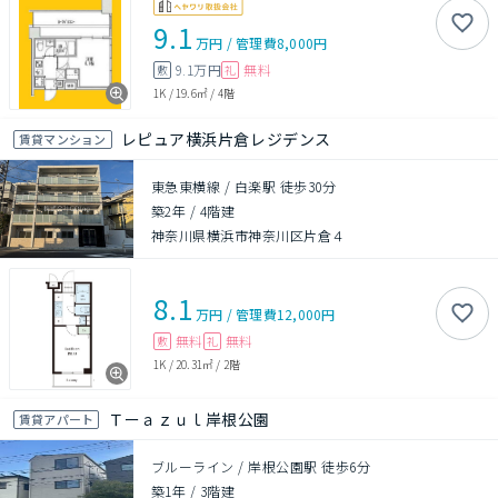
9.1
万円
/
管理費
8,000円
9.1万円
無料
敷
礼
1K
/
19.6㎡
/
4階
レピュア横浜片倉レジデンス
賃貸マンション
東急東横線 / 白楽駅 徒歩30分
築2年
/
4階建
神奈川県横浜市神奈川区片倉４
8.1
万円
/
管理費
12,000円
無料
無料
敷
礼
1K
/
20.31㎡
/
2階
Ｔーａｚｕｌ岸根公園
賃貸アパート
ブルーライン / 岸根公園駅 徒歩6分
築1年
/
3階建