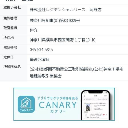
取扱い会社
株式会社レジデンシャルリース　岡野店
免許番号
神奈川県知事(01)第031009号
取引態様
仲介
所在地
神奈川県横浜市西区岡野１丁目13-10
電話番号
045-534-5845
定休日
毎週水曜日
所属団体名
(公社)首都圏不動産公正取引協議会,(公社)神奈川県宅
地建物取引業協会