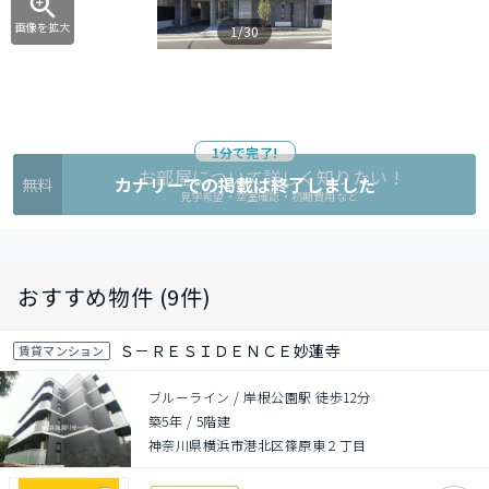
画像を拡大
1/30
1分で完了!
お部屋について詳しく知りたい !
カナリーでの掲載は終了しました
無料
見学希望・空室確認・初期費用など
おすすめ物件 (9件)
Ｓ－ＲＥＳＩＤＥＮＣＥ妙蓮寺
賃貸マンション
ブルーライン / 岸根公園駅 徒歩12分
築5年
/
5階建
神奈川県横浜市港北区篠原東２丁目