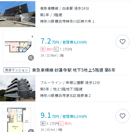
東急東横線 / 白楽駅 徒歩24分
築1年
/
3階建
神奈川県横浜市神奈川区神大寺１
7.2
万円
/
管理費
4,000円
無料
7.2万円
敷
礼
1K
/
22.68㎡
/
2階
東急東横線 妙蓮寺駅 地下5地上5階建 築6年
賃貸マンション
ブルーライン / 岸根公園駅 徒歩12分
築5年
/
地上5階地下5階建
神奈川県横浜市港北区篠原東２
9.1
万円
/
管理費
8,000円
9.1万円
無料
敷
礼
1K
/
19.6㎡
/
4階