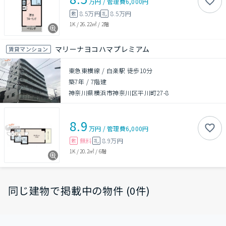
万円
/
管理費
6,000円
8.5万円
8.5万円
敷
礼
1K
/
26.22㎡
/
2階
マリーナヨコハマプレミアム
賃貸マンション
東急東横線 / 白楽駅 徒歩10分
築7年
/
7階建
神奈川県横浜市神奈川区平川町27-8
8.9
万円
/
管理費
6,000円
無料
8.9万円
敷
礼
1K
/
20.2㎡
/
6階
同じ建物で掲載中の物件 (0件)