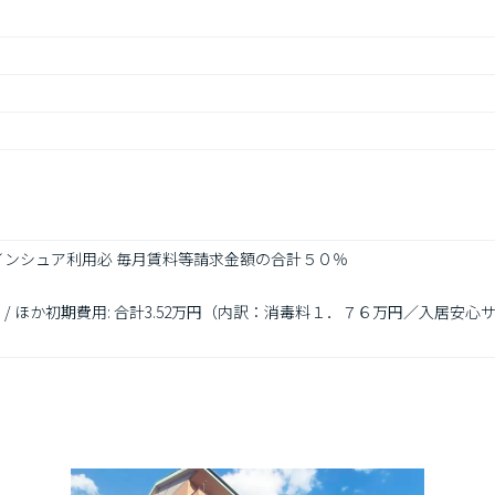
インシュア利用必 毎月賃料等請求金額の合計５０％

0円 / ほか初期費用: 合計3.52万円（内訳：消毒料１．７６万円／入居安心