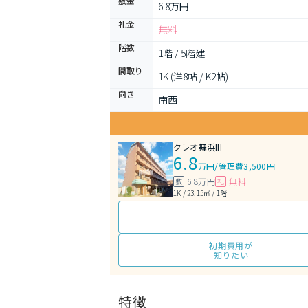
敷金
6.8万円
礼金
無料
階数
1階 / 5階建
間取り
1K (洋8帖 / K2帖)
向き
南西
クレオ舞浜III
6.8
万円
/
管理費3,500円
6.8万円
無料
敷
礼
1K / 23.15㎡ / 1階
初期費用が
知りたい
特徴