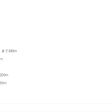
まで840m
m
00m
0m