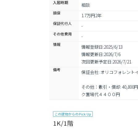
入居時期
相談
損保
1.7万円2年
保証代行人
-
その他費用
-
情報
情報登録日:
2025/6/13
情報更新日:
2026/7/6
次回更新予定日:
2026/7/21
備考
保証会社: オリコフォレント
その他：敷引・償却: 40,80
ク置場代４４００円
この建物からのPick Up
1K/1階