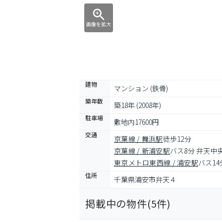
画像を拡大
建物
マンション (鉄骨)
築年数
築18年 (2008年)
駐車場
敷地内17600円
交通
京葉線 / 舞浜駅
徒歩12分
京葉線 / 新浦安駅
バス8分 弁天中
東京メトロ東西線 / 浦安駅
バス14
住所
千葉県浦安市弁天４
掲載中の物件(
5
件)