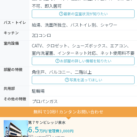
不可、即入居可
最新の空室状況が知りたい
バス・トイレ
給湯、洗面所独立、バストイレ別、シャワー
キッチン
2口コンロ
室内設備
CATV、クロゼット、シューズボックス、エアコン、
室内洗濯置、インターネット対応、ネット使用料不要
お部屋の詳しい情報を知りたい
部屋の特徴
角住戸、バルコニー、二階以上
写真を送ってほしい
共用部
駐輪場
その他の特徴
プロパンガス
無料で10秒! カンタンお問い合わせ
第７サンビレッジ泉水
6.5
万円
/
管理費3,000円