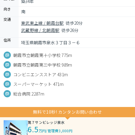
築34年
向き
南
交通
東武東上線 / 朝霞台駅
徒歩20分
武蔵野線 / 北朝霞駅
徒歩26分
住所
埼玉県朝霞市泉水３丁目３－６
朝霞市立朝霞第十小学校 775m
朝霞市立朝霞第三中学校 989m
コンビニエンスストア 431m
スーパーマーケット 471m
総合病院 2287m
無料で10秒! カンタンお問い合わせ
第７サンビレッジ泉水
6.5
万円
/
管理費3,000円