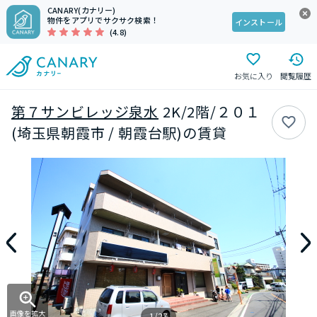
CANARY(カナリー)
物件をアプリでサクサク検索！
インストール
(4.8)
お気に入り
閲覧履歴
第７サンビレッジ泉水
2K/2階/２０１
(埼玉県朝霞市 / 朝霞台駅)の賃貸
画像を拡大
1/27