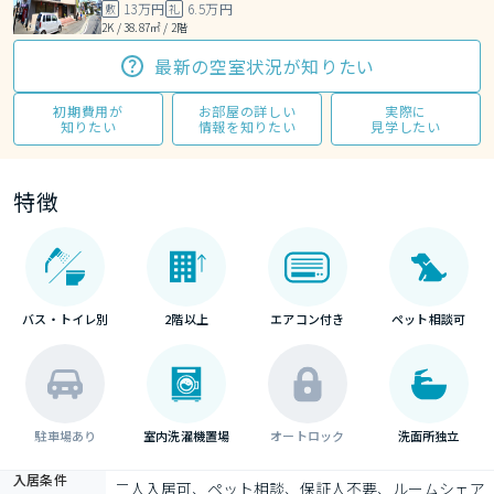
13万円
6.5万円
敷
礼
2K / 38.87㎡ / 2階
最新の空室状況が知りたい
初期費用が
お部屋の詳しい
実際に
知りたい
情報を知りたい
見学したい
特徴
バス・トイレ別
2階以上
エアコン付き
ペット相談可
駐車場あり
室内洗濯機置場
オートロック
洗面所独立
入居条件
二人入居可、ペット相談、保証人不要、ルームシェア