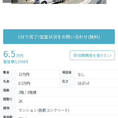
1分で完了!空室状況をお問い合わせ(無料)
6.5
初期費用を知りたい
万円
管理費3,000円
敷金
保証金
13万円
なし
礼金
広さ
6.5万円
38.87㎡
階数
2階 / 3階建
間取り
2K
建物
マンション (鉄筋コンクリート)
築年数