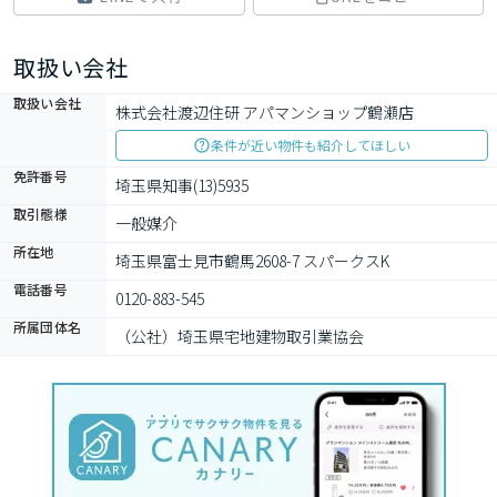
取扱い会社
取扱い会社
株式会社渡辺住研 アパマンショップ鶴瀬店
条件が近い物件も紹介してほしい
免許番号
埼玉県知事(13)5935
取引態様
一般媒介
所在地
埼玉県富士見市鶴馬2608-7 スパークスK
電話番号
0120-883-545
所属団体名
（公社）埼玉県宅地建物取引業協会