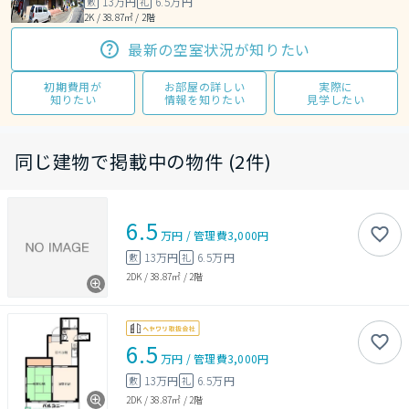
13万円
6.5万円
敷
礼
2K / 38.87㎡ / 2階
最新の空室状況が知りたい
初期費用が
お部屋の詳しい
実際に
知りたい
情報を知りたい
見学したい
同じ建物で掲載中の物件 (2件)
6.5
万円
/
管理費
3,000円
13万円
6.5万円
敷
礼
2DK
/
38.87㎡
/
2階
6.5
万円
/
管理費
3,000円
13万円
6.5万円
敷
礼
2DK
/
38.87㎡
/
2階