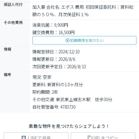
保証人代行
加入要 会社名: エポス 費用: 初回保証委託料：賃料総
額の５０％、月次保証料１％
その他費用
消臭抗菌：9,900円
鍵交換費用：16,500円
初期費用を知りたい
情報
情報登録日：2024/12/10
情報更新日：2026/8/6
次回更新予定日：2026/8/13
備考
現況: 空家

更新料: 新賃料の1.0ヶ月分

契約期間: 2年

その他交通: 東武東上線志木駅　徒歩30分

自社管理番号: 4783730
素敵な物件を見つけたらシェアしよう！
LINEで共有
URLをコピー