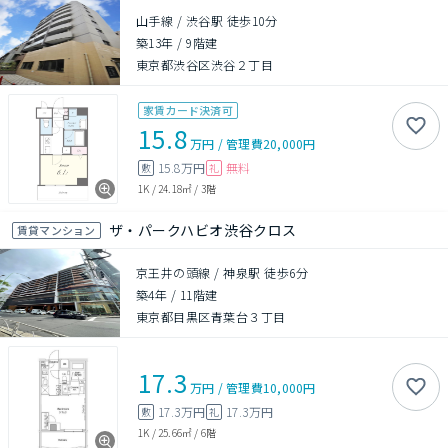
山手線 / 渋谷駅 徒歩10分
築13年
/
9階建
東京都渋谷区渋谷２丁目
家賃カード決済可
15.8
万円
/
管理費
20,000円
15.8万円
無料
敷
礼
1K
/
24.18㎡
/
3階
ザ・パークハビオ渋谷クロス
賃貸マンション
京王井の頭線 / 神泉駅 徒歩6分
築4年
/
11階建
東京都目黒区青葉台３丁目
17.3
万円
/
管理費
10,000円
17.3万円
17.3万円
敷
礼
1K
/
25.66㎡
/
6階