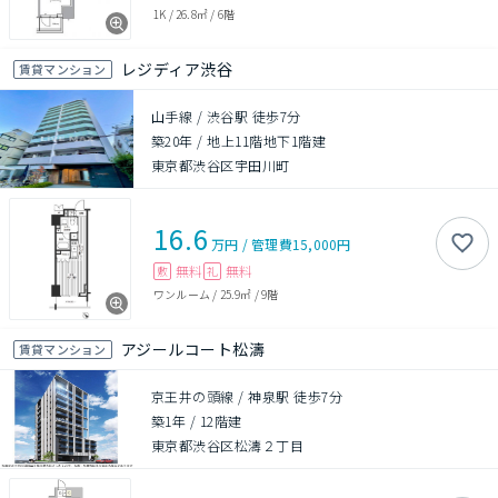
1K
/
26.8㎡
/
6階
レジディア渋谷
賃貸マンション
山手線 / 渋谷駅 徒歩7分
築20年
/
地上11階地下1階建
東京都渋谷区宇田川町
16.6
万円
/
管理費
15,000円
無料
無料
敷
礼
ワンルーム
/
25.9㎡
/
9階
アジールコート松濤
賃貸マンション
京王井の頭線 / 神泉駅 徒歩7分
築1年
/
12階建
東京都渋谷区松濤２丁目