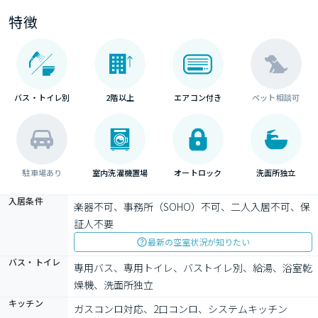
特徴
バス・トイレ別
2階以上
エアコン付き
ペット相談可
駐車場あり
室内洗濯機置場
オートロック
洗面所独立
入居条件
楽器不可、事務所（SOHO）不可、二人入居不可、保
証人不要
最新の空室状況が知りたい
バス・トイレ
専用バス、専用トイレ、バストイレ別、給湯、浴室乾
燥機、洗面所独立
キッチン
ガスコンロ対応、2口コンロ、システムキッチン