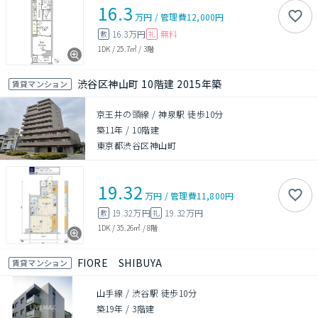
16.3
万円
/
管理費
12,000円
16.3万円
無料
敷
礼
1DK
/
25.7㎡
/
3階
渋谷区神山町 10階建 2015年築
賃貸マンション
京王井の頭線 / 神泉駅 徒歩10分
築11年
/
10階建
東京都渋谷区神山町
19.32
万円
/
管理費
11,800円
19.32万円
19.32万円
敷
礼
1DK
/
35.26㎡
/
8階
FIORE SHIBUYA
賃貸マンション
山手線 / 渋谷駅 徒歩10分
築19年
/
3階建