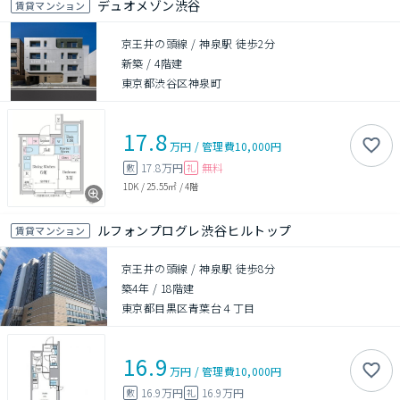
デュオメゾン渋谷
賃貸マンション
京王井の頭線 / 神泉駅 徒歩2分
新築
/
4階建
東京都渋谷区神泉町
17.8
万円
/
管理費
10,000円
17.8万円
無料
敷
礼
1DK
/
25.55㎡
/
4階
ルフォンプログレ渋谷ヒルトップ
賃貸マンション
京王井の頭線 / 神泉駅 徒歩8分
築4年
/
18階建
東京都目黒区青葉台４丁目
16.9
万円
/
管理費
10,000円
16.9万円
16.9万円
敷
礼