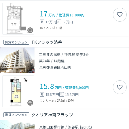
17
万円
/
管理費
10,000円
17万円
17万円
敷
礼
1K
/
25.29㎡
/
8階
TKフラッツ渋谷
賃貸マンション
京王井の頭線 / 神泉駅 徒歩3分
築24年
/
14階建
東京都渋谷区円山町
15.8
万円
/
管理費
8,000円
15.8万円
15.8万円
敷
礼
ワンルーム
/
27.8㎡
/
10階
クオリア神南フラッツ
賃貸マンション
東急田園都市線 / 渋谷駅 徒歩9分