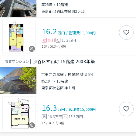
築28年
/
10階建
東京都渋谷区神泉町20-16
16.2
万円
/
管理費
11,000円
無料
16.2万円
敷
礼
1DK
/
26.3㎡
/
6階
渋谷区神山町 15階建 2003年築
賃貸マンション
京王井の頭線 / 神泉駅 徒歩5分
築23年
/
15階建
東京都渋谷区神山町
16.3
万円
/
管理費
15,000円
16.3万円
16.3万円
敷
礼
1K
/
34.2㎡
/
4階