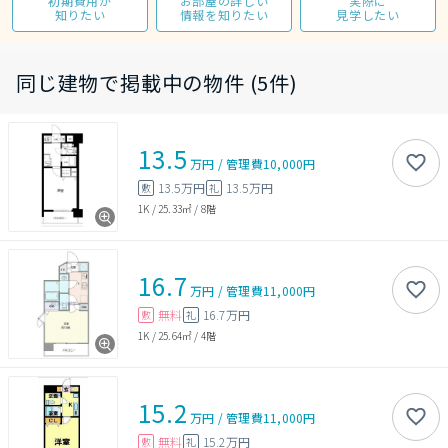
初期費用が
お部屋の詳しい
実際に
知りたい
情報を知りたい
見学したい
同じ建物で掲載中の物件 (5件)
13.5
万円
/
管理費
10,000円
13.5万円
13.5万円
敷
礼
1K
/
25.33㎡
/
8階
16.7
万円
/
管理費
11,000円
無料
16.7万円
敷
礼
1K
/
25.64㎡
/
4階
15.2
万円
/
管理費
11,000円
無料
15.2万円
敷
礼