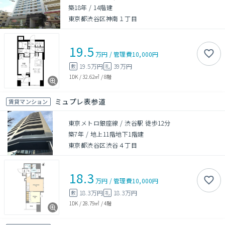
築18年
/
14階建
東京都渋谷区神南１丁目
19.5
万円
/
管理費
10,000円
19.5万円
39万円
敷
礼
1DK
/
32.62㎡
/
8階
ミュプレ表参道
賃貸マンション
東京メトロ銀座線 / 渋谷駅 徒歩12分
築7年
/
地上11階地下1階建
東京都渋谷区渋谷４丁目
18.3
万円
/
管理費
10,000円
18.3万円
18.3万円
敷
礼
1DK
/
28.79㎡
/
4階