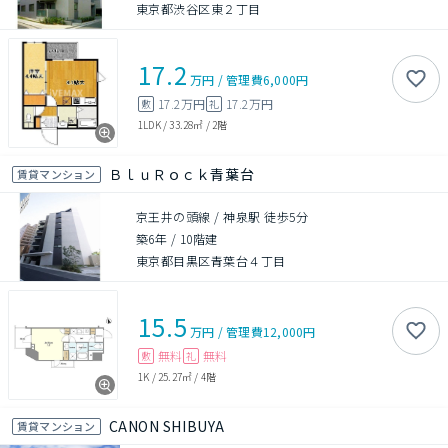
東京都渋谷区東２丁目
17.2
万円
/
管理費
6,000円
17.2万円
17.2万円
敷
礼
1LDK
/
33.28㎡
/
2階
ＢｌｕＲｏｃｋ青葉台
賃貸マンション
京王井の頭線 / 神泉駅 徒歩5分
築6年
/
10階建
東京都目黒区青葉台４丁目
15.5
万円
/
管理費
12,000円
無料
無料
敷
礼
1K
/
25.27㎡
/
4階
CANON SHIBUYA
賃貸マンション