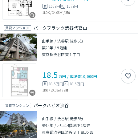
16万円
16万円
敷
礼
1LDK
/
34.06㎡
/
3階
パークフラッツ渋谷代官山
賃貸マンション
山手線 / 渋谷駅 徒歩5分
築21年
/
9階建
東京都渋谷区東１丁目
18.5
万円
/
管理費
10,000円
18.5万円
18.5万円
敷
礼
1DK
/
30.33㎡
/
9階
パークハビオ渋谷
賃貸マンション
山手線 / 渋谷駅 徒歩5分
築14年
/
地上14階地下1階建
東京都渋谷区渋谷３丁目10-18