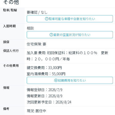
その他
駐車/駐輪
要確認 / なし
駐車可能な車種や台数を知りたい
入居時期
相談
最新の空室状況が知りたい
損保
住宅保険: 要
保証人代行
加入要 費用: 初回保証料：総賃料の１００％　更新
時：２０，０００円／年毎　
その他費用
鍵交換費用：33,000円
室内清掃費用：55,000円
初期費用を知りたい
情報
情報登録日：2026/7/9
情報更新日：2026/8/9
次回更新予定日：2026/8/24
備考
現況: 居住中
