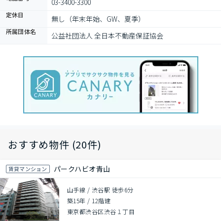
03-3400-3300
定休日
無し（年末年始、GW、夏季）
所属団体名
公益社団法人 全日本不動産保証協会
おすすめ物件 (20件)
パークハビオ青山
賃貸マンション
山手線 / 渋谷駅 徒歩6分
築15年
/
12階建
東京都渋谷区渋谷１丁目