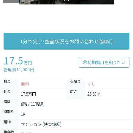
1分で完了!空室状況をお問い合わせ(無料)
17.5
初期費用を知りたい
万円
管理費11,000円
敷金
保証金
無料
なし
礼金
広さ
17.5万円
25.83㎡
階数
8階 / 11階建
間取り
1K
建物
マンション (鉄骨鉄筋)
築年数