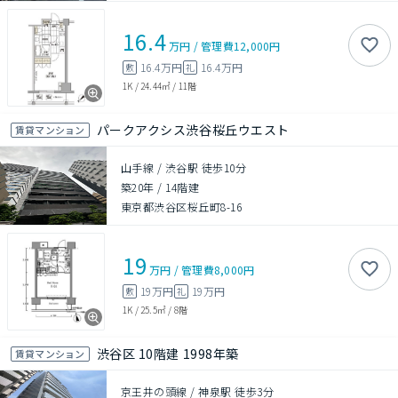
16.4
万円
/
管理費
12,000円
16.4万円
16.4万円
敷
礼
1K
/
24.44㎡
/
11階
パークアクシス渋谷桜丘ウエスト
賃貸マンション
山手線 / 渋谷駅 徒歩10分
築20年
/
14階建
東京都渋谷区桜丘町8-16
19
万円
/
管理費
8,000円
19万円
19万円
敷
礼
1K
/
25.5㎡
/
8階
渋谷区 10階建 1998年築
賃貸マンション
京王井の頭線 / 神泉駅 徒歩3分