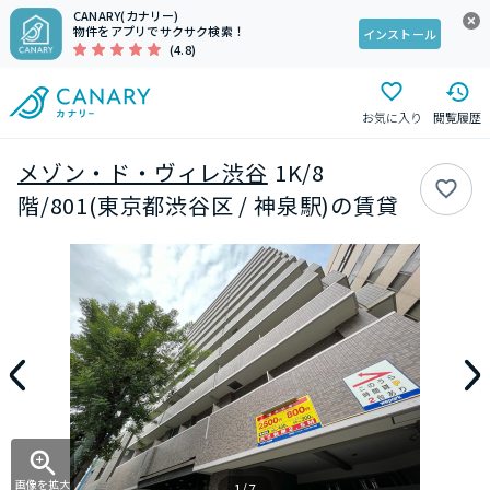
CANARY(カナリー)
物件をアプリでサクサク検索！
インストール
(4.8)
お気に入り
閲覧履歴
メゾン・ド・ヴィレ渋谷
1K/8
階/801(東京都渋谷区 / 神泉駅)の賃貸
画像を拡大
1/7