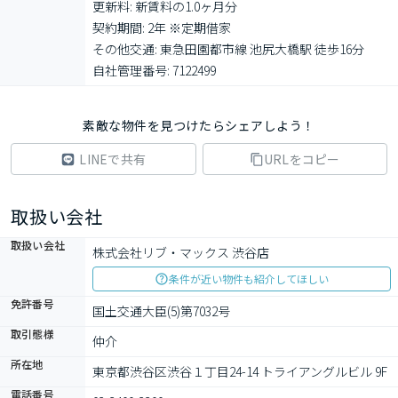
更新料: 新賃料の1.0ヶ月分

契約期間: 2年 ※定期借家

その他交通: 東急田園都市線 池尻大橋駅 徒歩16分

自社管理番号: 7122499
素敵な物件を見つけたらシェアしよう！
LINEで共有
URLをコピー
取扱い会社
取扱い会社
株式会社リブ・マックス 渋谷店
条件が近い物件も紹介してほしい
免許番号
国土交通大臣(5)第7032号
取引態様
仲介
所在地
東京都渋谷区渋谷１丁目24-14 トライアングルビル 9F
電話番号