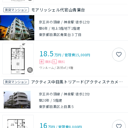
モアリッシェル代官山青葉台
賃貸マンション
京王井の頭線 / 神泉駅 徒歩12分
築6年
/
地上5階地下1階建
東京都目黒区青葉台３丁目
18.5
万円
/
管理費
15,000円
無料
無料
敷
礼
ワンルーム
/
28.95㎡
/
4階
アクティス中目黒トリアード(アクティスナカメグロトリアード)
賃貸マンション
京王井の頭線 / 神泉駅 徒歩23分
築20年
/
5階建
東京都目黒区上目黒５
16
万円
/
管理費
8,000円