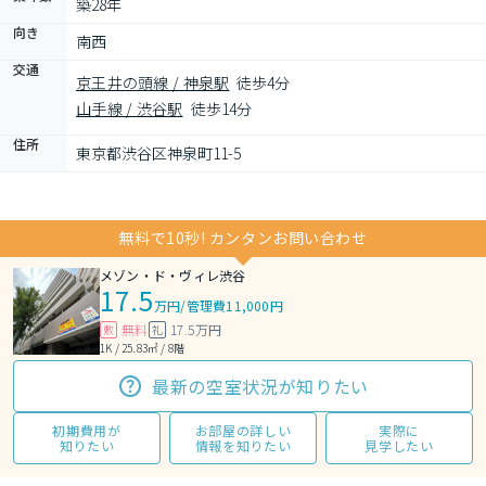
築28年
向き
南西
交通
京王井の頭線 / 神泉駅
徒歩4分
山手線 / 渋谷駅
徒歩14分
住所
東京都渋谷区神泉町11-5
無料で10秒! カンタンお問い合わせ
メゾン・ド・ヴィレ渋谷
17.5
万円
/
管理費11,000円
無料
17.5万円
敷
礼
1K / 25.83㎡ / 8階
最新の空室状況が知りたい
初期費用が
お部屋の詳しい
実際に
知りたい
情報を知りたい
見学したい