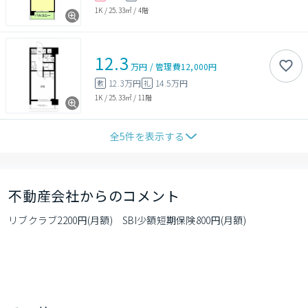
1K
/
25.33㎡
/
4階
12.3
万円
/
管理費
12,000円
12.3万円
14.5万円
敷
礼
1K
/
25.33㎡
/
11階
全
5
件を表示する
不動産会社からのコメント
リブクラブ2200円(月額)　SBI少額短期保険800円(月額)