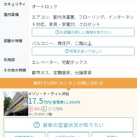
セキュリティ
オートロック
室内設備
エアコン、室内洗濯置、フローリング、インターネッ
ト対応、家具・家電付、クロゼット
お部屋の詳しい情報を知りたい
部屋の特徴
バルコニー、角住戸、二階以上
写真を送ってほしい
共用部
エレベーター、宅配ボックス
その他の特徴
都市ガス、定期借家、分譲賃貸
無料で10秒! カンタンお問い合わせ
メゾン・ド・ヴィレ渋谷
17.5
万円
/
管理費11,000円
無料
17.5万円
敷
礼
1K / 25.83㎡ / 8階
最新の空室状況が知りたい