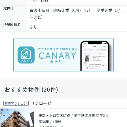
10:00~18:00
定休日
毎週水曜日、臨時休業（6/9・7/7）、夏季休業（8/11
～8/15）
所属団体名
なし
おすすめ物件 (20件)
サンローゼ
賃貸マンション
東京メトロ有楽町線 / 地下鉄成増駅 徒歩2分
築36年
/
4階建