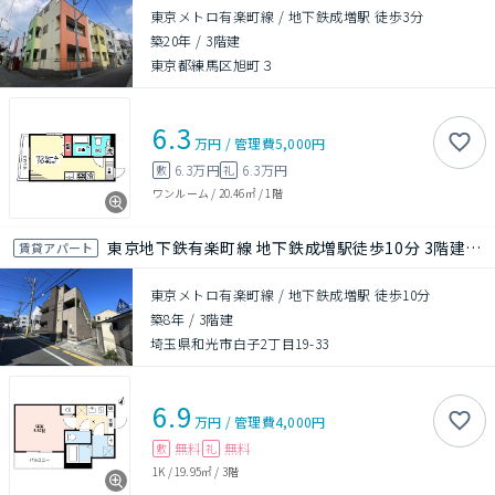
東京メトロ有楽町線 / 地下鉄成増駅 徒歩3分
築20年
/
3階建
東京都練馬区旭町３
6.3
万円
/
管理費
5,000円
6.3万円
6.3万円
敷
礼
ワンルーム
/
20.46㎡
/
1階
東京地下鉄有楽町線 地下鉄成増駅徒歩10分 3階建て 築7年
賃貸アパート
東京メトロ有楽町線 / 地下鉄成増駅 徒歩10分
築8年
/
3階建
埼玉県和光市白子2丁目19-33
6.9
万円
/
管理費
4,000円
無料
無料
敷
礼
1K
/
19.95㎡
/
3階