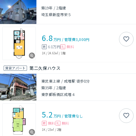
築19年
/
2階建
埼玉県新座市栄５
6.8
万円
/
管理費
3,000円
6.8万円
無料
敷
礼
1K
/
24.63㎡
/
1階
第二久保ハウス
賃貸アパート
東武東上線 / 成増駅 徒歩8分
築35年
/
2階建
東京都板橋区成増４
5.2
万円
/
管理費
なし
無料
無料
敷
礼
1K
/
23㎡
/
2階