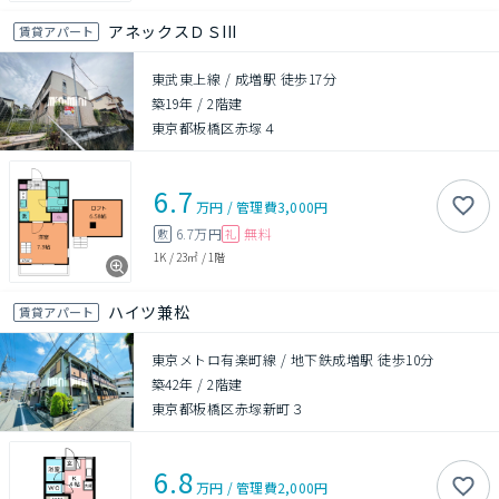
アネックスＤＳIII
賃貸アパート
東武東上線 / 成増駅 徒歩17分
築19年
/
2階建
東京都板橋区赤塚４
6.7
万円
/
管理費
3,000円
6.7万円
無料
敷
礼
1K
/
23㎡
/
1階
ハイツ兼松
賃貸アパート
東京メトロ有楽町線 / 地下鉄成増駅 徒歩10分
築42年
/
2階建
東京都板橋区赤塚新町３
6.8
万円
/
管理費
2,000円