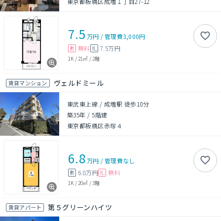
東京都板橋区成増１丁目27-12
7.5
万円
/
管理費
3,000円
無料
7.5万円
敷
礼
1K
/
21㎡
/
2階
ヴェルドミール
賃貸マンション
東武東上線 / 成増駅 徒歩10分
築35年
/
5階建
東京都板橋区赤塚４
6.8
万円
/
管理費
なし
6.8万円
無料
敷
礼
1K
/
20㎡
/
3階
第５グリーンハイツ
賃貸アパート