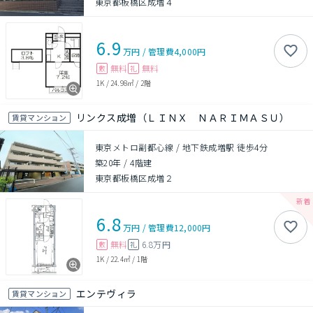
東京都板橋区成増４
6.9
万円
/
管理費
4,000円
無料
無料
敷
礼
1K
/
24.98㎡
/
2階
リンクス成増（ＬＩＮＸ ＮＡＲＩＭＡＳＵ）
賃貸マンション
東京メトロ副都心線 / 地下鉄成増駅 徒歩4分
築20年
/
4階建
東京都板橋区成増２
6.8
万円
/
管理費
12,000円
無料
6.8万円
敷
礼
1K
/
22.4㎡
/
1階
エンテヴィラ
賃貸マンション