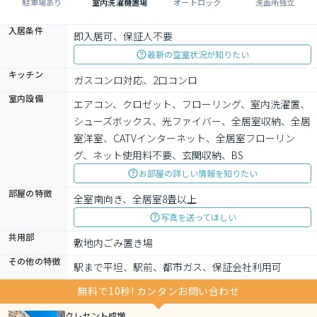
駐車場あり
室内洗濯機置場
オートロック
洗面所独立
入居条件
即入居可、保証人不要
最新の空室状況が知りたい
キッチン
ガスコンロ対応、2口コンロ
室内設備
エアコン、クロゼット、フローリング、室内洗濯置、
シューズボックス、光ファイバー、全居室収納、全居
室洋室、CATVインターネット、全居室フローリン
グ、ネット使用料不要、玄関収納、BS
お部屋の詳しい情報を知りたい
部屋の特徴
全室南向き、全居室8畳以上
写真を送ってほしい
共用部
敷地内ごみ置き場
その他の特徴
駅まで平坦、駅前、都市ガス、保証会社利用可
無料で10秒! カンタンお問い合わせ
クレセント成増