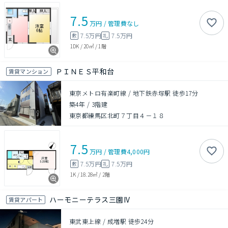
7.5
万円
/
管理費
なし
7.5万円
7.5万円
敷
礼
1DK
/
20㎡
/
1階
ＰＩＮＥＳ平和台
賃貸マンション
東京メトロ有楽町線 / 地下鉄赤塚駅 徒歩17分
築4年
/
3階建
東京都練馬区北町７丁目４－１８
7.5
万円
/
管理費
4,000円
7.5万円
7.5万円
敷
礼
1K
/
18.28㎡
/
2階
ハーモニーテラス三園IV
賃貸アパート
東武東上線 / 成増駅 徒歩24分