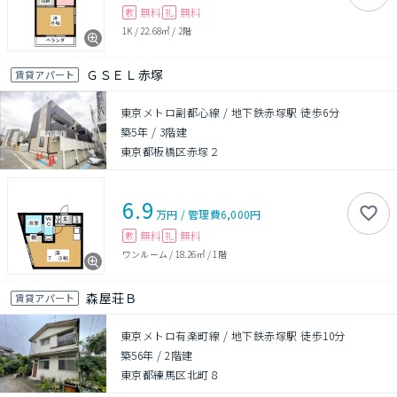
無料
無料
敷
礼
1K
/
22.68㎡
/
2階
ＧＳＥＬ赤塚
賃貸アパート
東京メトロ副都心線 / 地下鉄赤塚駅 徒歩6分
築5年
/
3階建
東京都板橋区赤塚２
6.9
万円
/
管理費
6,000円
無料
無料
敷
礼
ワンルーム
/
18.26㎡
/
1階
森屋荘Ｂ
賃貸アパート
東京メトロ有楽町線 / 地下鉄赤塚駅 徒歩10分
築56年
/
2階建
東京都練馬区北町８