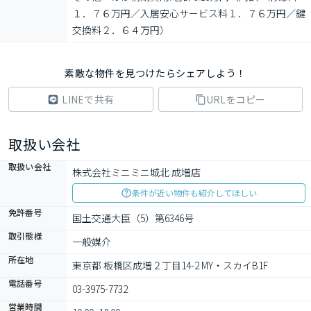
１．７６万円／入居安心サービス料１．７６万円／鍵
交換料２．６４万円）
素敵な物件を見つけたらシェアしよう！
LINEで共有
URLをコピー
取扱い会社
取扱い会社
株式会社ミニミニ城北 成増店
条件が近い物件も紹介してほしい
免許番号
国土交通大臣（5）第6346号
取引態様
一般媒介
所在地
東京都 板橋区成増２丁目14-2 MY・スカイB1F
電話番号
03-3975-7732
営業時間