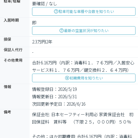
駐車/駐輪
要確認 / なし
駐車可能な車種や台数を知りたい
入居時期
即
最新の空室状況が知りたい
損保
2.3万円2年
保証人代行
-
その他費用
合計6.16万円（内訳：消毒料１．７６万円／入居安心
サービス料１．７６万円／鍵交換料２．６４万円）
初期費用を知りたい
情報
情報登録日：2026/5/19
情報更新日：2026/5/31
次回更新予定日：2026/6/16
備考
保証会社: 日本セーフティー利用必 家賃保証会社　初
回保証料　賃料等　（下限２５，０００円）５０％

その他：ほか初期費用: 合計6.16万円（内訳：消毒料