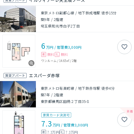
イルヴィアーレ天王坂ノース
東京メトロ副都心線 / 地下鉄成増駅 徒歩15分
築9年
/
2階建
埼玉県和光市白子2丁目
6
万円
/
管理費
3,000円
無料
無料
敷
礼
ワンルーム
/
14.65㎡
/
2階
エスパーダ赤塚
賃貸アパート
東京メトロ有楽町線 / 地下鉄赤塚駅 徒歩4分
築7年
/
2階建
東京都練馬区田柄２丁目35-8
家賃カード決済可
7.3
万円
/
管理費
3,000円
7.3万円
7.3万円
敷
礼