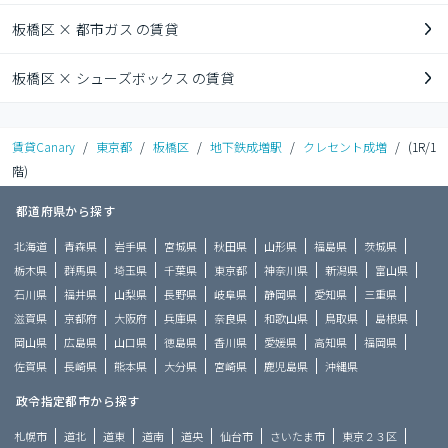
板橋区 × 都市ガス の賃貸
板橋区 × シューズボックス の賃貸
賃貸Canary
/
東京都
/
板橋区
/
地下鉄成増駅
/
クレセント成増
/
(1R/1
階)
都道府県から探す
北海道
青森県
岩手県
宮城県
秋田県
山形県
福島県
茨城県
栃木県
群馬県
埼玉県
千葉県
東京都
神奈川県
新潟県
富山県
石川県
福井県
山梨県
長野県
岐阜県
静岡県
愛知県
三重県
滋賀県
京都府
大阪府
兵庫県
奈良県
和歌山県
鳥取県
島根県
岡山県
広島県
山口県
徳島県
香川県
愛媛県
高知県
福岡県
佐賀県
長崎県
熊本県
大分県
宮崎県
鹿児島県
沖縄県
政令指定都市から探す
札幌市
道北
道東
道南
道央
仙台市
さいたま市
東京２３区