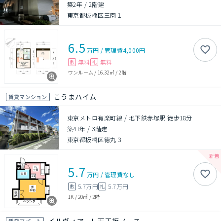
築2年
/
2階建
東京都板橋区三園１
6.5
万円
/
管理費
4,000円
無料
無料
敷
礼
ワンルーム
/
16.32㎡
/
2階
こうまハイム
賃貸マンション
東京メトロ有楽町線 / 地下鉄赤塚駅 徒歩18分
築41年
/
3階建
東京都板橋区徳丸３
5.7
万円
/
管理費
なし
5.7万円
5.7万円
敷
礼
1K
/
20㎡
/
2階
賃貸アパート