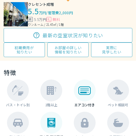
クレセント成増
5.5
万円
/
管理費2,000円
5.5万円
無料
敷
礼
ワンルーム / 21.45㎡ / 1階
最新の空室状況が知りたい
初期費用が
お部屋の詳しい
実際に
知りたい
情報を知りたい
見学したい
特徴
バス・トイレ別
2階以上
エアコン付き
ペット相談可