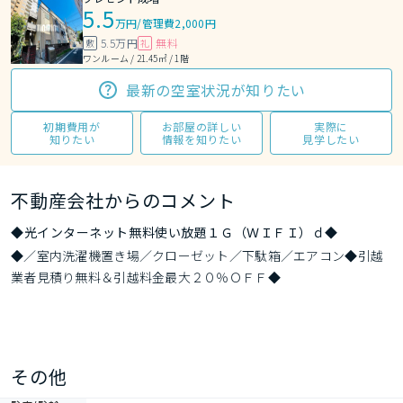
5.5
万円
/
管理費2,000円
5.5万円
無料
敷
礼
ワンルーム / 21.45㎡ / 1階
最新の空室状況が知りたい
初期費用が
お部屋の詳しい
実際に
知りたい
情報を知りたい
見学したい
不動産会社からのコメント
◆光インターネット無料使い放題１Ｇ（ＷＩＦＩ）ｄ◆
◆／室内洗濯機置き場／クローゼット／下駄箱／エアコン◆引越
業者見積り無料＆引越料金最大２０％ＯＦＦ◆
その他