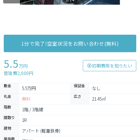
1分で完了!空室状況をお問い合わせ(無料)
5.5
初期費用を知りたい
万円
管理費2,000円
敷金
保証金
5.5万円
なし
礼金
広さ
無料
21.45㎡
階数
1階 / 3階建
間取り
1R
建物
アパート (軽量鉄骨)
築年数