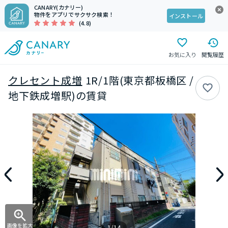
CANARY(カナリー)
物件をアプリでサクサク検索！
インストール
(4.8)
お気に入り
閲覧履歴
クレセント成増
1R/1階(東京都板橋区 /
地下鉄成増駅)の賃貸
画像を拡大
1/14