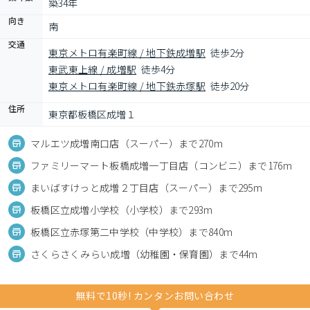
築34年
向き
南
交通
東京メトロ有楽町線 / 地下鉄成増駅
徒歩2分
東武東上線 / 成増駅
徒歩4分
東京メトロ有楽町線 / 地下鉄赤塚駅
徒歩20分
住所
東京都板橋区成増１
マルエツ成増南口店（スーパー）まで270m
ファミリーマート板橋成増一丁目店（コンビニ）まで176m
まいばすけっと成増２丁目店（スーパー）まで295m
板橋区立成増小学校（小学校）まで293m
板橋区立赤塚第二中学校（中学校）まで840m
さくらさくみらい成増（幼稚園・保育園）まで44m
無料で10秒! カンタンお問い合わせ