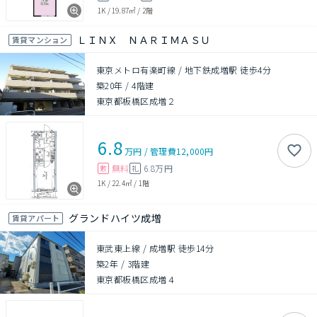
1K
/
19.87㎡
/
2階
ＬＩＮＸ ＮＡＲＩＭＡＳＵ
賃貸マンション
東京メトロ有楽町線 / 地下鉄成増駅 徒歩4分
築20年
/
4階建
東京都板橋区成増２
6.8
万円
/
管理費
12,000円
無料
6.8万円
敷
礼
1K
/
22.4㎡
/
1階
グランドハイツ成増
賃貸アパート
東武東上線 / 成増駅 徒歩14分
築2年
/
3階建
東京都板橋区成増４