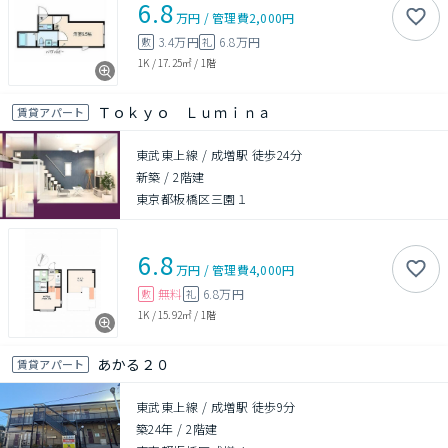
6.8
万円
/
管理費
2,000円
3.4万円
6.8万円
敷
礼
1K
/
17.25㎡
/
1階
Ｔｏｋｙｏ Ｌｕｍｉｎａ
賃貸アパート
東武東上線 / 成増駅 徒歩24分
新築
/
2階建
東京都板橋区三園１
6.8
万円
/
管理費
4,000円
無料
6.8万円
敷
礼
1K
/
15.92㎡
/
1階
あかる２０
賃貸アパート
東武東上線 / 成増駅 徒歩9分
築24年
/
2階建