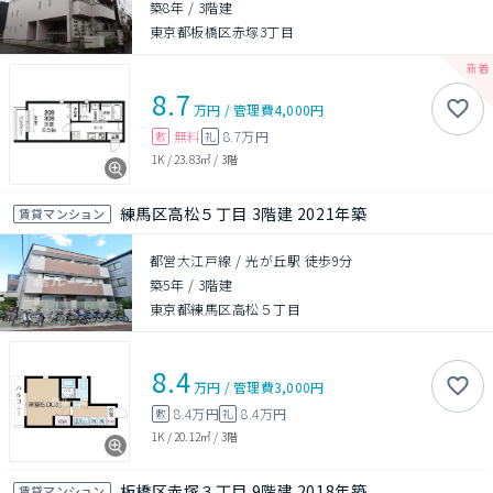
築8年
/
3階建
東京都板橋区赤塚3丁目
8.7
万円
/
管理費
4,000円
無料
8.7万円
敷
礼
1K
/
23.83㎡
/
3階
練馬区高松５丁目 3階建 2021年築
賃貸マンション
都営大江戸線 / 光が丘駅 徒歩9分
築5年
/
3階建
東京都練馬区高松５丁目
8.4
万円
/
管理費
3,000円
8.4万円
8.4万円
敷
礼
1K
/
20.12㎡
/
3階
板橋区赤塚３丁目 9階建 2018年築
賃貸マンション