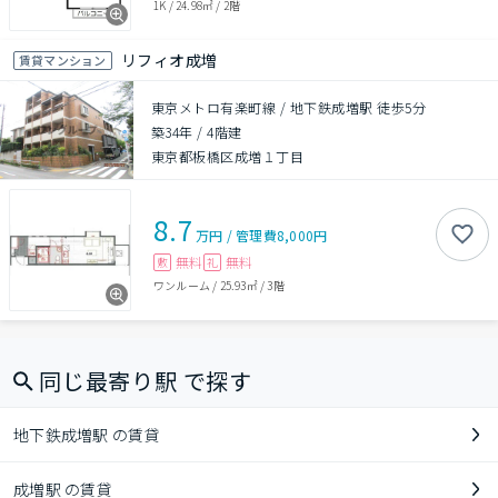
1K
/
24.98㎡
/
2階
リフィオ成増
賃貸マンション
東京メトロ有楽町線 / 地下鉄成増駅 徒歩5分
築34年
/
4階建
東京都板橋区成増１丁目
8.7
万円
/
管理費
8,000円
無料
無料
敷
礼
ワンルーム
/
25.93㎡
/
3階
同じ最寄り駅 で探す
地下鉄成増駅 の賃貸
成増駅 の賃貸