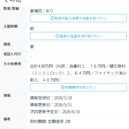
駐車/駐輪
要確認 / あり
駐車可能な車種や台数を知りたい
入居時期
即
最新の空室状況が知りたい
損保
要
保証人代行
-
その他費用
合計4.88万円（内訳：消毒料１．７６万円／鍵交換料
（ミニミニロック）２．６４万円／ファイテック消火
剤０．４８万円）
初期費用を知りたい
情報
情報登録日：2026/3/18
情報更新日：2026/5/31
次回更新予定日：2026/6/16
備考
契約期間: 定期借家 2年
