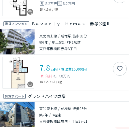
8.2万円
8.2万円
敷
礼
1K
/
19㎡
/
4階
Ｂｅｖｅｒｌｙ Ｈｏｍｅｓ 赤塚公園II
賃貸マンション
東武東上線 / 成増駅 徒歩18分
築7年
/
地上5階地下1階建
東京都板橋区赤塚8丁目
7.8
万円
/
管理費
15,000円
無料
7.8万円
敷
礼
1K
/
25.78㎡
/
4階
グランドハイツ成増
賃貸アパート
東武東上線 / 成増駅 徒歩13分
築2年
/
3階建
東京都板橋区成増４丁目27-21