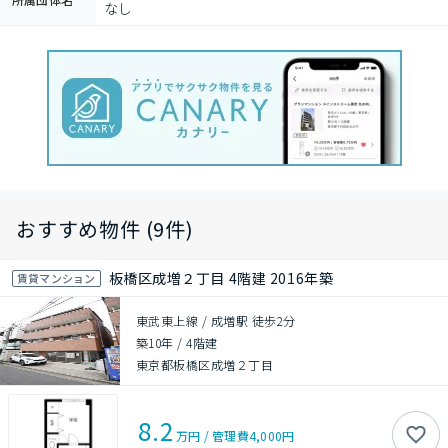
なし
おすすめ物件 (9件)
板橋区成増２丁目 4階建 2016年築
賃貸マンション
東武東上線 / 成増駅 徒歩2分
築10年
/
4階建
東京都板橋区成増２丁目
8.2
万円
/
管理費
4,000円