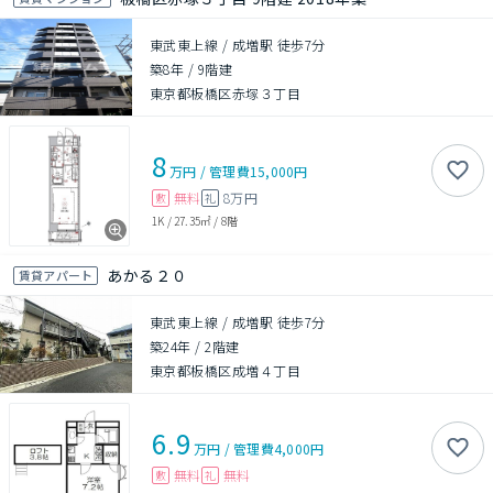
東武東上線 / 成増駅 徒歩7分
築8年
/
9階建
東京都板橋区赤塚３丁目
8
万円
/
管理費
15,000円
無料
8万円
敷
礼
1K
/
27.35㎡
/
8階
あかる２０
賃貸アパート
東武東上線 / 成増駅 徒歩7分
築24年
/
2階建
東京都板橋区成増４丁目
6.9
万円
/
管理費
4,000円
無料
無料
敷
礼