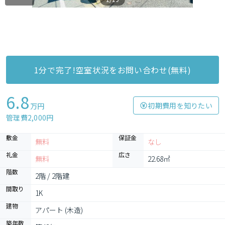
1分で完了!空室状況をお問い合わせ(無料)
6.8
初期費用を知りたい
万円
管理費2,000円
敷金
保証金
無料
なし
礼金
広さ
無料
22.68㎡
階数
2階 / 2階建
間取り
1K
建物
アパート (木造)
築年数