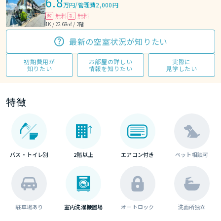
6.8
万円
/
管理費2,000円
無料
無料
敷
礼
1K / 22.68㎡ / 2階
最新の空室状況が知りたい
初期費用が
お部屋の詳しい
実際に
知りたい
情報を知りたい
見学したい
特徴
バス・トイレ別
2階以上
エアコン付き
ペット相談可
駐車場あり
室内洗濯機置場
オートロック
洗面所独立