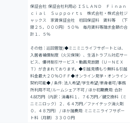
保証会社: 保証会社利用必 ＩＳＬＡＮＤ　Ｆｉｎａｎ
ｃｉａｌ　Ｓｕｐｐｏｒｔｓ　株式会社・株式会社ジ
ャックス　家賃保証会社　初回保証料　賃料等　（下
限２５，０００円）５０％　毎月賃料等請求金額の合
計１．５％

その他：巡回管理/◆ミニミニライフサポートとは、
入居者補償制度（火災保険）、生活トラブル対応サー
ビス、優待割引サービス・動画見放題（Ｕ－ＮＥＸ
Ｔ）が含まれております。◆引越見積もり無料＆引越
料金最大２０％ＯＦＦ◆オンライン見学・オンライン
契約可能◆ / 条件: 法人希望/学生希望/単身者可/事務
所利用不可/ルームシェア不可 / ほか初期費用: 合計
4.88万円（内訳：消毒料１．７６万円／鍵交換料（ミ
ニミニロック）２．６４万円／ファイテック消火剤
０．４８万円） / ほか諸費用: ミニミニライフサポー
ト料（月額）３３００円