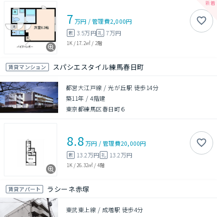
7
万円
/
管理費
2,000円
3.5万円
7万円
敷
礼
1K
/
17.2㎡
/
2階
スパシエスタイル練馬春日町
賃貸マンション
都営大江戸線 / 光が丘駅 徒歩14分
築11年
/
4階建
東京都練馬区春日町６
8.8
万円
/
管理費
20,000円
13.2万円
13.2万円
敷
礼
1K
/
26.32㎡
/
4階
ラシーネ赤塚
賃貸アパート
東武東上線 / 成増駅 徒歩4分