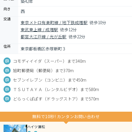
築42年
向き
西
交通
東京メトロ有楽町線 / 地下鉄成増駅
徒歩10分
東武東上線 / 成増駅
徒歩12分
都営大江戸線 / 光が丘駅
徒歩22分
住所
東京都板橋区赤塚新町３
コモディイイダ（スーパー）まで340m
旭町郵便局（郵便局）まで370m
セブンイレブン（コンビニ）まで450m
ＴＳＵＴＡＹＡ（レンタルビデオ）まで580m
どらっくぱぱす（ドラッグストア）まで570m
無料で10秒! カンタンお問い合わせ
ハイツ兼松