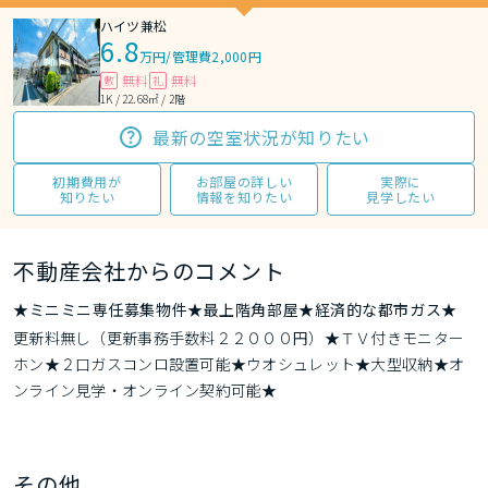
ハイツ兼松
6.8
万円
/
管理費2,000円
無料
無料
敷
礼
1K / 22.68㎡ / 2階
最新の空室状況が知りたい
初期費用が
お部屋の詳しい
実際に
知りたい
情報を知りたい
見学したい
不動産会社からのコメント
★ミニミニ専任募集物件★最上階角部屋★経済的な都市ガス★
更新料無し（更新事務手数料２２０００円）★ＴＶ付きモニター
ホン★２口ガスコンロ設置可能★ウオシュレット★大型収納★オ
ンライン見学・オンライン契約可能★
その他