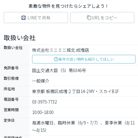
素敵な物件を見つけたらシェアしよう！
LINEで共有
URLをコピー
取扱い会社
取扱い会社
株式会社ミニミニ城北 成増店
条件が近い物件も紹介してほしい
免許番号
国土交通大臣（5）第6346号
取引態様
一般媒介
所在地
東京都 板橋区成増２丁目14-2 MY・スカイB1F
電話番号
03-3975-7732
営業時間
10:00~18:00
定休日
毎週水曜日、臨時休業（6/9・7/7）、夏季休業（8/11
～8/15）
所属団体名