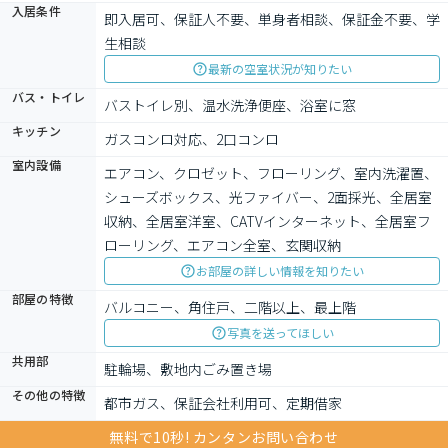
入居条件
即入居可、保証人不要、単身者相談、保証金不要、学
生相談
最新の空室状況が知りたい
バス・トイレ
バストイレ別、温水洗浄便座、浴室に窓
キッチン
ガスコンロ対応、2口コンロ
室内設備
エアコン、クロゼット、フローリング、室内洗濯置、
シューズボックス、光ファイバー、2面採光、全居室
収納、全居室洋室、CATVインターネット、全居室フ
ローリング、エアコン全室、玄関収納
お部屋の詳しい情報を知りたい
部屋の特徴
バルコニー、角住戸、二階以上、最上階
写真を送ってほしい
共用部
駐輪場、敷地内ごみ置き場
その他の特徴
都市ガス、保証会社利用可、定期借家
無料で10秒! カンタンお問い合わせ