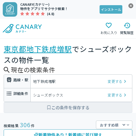
CANARY(カナリー)
物件をアプリでサクサク検索！
インストール
(4.8)
お気に入り
閲覧履歴
東京都
地下鉄成増駅
でシューズボック
スの物件一覧
現在の検索条件
路線・駅
地下鉄成増駅
変更する
詳細条件
シューズボックス
変更する
この条件を保存する
306
検索結果
件
新着物件あり！新着順に並び替え