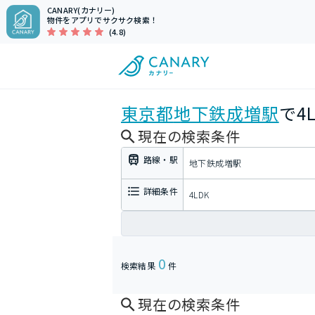
CANARY(カナリー)
物件をアプリでサクサク検索！
(4.8)
東京都
地下鉄成増駅
で4
現在の検索条件
路線・駅
地下鉄成増駅
詳細条件
4LDK
0
検索結果
件
現在の検索条件