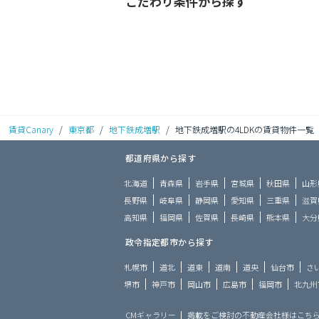
こだわり条件から探す
賃貸Canary
/
東京都
/
地下鉄成増駅
/
地下鉄成増駅の4LDKの賃貸物件一覧
都道府県から探す
北海道
青森県
岩手県
宮城県
秋田県
山形
長野県
岐阜県
静岡県
愛知県
三重県
滋賀
高知県
福岡県
佐賀県
長崎県
熊本県
大分
政令指定都市から探す
札幌市
道北
道東
道南
道央
仙台市
さ
堺市
神戸市
岡山市
広島市
福岡市
北九州
CMギャラリー
掲載をご検討の不動産会社様はこち