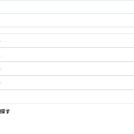
4
2
6
8
5
探す