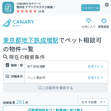
CANARY(カナリー)
物件をアプリでサクサク検索！
インストール
(4.8)
お気に入り
閲覧履歴
東京都
地下鉄成増駅
でペット相談可
の物件一覧
現在の検索条件
路線・駅
地下鉄成増駅
変更する
詳細条件
ペット相談可
変更する
この条件を保存する
201
検索結果
件
新着物件あり！新着順に並び替え