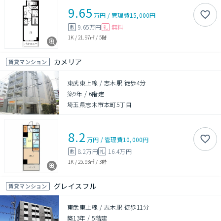
9.65
万円
/
管理費
15,000円
9.65万円
無料
敷
礼
1K
/
21.97㎡
/
5階
カメリア
賃貸マンション
東武東上線 / 志木駅 徒歩4分
築9年
/
6階建
埼玉県志木市本町5丁目
8.2
万円
/
管理費
10,000円
8.2万円
16.4万円
敷
礼
1K
/
25.93㎡
/
3階
グレイスフル
賃貸マンション
東武東上線 / 志木駅 徒歩11分
築13年
/
5階建