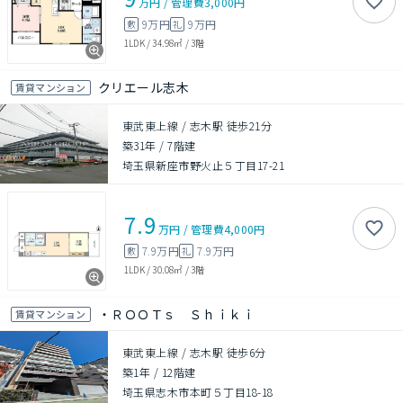
万円
/
管理費
3,000円
9万円
9万円
敷
礼
1LDK
/
34.98㎡
/
3階
クリエール志木
賃貸マンション
東武東上線 / 志木駅 徒歩21分
築31年
/
7階建
埼玉県新座市野火止５丁目17-21
7.9
万円
/
管理費
4,000円
7.9万円
7.9万円
敷
礼
1LDK
/
30.08㎡
/
3階
・ＲＯＯＴｓ Ｓｈｉｋｉ
賃貸マンション
東武東上線 / 志木駅 徒歩6分
築1年
/
12階建
埼玉県志木市本町５丁目18-18