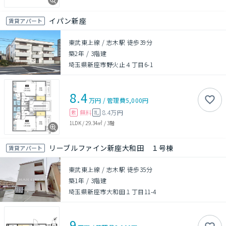
イパン新座
賃貸アパート
東武東上線 / 志木駅 徒歩39分
築2年
/
3階建
埼玉県新座市野火止４丁目6-1
8.4
万円
/
管理費
5,000円
無料
8.4万円
敷
礼
1LDK
/
29.34㎡
/
3階
リーブルファイン新座大和田 １号棟
賃貸アパート
東武東上線 / 志木駅 徒歩35分
築1年
/
3階建
埼玉県新座市大和田１丁目11-4
9