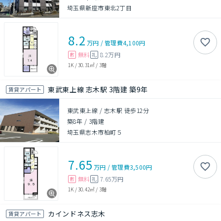
埼玉県新座市東北2丁目
8.2
万円
/
管理費
4,100円
無料
8.2万円
敷
礼
1K
/
30.31㎡
/
3階
東武東上線 志木駅 3階建 築9年
賃貸アパート
東武東上線 / 志木駅 徒歩12分
築8年
/
3階建
埼玉県志木市柏町５
7.65
万円
/
管理費
3,500円
無料
7.65万円
敷
礼
1K
/
30.42㎡
/
3階
カインドネス志木
賃貸アパート