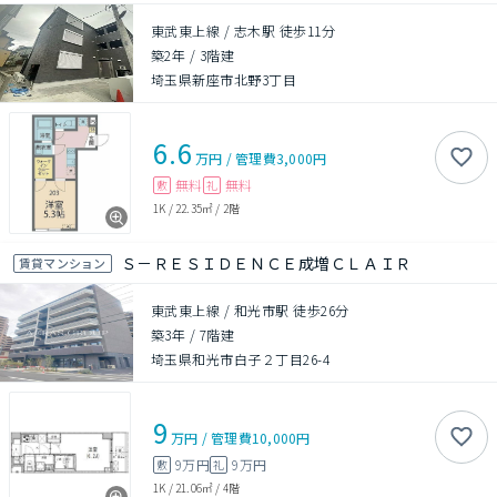
東武東上線 / 志木駅 徒歩11分
築2年
/
3階建
埼玉県新座市北野3丁目
6.6
万円
/
管理費
3,000円
無料
無料
敷
礼
1K
/
22.35㎡
/
2階
Ｓ－ＲＥＳＩＤＥＮＣＥ成増ＣＬＡＩＲ
賃貸マンション
東武東上線 / 和光市駅 徒歩26分
築3年
/
7階建
埼玉県和光市白子２丁目26-4
9
万円
/
管理費
10,000円
9万円
9万円
敷
礼
1K
/
21.06㎡
/
4階