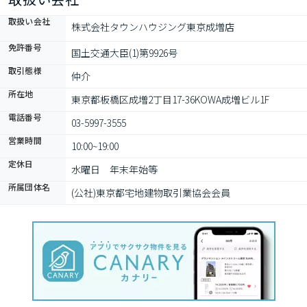
取扱い会社
株式会社タウンハウジング東京成増店
免許番号
国土交通大臣(1)第9926号
取引態様
仲介
所在地
東京都板橋区成増2丁目17-36KOWA成増ビル1F
電話番号
03-5997-3555
営業時間
10:00~19:00
定休日
水曜日　年末年始等
所属団体名
(公社)東京都宅地建物取引業協会会員