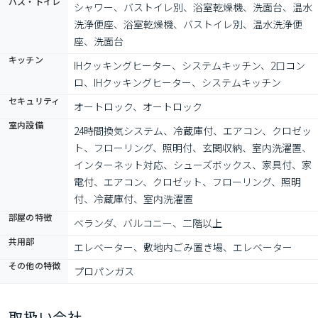
バス・トイレ
シャワー、バストイレ別、浴室乾燥機、洗面台、温水
洗浄便座、浴室乾燥機、バストイレ別、温水洗浄便
座、洗面台
キッチン
IHクッキングヒーター、システムキッチン、2口コン
ロ、IHクッキングヒーター、システムキッチン
セキュリティ
オートロック、オートロック
室内設備
24時間換気システム、冷蔵庫付、エアコン、クロゼッ
ト、フローリング、照明付、玄関収納、室内洗濯置、
インターネット対応、シューズボックス、家具付、家
電付、エアコン、クロゼット、フローリング、照明
付、冷蔵庫付、室内洗濯置
部屋の特徴
ベランダ、バルコニー、二階以上
共用部
エレベーター、敷地内ごみ置き場、エレベーター
その他の特徴
プロパンガス
取扱い会社