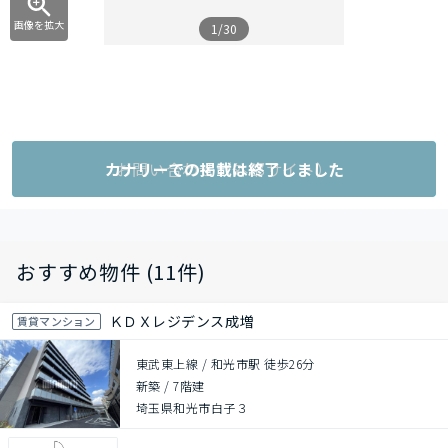
画像を拡大
1/30
カナリーでの掲載は終了しました
お問い合わせ（外部サイト）
おすすめ物件 (11件)
ＫＤＸレジデンス成増
賃貸マンション
東武東上線 / 和光市駅 徒歩26分
新築
/
7階建
埼玉県和光市白子３