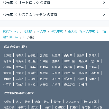
和光市 × オートロック の賃貸
和光市 × システムキッチン の賃貸
賃貸Canary
/
埼玉県
/
和光市
/
和光市駅
/
東武東上線 和光市駅 地上3階
建て 築15年
/
(1K/2階)
都道府県から探す
北海道
青森県
岩手県
宮城県
秋田県
山形県
福島県
茨城県
栃木県
群馬県
埼玉県
千葉県
東京都
神奈川県
新潟県
富山県
石川県
福井県
山梨県
長野県
岐阜県
静岡県
愛知県
三重県
滋賀県
京都府
大阪府
兵庫県
奈良県
和歌山県
鳥取県
島根県
岡山県
広島県
山口県
徳島県
香川県
愛媛県
高知県
福岡県
佐賀県
長崎県
熊本県
大分県
宮崎県
鹿児島県
沖縄県
政令指定都市から探す
札幌市
道北
道東
道南
道央
仙台市
さいたま市
東京２３区
東京市部
千葉市
横浜市
川崎市
相模原市
新潟市
静岡市
浜松市