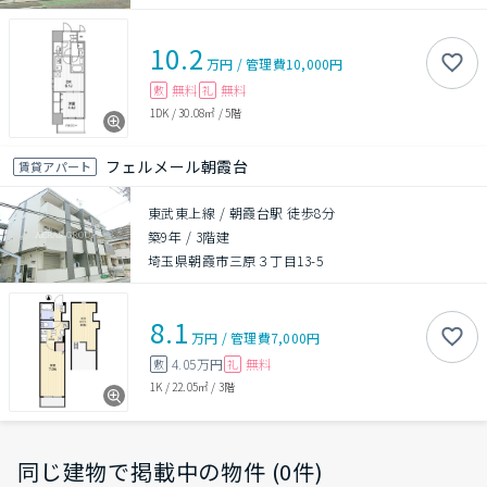
10.2
万円
/
管理費
10,000円
無料
無料
敷
礼
1DK
/
30.08㎡
/
5階
フェルメール朝霞台
賃貸アパート
東武東上線 / 朝霞台駅 徒歩8分
築9年
/
3階建
埼玉県朝霞市三原３丁目13-5
8.1
万円
/
管理費
7,000円
4.05万円
無料
敷
礼
1K
/
22.05㎡
/
3階
同じ建物で掲載中の物件 (0件)