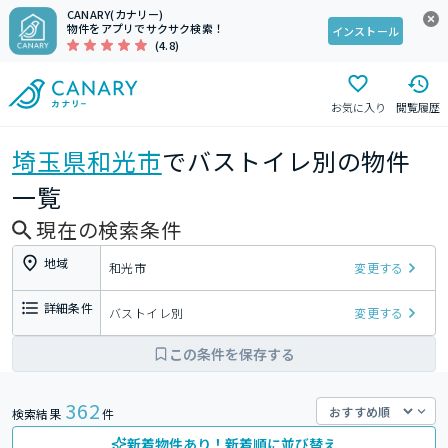
CANARY(カナリー)
物件をアプリでサクサク検索！
インストール
(4.8)
お気に入り
閲覧履歴
埼玉県
和光市
でバストイレ別の物件
一覧
現在の検索条件
地域
和光市
変更する
詳細条件
バストイレ別
変更する
この条件を保存する
362
検索結果
件
新着物件あり！新着順に並び替え