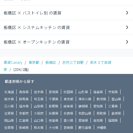
板橋区 × バストイレ別 の賃貸
板橋区 × システムキッチン の賃貸
板橋区 × オープンキッチン の賃貸
賃貸Canary
/
東京都
/
板橋区
/
志村三丁目駅
/
若木３丁目貸
家
/
(2DK/1階)
都道府県から探す
北海道
青森県
岩手県
宮城県
秋田県
山形県
福島県
茨城県
栃木県
群馬県
埼玉県
千葉県
東京都
神奈川県
新潟県
富山県
石川県
福井県
山梨県
長野県
岐阜県
静岡県
愛知県
三重県
滋賀県
京都府
大阪府
兵庫県
奈良県
和歌山県
鳥取県
島根県
岡山県
広島県
山口県
徳島県
香川県
愛媛県
高知県
福岡県
佐賀県
長崎県
熊本県
大分県
宮崎県
鹿児島県
沖縄県