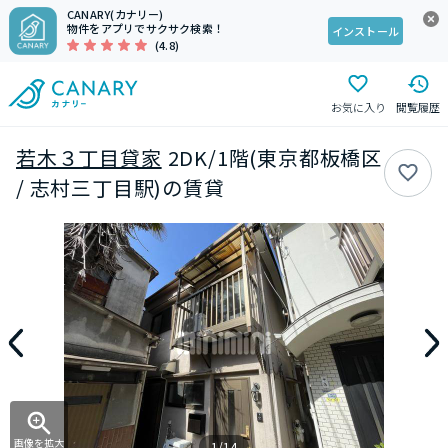
CANARY(カナリー)
物件をアプリでサクサク検索！
インストール
(4.8)
お気に入り
閲覧履歴
若木３丁目貸家
2DK/1階(東京都板橋区
/ 志村三丁目駅)の賃貸
画像を拡大
1/14