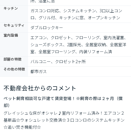
所、浴室に窓
キッチン
ガスコンロ対応、システムキッチン、3口以上コン
ロ、グリル付、キッチンに窓、オープンキッチン
セキュリティ
ダブルロックキー
室内設備
エアコン、クロゼット、フローリング、室内洗濯置、
シューズボックス、2面採光、全居室収納、全居室洋
室、全居室フローリング、内装リフォーム済
部屋の特徴
バルコニー、クロゼット2ヶ所
その他の特徴
都市ガス
不動産会社からのコメント
ペット飼育相談可な戸建て賃貸登場！※飼育の際は２ヶ月（償
却）
グレイッシュな床がオシャレ♪室内リフォーム済み！エアコン２
基新品☆ウォシュレット交換済☆３口コンロのシステムキッチン
☆追い焚き機能付☆