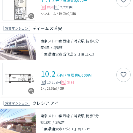
万円
/
管理費
5,000円
無料
7.7万円
敷
礼
ワンルーム
/
19.05㎡
/
3階
ディームス浦安
賃貸マンション
東京メトロ東西線 / 浦安駅 徒歩6分
築4年
/
4階建
千葉県浦安市当代島２丁目11-13
10.2
万円
/
管理費
6,000円
10.2万円
無料
敷
礼
1K
/
23.63㎡
/
2階
クレシア.アイ
賃貸マンション
東京メトロ東西線 / 浦安駅 徒歩7分
築18年
/
3階建
千葉県浦安市北栄３丁目31-15