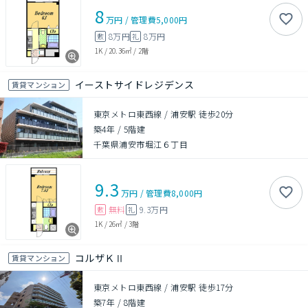
8
万円
/
管理費
5,000円
8万円
8万円
敷
礼
1K
/
20.36㎡
/
2階
イーストサイドレジデンス
賃貸マンション
東京メトロ東西線 / 浦安駅 徒歩20分
築4年
/
5階建
千葉県浦安市堀江６丁目
9.3
万円
/
管理費
8,000円
無料
9.3万円
敷
礼
1K
/
26㎡
/
3階
コルザＫⅡ
賃貸マンション
東京メトロ東西線 / 浦安駅 徒歩17分
築7年
/
8階建