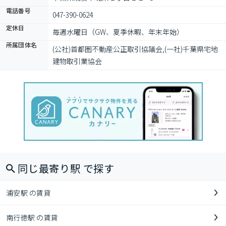
電話番号
047-390-0624
定休日
毎週水曜日（GW、夏季休暇、年末年始）
所属団体名
(公社)首都圏不動産公正取引協議会,(一社)千葉県宅地
建物取引業協会
同じ最寄り駅 で探す
浦安駅 の賃貸
南行徳駅 の賃貸