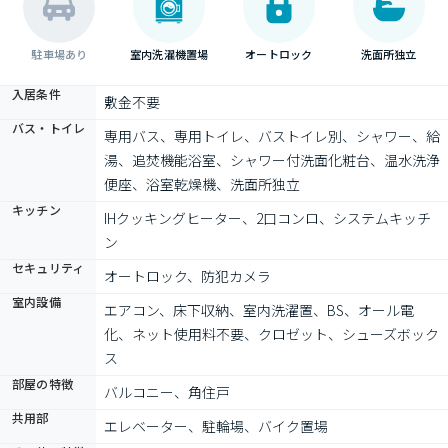
駐車場あり
室内洗濯機置場
オートロック
洗面所独立
入居条件
敷金不要
バス・トイレ
専用バス、専用トイレ、バストイレ別、シャワー、給
湯、追焚機能浴室、シャワー付洗面化粧台、温水洗浄
便座、浴室乾燥機、洗面所独立
キッチン
IHクッキングヒーター、2口コンロ、システムキッチ
ン
セキュリティ
オートロック、防犯カメラ
室内設備
エアコン、床下収納、室内洗濯置、BS、オール電
化、ネット使用料不要、クロゼット、シューズボック
ス
部屋の特徴
バルコニー、角住戸
共用部
エレベーター、駐輪場、バイク置場