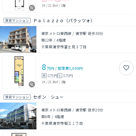
1K
/
22.26㎡
/
1階
Ｐａｌａｚｚｏ（パラッツォ）
賃貸マンション
東京メトロ東西線 / 浦安駅 徒歩30分
築12年
/
4階建
千葉県浦安市富士見３丁目
8
万円
/
管理費
5,000円
8万円
8万円
敷
礼
1K
/
23.38㎡
/
2階
セボン シュー
賃貸マンション
東京メトロ東西線 / 浦安駅 徒歩20分
築6年
/
4階建
千葉県浦安市堀江１丁目