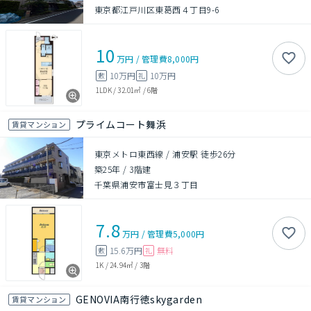
東京都江戸川区東葛西４丁目9-6
10
万円
/
管理費
8,000円
10万円
10万円
敷
礼
1LDK
/
32.01㎡
/
6階
プライムコート舞浜
賃貸マンション
東京メトロ東西線 / 浦安駅 徒歩26分
築25年
/
3階建
千葉県浦安市富士見３丁目
7.8
万円
/
管理費
5,000円
15.6万円
無料
敷
礼
1K
/
24.94㎡
/
3階
GENOVIA南行徳skygarden
賃貸マンション