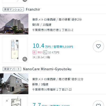
Franchir
賃貸マンション
東京メトロ東西線 / 南行徳駅 徒歩2分
築5年
/
10階建
千葉県市川市南行徳１丁目21-2
10.4
万円
/
管理費
9,000円
無料
10.4万円
敷
礼
1K
/
28.2㎡
/
8階
NanoCare Minami-Gyoutoku
賃貸アパート
東京メトロ東西線 / 南行徳駅 徒歩11分
新築
/
3階建
千葉県市川市福栄１丁目17-22
7.7