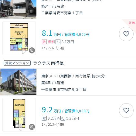
築9年
/
2階建
千葉県浦安市海楽１丁目
8.1
万円
/
管理費
4,000円
無料
8.1万円
敷
礼
1K
/
22.6㎡
/
2階
ラクラス南行徳
賃貸マンション
東京メトロ東西線 / 南行徳駅 徒歩6分
築4年
/
4階建
千葉県市川市相之川３丁目
9.2
万円
/
管理費
8,000円
9.2万円
9.2万円
敷
礼
1K
/
20.3㎡
/
4階