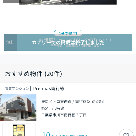
1分で完了!
お部屋について詳しく知りたい !
カナリーでの掲載は終了しました
無料
見学希望・空室確認・初期費用など
おすすめ物件 (20件)
Premias南行徳
賃貸マンション
東京メトロ東西線 / 南行徳駅 徒歩8分
築5年
/
3階建
千葉県市川市南行徳２丁目
10