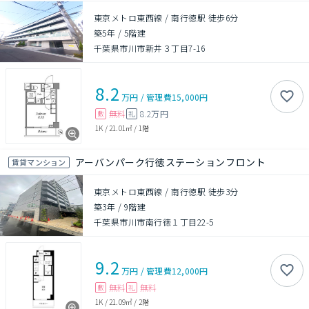
東京メトロ東西線 / 南行徳駅 徒歩6分
築5年
/
5階建
千葉県市川市新井３丁目7-16
8.2
万円
/
管理費
15,000円
無料
8.2万円
敷
礼
1K
/
21.01㎡
/
1階
アーバンパーク行徳ステーションフロント
賃貸マンション
東京メトロ東西線 / 南行徳駅 徒歩3分
築3年
/
9階建
千葉県市川市南行徳１丁目22-5
9.2
万円
/
管理費
12,000円
無料
無料
敷
礼
1K
/
21.09㎡
/
2階