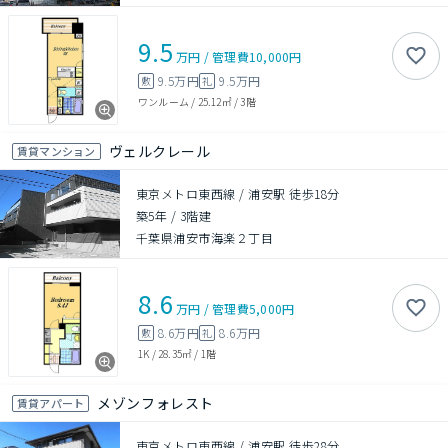
9.5
万円
/
管理費
10,000円
9.5万円
9.5万円
敷
礼
ワンルーム
/
25.12㎡
/
3階
ヴェルクレール
賃貸マンション
東京メトロ東西線 / 浦安駅 徒歩18分
築5年
/
3階建
千葉県浦安市海楽２丁目
8.6
万円
/
管理費
5,000円
8.6万円
8.6万円
敷
礼
1K
/
28.35㎡
/
1階
メゾンフォレスト
賃貸アパート
東京メトロ東西線 / 浦安駅 徒歩28分