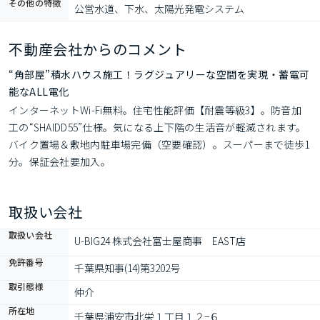
その他の特徴
公営水道、下水、太陽光発電システム
不動産会社からのコメント
“角部屋”積水ハウス施工！ラグジュアリーな空間を実現・蓄電可
能なALL電化
インターネットWi-Fi無料。住宅性能評価【耐震等級3】。防音加
工の“SHAIDD55”仕様。気になる上下階の生活音が軽減されます。
バイク置場＆敷地内駐車場完備（空要確認）。スーパーまで徒歩1
分。保証会社要加入。
取扱い会社
取扱い会社
U-BIG24 株式会社富士屋商事　EAST店
免許番号
千葉県知事(14)第3202号
取引態様
仲介
所在地
千葉県浦安市北栄１丁目１２−６