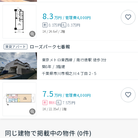
8.3
万円
/
管理費
4,000円
8.3万円
8.3万円
敷
礼
1K
/
24.6㎡
/
2階
ローズパーク七番館
賃貸アパート
東京メトロ東西線 / 南行徳駅 徒歩3分
築8年
/
3階建
千葉県市川市相之川４丁目２-５
7.5
万円
/
管理費
4,000円
無料
7.5万円
敷
礼
1K
/
22.35㎡
/
1階
同じ建物で掲載中の物件 (0件)