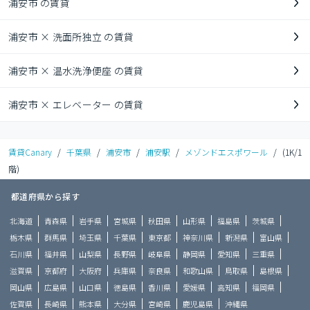
浦安市 の賃貸
浦安市 × 洗面所独立 の賃貸
浦安市 × 温水洗浄便座 の賃貸
浦安市 × エレベーター の賃貸
賃貸Canary
/
千葉県
/
浦安市
/
浦安駅
/
メゾンドエスポワール
/
(1K/1
階)
都道府県から探す
北海道
青森県
岩手県
宮城県
秋田県
山形県
福島県
茨城県
栃木県
群馬県
埼玉県
千葉県
東京都
神奈川県
新潟県
富山県
石川県
福井県
山梨県
長野県
岐阜県
静岡県
愛知県
三重県
滋賀県
京都府
大阪府
兵庫県
奈良県
和歌山県
鳥取県
島根県
岡山県
広島県
山口県
徳島県
香川県
愛媛県
高知県
福岡県
佐賀県
長崎県
熊本県
大分県
宮崎県
鹿児島県
沖縄県