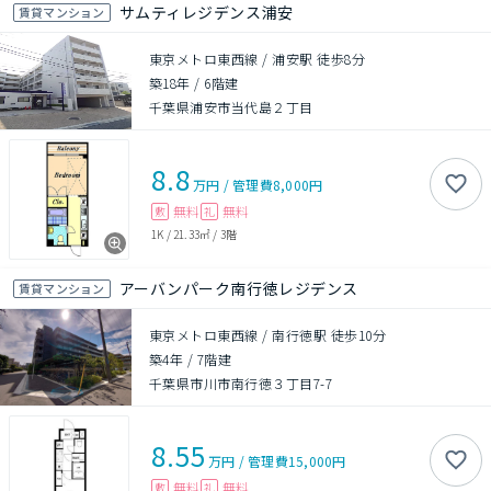
サムティレジデンス浦安
賃貸マンション
東京メトロ東西線 / 浦安駅 徒歩8分
築18年
/
6階建
千葉県浦安市当代島２丁目
8.8
万円
/
管理費
8,000円
無料
無料
敷
礼
1K
/
21.33㎡
/
3階
アーバンパーク南行徳レジデンス
賃貸マンション
東京メトロ東西線 / 南行徳駅 徒歩10分
築4年
/
7階建
千葉県市川市南行徳３丁目7-7
8.55
万円
/
管理費
15,000円
無料
無料
敷
礼