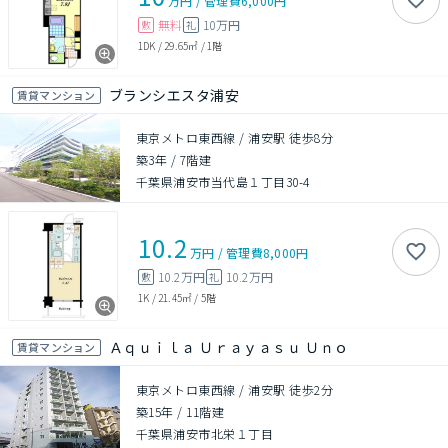
万円
/
管理費
6,000円
無料
10万円
敷
礼
1DK
/
29.65㎡
/
1階
ブランシエスタ浦安
賃貸マンション
東京メトロ東西線 / 浦安駅 徒歩8分
築3年
/
7階建
千葉県浦安市当代島１丁目30-4
10.2
万円
/
管理費
8,000円
10.2万円
10.2万円
敷
礼
1K
/
21.45㎡
/
5階
Ａｑｕｉｌａ Ｕｒａｙａｓｕ Ｕｎｏ
賃貸マンション
東京メトロ東西線 / 浦安駅 徒歩2分
築15年
/
11階建
千葉県浦安市北栄１丁目