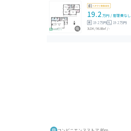
19.2
万円
/
管理費
なし
19.2万円
19.2万円
敷
礼
3LDK
/
96.88㎡
/
-
コンビニエンスストア 80m