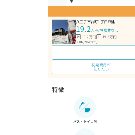
南
八王子市台町1丁目戸建
19.2
万円
/
管理費なし
19.2万円
19.2万円
敷
礼
3LDK / 96.88㎡ / -
初期費用が
知りたい
特徴
バス・トイレ別