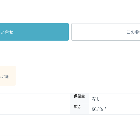
問い合せ
この物
へご確
保証金
なし
広さ
96.88㎡