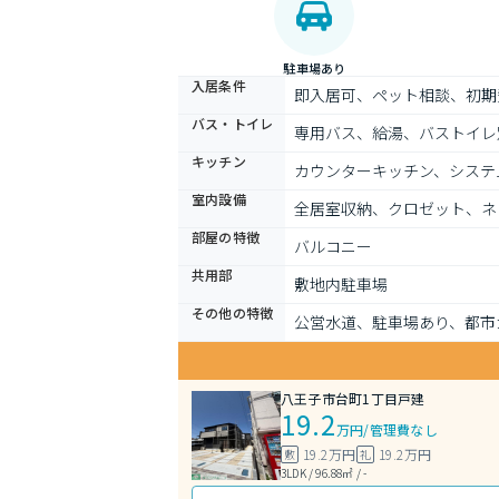
駐車場あり
入居条件
即入居可、ペット相談、初期
バス・トイレ
専用バス、給湯、バストイレ
キッチン
カウンターキッチン、システ
室内設備
全居室収納、クロゼット、ネ
部屋の特徴
バルコニー
共用部
敷地内駐車場
その他の特徴
公営水道、駐車場あり、都市
八王子市台町1丁目戸建
19.2
万円
/
管理費なし
19.2万円
19.2万円
敷
礼
3LDK / 96.88㎡ / -