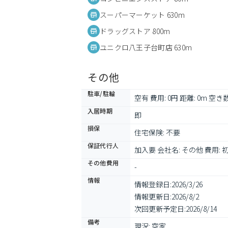
スーパーマーケット 630m
ドラッグストア 800m
ユニクロ八王子台町店 630m
その他
駐車/駐輪
空有 費用: 0円 距離: 0m 空き数:
入居時期
即
損保
住宅保険: 不要
保証代行人
加入要 会社名: その他 費用:
その他費用
-
情報
情報登録日:
2026/3/26
情報更新日:
2026/8/2
次回更新予定日:
2026/8/14
備考
現況: 空家
