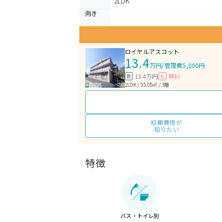
2LDK 
向き
ロイヤルアスコット
13.4
万円
/
管理費5,000円
13.4万円
無料
敷
礼
2LDK / 55.05㎡ / 3階
初期費用が
知りたい
特徴
バス・トイレ別