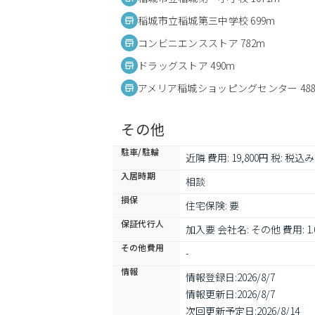
稲城市立稲城第三中学校 699m
コンビニエンスストア 782m
ドラッグストア 490m
アメリア稲城ショッピングセンター 48
その他
駐車/駐輪
近隣 費用: 19,800円 税: 税込み
入居時期
相談
損保
住宅保険: 要
保証代行人
加入要 会社名: その他 費用: 
その他費用
-
情報
情報登録日:
2026/8/7
情報更新日:
2026/8/7
次回更新予定日:
2026/8/14