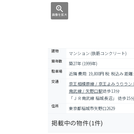
画像を拡大
建物
マンション (鉄筋コンクリート)
築年数
築27年 (1999年)
駐車場
近隣 費用: 19,800円 税: 税込み 距離:
交通
京王相模原線 / 京王よみうりラン
南武線 / 矢野口駅
徒歩13分
「ＪＲ南武線 稲城長沼」 徒歩15分
住所
東京都稲城市矢野口2629
掲載中の物件(
1
件)