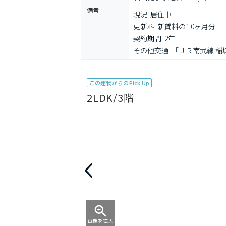
備考
現況: 居住中

更新料: 新賃料の1.0ヶ月分

契約期間: 2年

その他交通: 「ＪＲ南武線 稲
この建物からのPick Up
2LDK/3階
画像を拡大