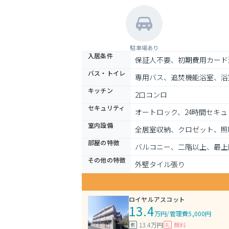
駐車場あり
入居条件
保証人不要、初期費用カード
バス・トイレ
専用バス、追焚機能浴室、浴
キッチン
2口コンロ
セキュリティ
オートロック、24時間セキュ
室内設備
全居室収納、クロゼット、照
部屋の特徴
バルコニー、二階以上、最上
その他の特徴
外壁タイル張り
ロイヤルアスコット
13.4
万円
/
管理費5,000円
13.4万円
無料
敷
礼