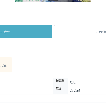
問い合せ
この物
へご確
保証金
なし
広さ
55.05㎡